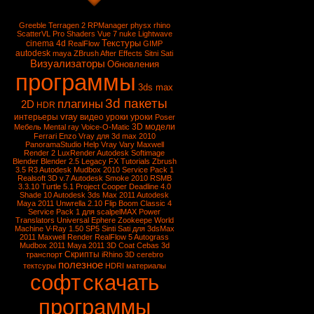
Greeble
Terragen 2
RPManager
physx
rhino
ScatterVL Pro
Shaders
Vue 7
nuke
Lightwave
Текстуры
cinema 4d
RealFlow
GIMP
autodesk
maya
ZBrush
After Effects
Sitni Sati
Визуализаторы
Обновления
программы
3ds max
3d пакеты
плагины
2D
HDR
vray
интерьеры
видео уроки
уроки
Poser
3D модели
Мебель
Mental ray
Voice-O-Matic
Ferrari Enzo
Vray для 3d max 2010
PanoramaStudio
Help Vray
Vary
Maxwell
Render 2
LuxRender
Autodesk Softimage
Blender
Blender 2.5
Legacy FX Tutorials
Zbrush
3.5 R3
Autodesk Mudbox 2010 Service Pack 1
Realsoft 3D v.7
Autodesk Smoke 2010
RSMB
3.3.10
Turtle 5.1
Project Cooper
Deadline 4.0
Shade 10
Autodesk 3ds Max 2011
Autodesk
Maya 2011
Unwrella 2.10
Flip Boom Classic 4
Service Pack 1 для scalpelMAX
Power
Translators Universal
Ephere Zookeepe
World
Machine
V-Ray 1.50 SP5
Sinti Sati для 3dsMax
2011
Maxwell Render
RealFlow 5
Autograss
Mudbox 2011
Maya 2011
3D Coat
Cebas
3d
Скрипты
транспорт
iRhino 3D
cerebro
полезное
тектсуры
HDRI
материалы
софт
скачать
программы