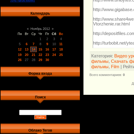
http://www.gigabase
Календарь
http://www.share4
Vtorzhenie.rar.html
«
Ноябрь 2012
»
http://depositfiles.c
Пн
Вт
Ср
Чт
Пт
Сб
Вс
1
2
3
4
http://turbobit.net/y
5
6
7
8
9
10
11
12
13
14
15
16
17
18
http://letitbit.net
19
20
21
22
23
24
25
Категория
:
Видео ур
26
27
28
29
30
фильмы
,
Скачать ф
фильмы
,
Film
|
Рейт
Форма входа
Всего комментариев
:
0
Д
Поиск
Облако Тегов