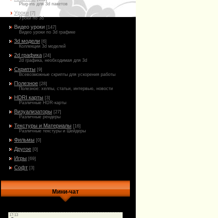
Plug-ins для 3d пакетов
Уроки
[7]
Уроки по 3d
Видео уроки
[147]
Видео уроки по 3d графике
3d модели
[6]
Коллекции 3d моделей
2d графика
[24]
2d графика, необходимая для 3d
Скрипты
[9]
Всевозможные скрипты для ускорения работы
Полезное
[28]
Полезное: хелпы, статьи, интервью, новости
HDRI карты
[3]
Различные HDR-карты
Визуализаторы
[27]
Различные рендеры
Текстуры и Материалы
[16]
Различные текстуры и Шейдеры
Фильмы
[0]
Другое
[0]
Игры
[69]
Софт
[3]
Мини-чат