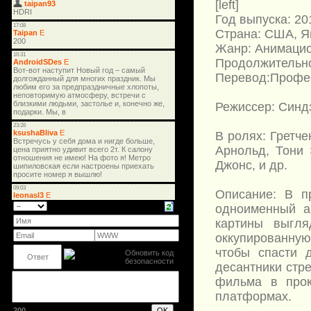
[left]
Год выпуска: 20
Страна: США, Я
Жанр: Анимацио
Продолжительно
Перевод:Профес
Режиссер: Синдз
В ролях: Гретч
Арнольд, Тони 
Джонс, и др.
Описание: В пр
одноименный а
картины выгля
оккупированну
чтобы спасти 
десантники стре
фильма в прок
платформах.
200