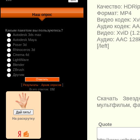
Качество: HDRi
Формат: MP4
Наш опрос
Видео кодек: Xv
Аудио кодек: A
Какым пакетом вы пользуютесь?
Видео: XviD (1.
Autodesk 3ds max
Аудио: AAC 128k
Autodesk Maya
[/left]
Poser 3d
Rhinoceros 3d
Cinema 4d
LightWave
Blender
ZBrush
Другим
[
·
]
Результаты
Архив опросов
Всего ответов:
152
Скачать Звезд
мультфильм, фан
На раскрутку
Quote
http://www.unibyt