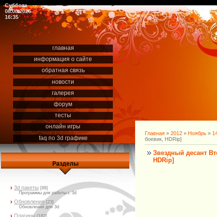
Суббота
08.08.2026
16:35
главная
информация о сайте
обратная связь
новости
галерея
форум
тесты
онлайн игры
Главная
»
2012
»
Ноябрь
»
1
faq по 3d графике
боевик, HDRip]
Звездный десант Вто
HDRip]
Разделы
3d пакеты
[88]
Программы для работы с 3d
Обновления
[23]
Обновления для 3d
Плагины
[182]