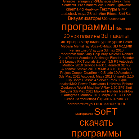
Greeble
Terragen 2
RPManager
physx
rhino
ScatterVL Pro
Shaders
Vue 7
nuke
Lightwave
Текстуры
cinema 4d
RealFlow
GIMP
autodesk
maya
ZBrush
After Effects
Sitni Sati
Визуализаторы
Обновления
программы
3ds max
3d пакеты
плагины
2D
HDR
vray
интерьеры
видео уроки
уроки
Poser
3D модели
Мебель
Mental ray
Voice-O-Matic
Ferrari Enzo
Vray для 3d max 2010
PanoramaStudio
Vary
Help Vray
Maxwell Render
2
LuxRender
Autodesk Softimage
Blender
Blender
2.5
Legacy FX Tutorials
Zbrush 3.5 R3
Autodesk
Mudbox 2010 Service Pack 1
Realsoft 3D v.7
Autodesk Smoke 2010
RSMB 3.3.10
Turtle 5.1
Project Cooper
Deadline 4.0
Shade 10
Autodesk
3ds Max 2011
Autodesk Maya 2011
Unwrella 2.10
Flip Boom Classic 4
Service Pack 1 для
scalpelMAX
Power Translators Universal
Ephere
Zookeepe
World Machine
V-Ray 1.50 SP5
Sinti
Sati для 3dsMax 2011
Maxwell Render
RealFlow
5
Autograss
Mudbox 2011
Maya 2011
3D Coat
Скрипты
Cebas
3d транспорт
iRhino 3D
полезное
cerebro
тектсуры
HDRI
SoFT
материалы
скачать
программы