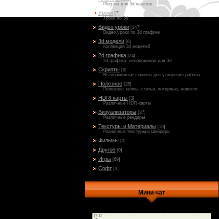
Plug-ins для 3d пакетов
Уроки
[7]
Уроки по 3d
Видео уроки
[147]
Видео уроки по 3d графике
3d модели
[6]
Коллекции 3d моделей
2d графика
[24]
2d графика, необходимая для 3d
Скрипты
[9]
Всевозможные скрипты для ускорения работы
Полезное
[28]
Полезное: хелпы, статьи, интервью, новости
HDRI карты
[3]
Различные HDR-карты
Визуализаторы
[27]
Различные рендеры
Текстуры и Материалы
[16]
Различные текстуры и Шейдеры
Фильмы
[0]
Другое
[0]
Игры
[69]
Софт
[3]
Мини-чат