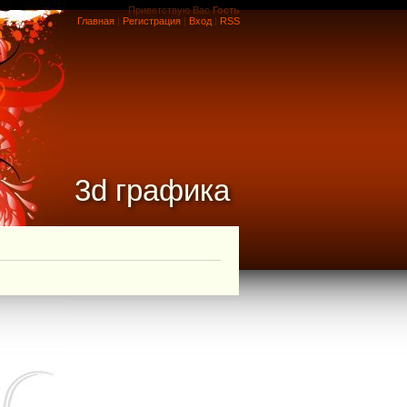
Приветствую Вас
Гость
Главная
|
Регистрация
|
Вход
|
RSS
3d графика