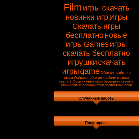
Film
игры скачать
новинки игр
Игры
Скачать игры
бесплатно
новые
игры
Games
игры
скачать бесплатно
игрушки
скачать
игры
game
Обои для рабочего
стола
Wallpaper
обои для рабочего стола
скачать
Обои
скачать обои бесплатно
скачать
обои
обои на рабочий стол
бесплатные обои
Случайные работы
Популярное