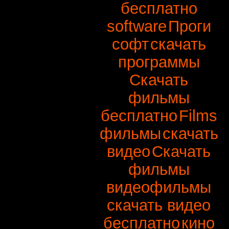
бесплатно
software
Проги
софт
скачать
программы
Скачать
фильмы
бесплатно
Films
фильмы
скачать
видео
Скачать
фильмы
видеофильмы
скачать видео
бесплатно
кино