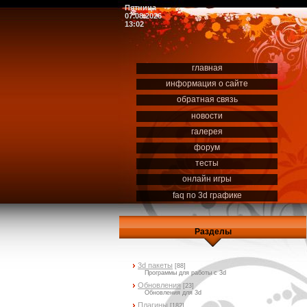
Пятница
07.08.2026
13:02
главная
информация о сайте
обратная связь
новости
галерея
форум
тесты
онлайн игры
faq по 3d графике
Разделы
3d пакеты
[88]
Программы для работы с 3d
Обновления
[23]
Обновления для 3d
Плагины
[182]