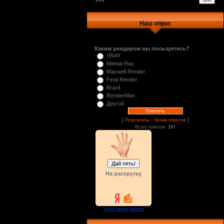
Наш опрос
Каким рендером вы пользуетесь?
VRAY
Mental Ray
Maxwell Render
Final Render
Brazil
RenderMan
Другой
[
·
]
Результаты
Архив опросов
Всего ответов:
167
На раскрутку