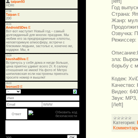
[left]
Год выпуск
Страна: Я
Жанр: мул
Продолжит
Озвучка: 
Режиссер:
Описание:
зла: Выро
борьбу с 
Кодек: Xvi
Качество:
Видео: 640
Звук: MP3,
[/left]
Категория:
Комментари
200