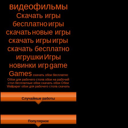
видеофильмы
Скачать игры
бесплатно
игры
скачать
новые игры
скачать игры
игры
скачать бесплатно
игрушки
Игры
новинки игр
game
Games
скачать обои бесплатно
Обои для рабочего стола
обои на рабочий
стол
бесплатные обои
скачать обои
Обои
Wallpaper
обои для рабочего стола скачать
Случайные работы
Популярное