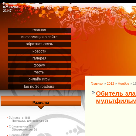
Пятница
07.08.2026
21:47
главная
информация о сайте
обратная связь
новости
галерея
форум
тесты
онлайн игры
Главная
»
2012
»
Ноябрь
»
1
faq по 3d графике
Обитель зла 
мультфильм,
Разделы
3d пакеты
[88]
Программы для работы с 3d
Обновления
[23]
Обновления для 3d
Плагины
[182]