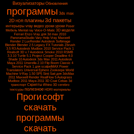
Визуализаторы
Обновления
программы
3ds max
3d пакеты
плагины
2D
HDR
vray
интерьеры
видео уроки
уроки
Poser
3D модели
Мебель
Mental ray
Voice-O-Matic
Ferrari Enzo
Vray для 3d max 2010
PanoramaStudio
Vary
Help Vray
Maxwell
Render 2
LuxRender
Autodesk Softimage
Blender
Blender 2.5
Legacy FX Tutorials
Zbrush
3.5 R3
Autodesk Mudbox 2010 Service Pack 1
Realsoft 3D v.7
Autodesk Smoke 2010
RSMB
3.3.10
Turtle 5.1
Project Cooper
Deadline 4.0
Shade 10
Autodesk 3ds Max 2011
Autodesk
Maya 2011
Unwrella 2.10
Flip Boom Classic 4
Service Pack 1 для scalpelMAX
Power
Translators Universal
Ephere Zookeepe
World
Machine
V-Ray 1.50 SP5
Sinti Sati для 3dsMax
2011
Maxwell Render
RealFlow 5
Autograss
Mudbox 2011
Maya 2011
3D Coat
Cebas
3d
Скрипты
транспорт
iRhino 3D
cerebro
полезное
тектсуры
HDRI
материалы
Проги
софт
скачать
программы
скачать