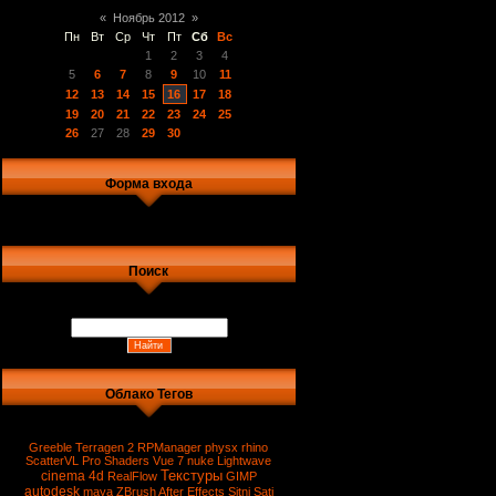
«
Ноябрь 2012
»
Пн
Вт
Ср
Чт
Пт
Сб
Вс
1
2
3
4
5
6
7
8
9
10
11
12
13
14
15
16
17
18
19
20
21
22
23
24
25
26
27
28
29
30
Форма входа
Поиск
Облако Тегов
Greeble
Terragen 2
RPManager
physx
rhino
ScatterVL Pro
Shaders
Vue 7
nuke
Lightwave
Текстуры
cinema 4d
RealFlow
GIMP
autodesk
maya
ZBrush
After Effects
Sitni Sati