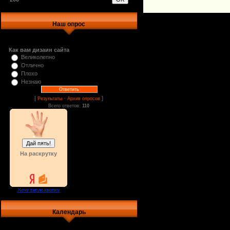
Наш опрос
Как вам дизаин сайта
Великолепно
Отлично
Плохо
Незнаю
[
·
]
Результаты
Архив опросов
Всего ответов:
110
На раскрутку
Календарь