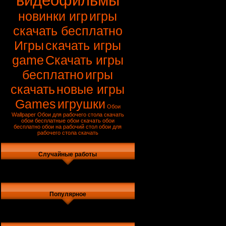
видеофильмы
новинки игр
игры
скачать бесплатно
Игры
скачать игры
game
Скачать игры
бесплатно
игры
скачать
новые игры
Games
игрушки
Обои
Wallpaper
Обои для рабочего стола
скачать
обои
бесплатные обои
скачать обои
бесплатно
обои на рабочий стол
обои для
рабочего стола скачать
Случайные работы
Популярное