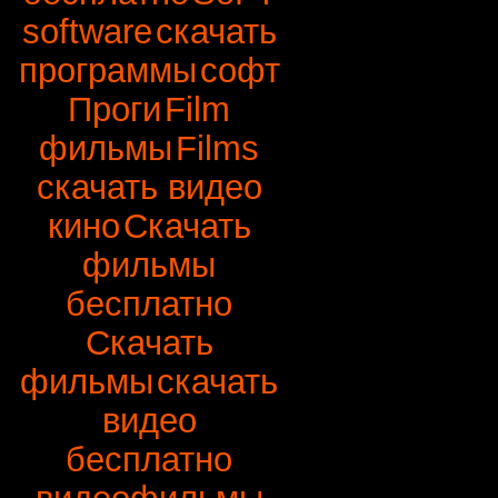
software
скачать
программы
софт
Проги
Film
фильмы
Films
скачать видео
кино
Скачать
фильмы
бесплатно
Скачать
фильмы
скачать
видео
бесплатно