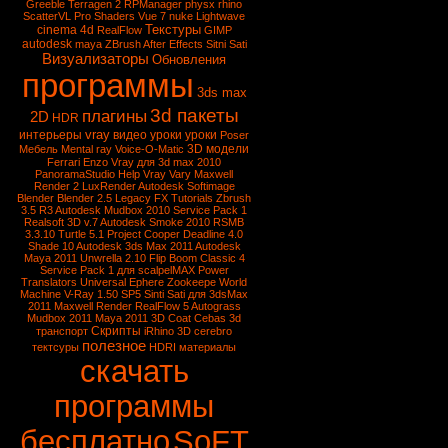
Greeble
Terragen 2
RPManager
physx
rhino
ScatterVL Pro
Shaders
Vue 7
nuke
Lightwave
Текстуры
cinema 4d
RealFlow
GIMP
autodesk
maya
ZBrush
After Effects
Sitni Sati
Визуализаторы
Обновления
программы
3ds max
3d пакеты
плагины
2D
HDR
vray
интерьеры
видео уроки
уроки
Poser
3D модели
Мебель
Mental ray
Voice-O-Matic
Ferrari Enzo
Vray для 3d max 2010
PanoramaStudio
Help Vray
Vary
Maxwell
Render 2
LuxRender
Autodesk Softimage
Blender
Blender 2.5
Legacy FX Tutorials
Zbrush
3.5 R3
Autodesk Mudbox 2010 Service Pack 1
Realsoft 3D v.7
Autodesk Smoke 2010
RSMB
3.3.10
Turtle 5.1
Project Cooper
Deadline 4.0
Shade 10
Autodesk 3ds Max 2011
Autodesk
Maya 2011
Unwrella 2.10
Flip Boom Classic 4
Service Pack 1 для scalpelMAX
Power
Translators Universal
Ephere Zookeepe
World
Machine
V-Ray 1.50 SP5
Sinti Sati для 3dsMax
2011
Maxwell Render
RealFlow 5
Autograss
Mudbox 2011
Maya 2011
3D Coat
Cebas
3d
Скрипты
транспорт
iRhino 3D
cerebro
полезное
тектсуры
HDRI
материалы
скачать
программы
бесплатно
SoFT