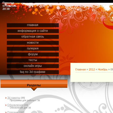
Пятница
07.08.2026
20:38
главная
информация о сайте
обратная связь
новости
галерея
форум
тесты
онлайн игры
Главная
»
2012
»
Ноябрь
»
0
faq по 3d графике
Разделы
3d пакеты
[88]
Программы для работы с 3d
Обновления
[23]
Обновления для 3d
Плагины
[182]