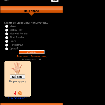
Наш опрос
Каким рендером вы пользуетесь?
VRAY
Mental Ray
Maxwell Render
Final Render
Brazil
RenderMan
Другой
[
·
]
Результаты
Архив опросов
Всего ответов:
167
На раскрутку