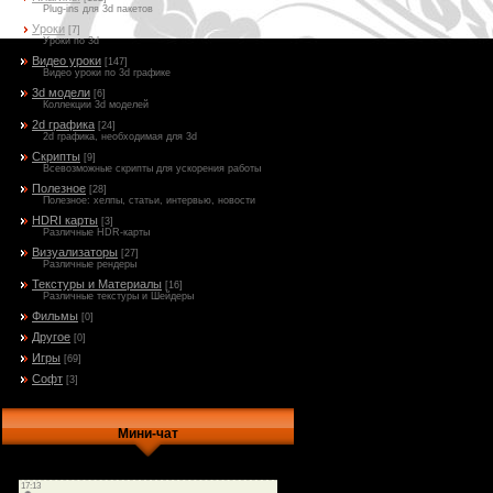
Plug-ins для 3d пакетов
Уроки
[7]
Уроки по 3d
Видео уроки
[147]
Видео уроки по 3d графике
3d модели
[6]
Коллекции 3d моделей
2d графика
[24]
2d графика, необходимая для 3d
Скрипты
[9]
Всевозможные скрипты для ускорения работы
Полезное
[28]
Полезное: хелпы, статьи, интервью, новости
HDRI карты
[3]
Различные HDR-карты
Визуализаторы
[27]
Различные рендеры
Текстуры и Материалы
[16]
Различные текстуры и Шейдеры
Фильмы
[0]
Другое
[0]
Игры
[69]
Софт
[3]
Мини-чат