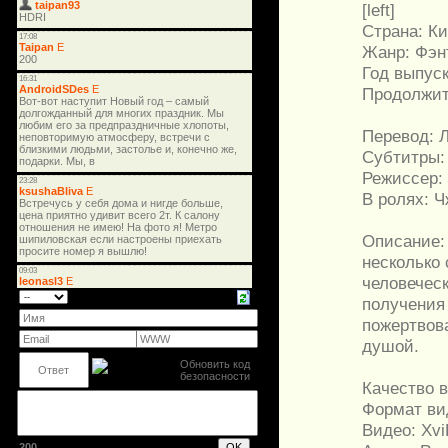
[left]
Страна: К
Жанр: Фэнт
Год выпуск
Продолжите
Перевод: 
Cубтитры:
Режиссер:
В ролях: Ч
Описание:
несколько 
человечес
получения 
пожертвов
душой.
Качество в
Формат ви
Видео: XviD
200