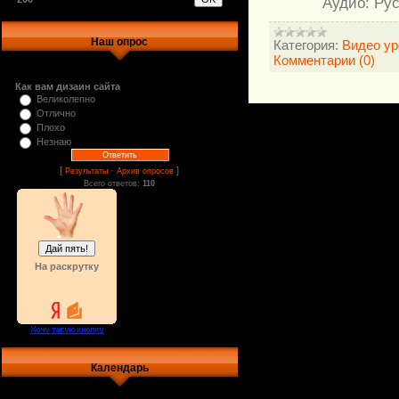
Аудио: Рус
Наш опрос
Категория:
Видео ур
Комментарии (0)
Как вам дизаин сайта
Великолепно
Отлично
Плохо
Незнаю
[
·
]
Результаты
Архив опросов
Всего ответов:
110
На раскрутку
Календарь