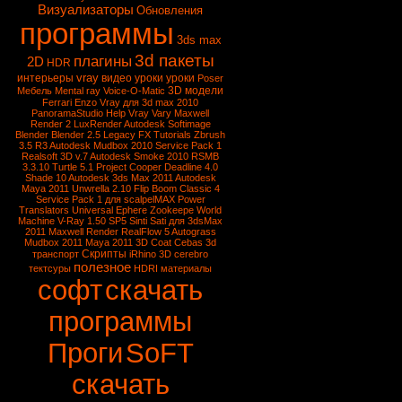
Визуализаторы
Обновления
программы
3ds max
3d пакеты
плагины
2D
HDR
vray
интерьеры
видео уроки
уроки
Poser
3D модели
Мебель
Mental ray
Voice-O-Matic
Ferrari Enzo
Vray для 3d max 2010
PanoramaStudio
Help Vray
Vary
Maxwell
Render 2
LuxRender
Autodesk Softimage
Blender
Blender 2.5
Legacy FX Tutorials
Zbrush
3.5 R3
Autodesk Mudbox 2010 Service Pack 1
Realsoft 3D v.7
Autodesk Smoke 2010
RSMB
3.3.10
Turtle 5.1
Project Cooper
Deadline 4.0
Shade 10
Autodesk 3ds Max 2011
Autodesk
Maya 2011
Unwrella 2.10
Flip Boom Classic 4
Service Pack 1 для scalpelMAX
Power
Translators Universal
Ephere Zookeepe
World
Machine
V-Ray 1.50 SP5
Sinti Sati для 3dsMax
2011
Maxwell Render
RealFlow 5
Autograss
Mudbox 2011
Maya 2011
3D Coat
Cebas
3d
Скрипты
транспорт
iRhino 3D
cerebro
полезное
тектсуры
HDRI
материалы
софт
скачать
программы
Проги
SoFT
скачать