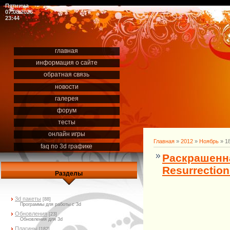
Пятница
07.08.2026
23:44
главная
информация о сайте
обратная связь
новости
галерея
форум
тесты
онлайн игры
Главная
»
2012
»
Ноябрь
»
1
faq по 3d графике
Раскрашенна
Resurrection
Разделы
3d пакеты
[88]
Программы для работы с 3d
Обновления
[23]
Обновления для 3d
Плагины
[182]