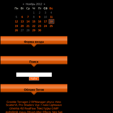
«
Ноябрь 2012
»
Пн
Вт
Ср
Чт
Пт
Сб
Вс
1
2
3
4
5
6
7
8
9
10
11
12
13
14
15
16
17
18
19
20
21
22
23
24
25
26
27
28
29
30
Форма входа
Поиск
Облако Тегов
Greeble
Terragen 2
RPManager
physx
rhino
ScatterVL Pro
Shaders
Vue 7
nuke
Lightwave
Текстуры
cinema 4d
RealFlow
GIMP
autodesk
maya
ZBrush
After Effects
Sitni Sati