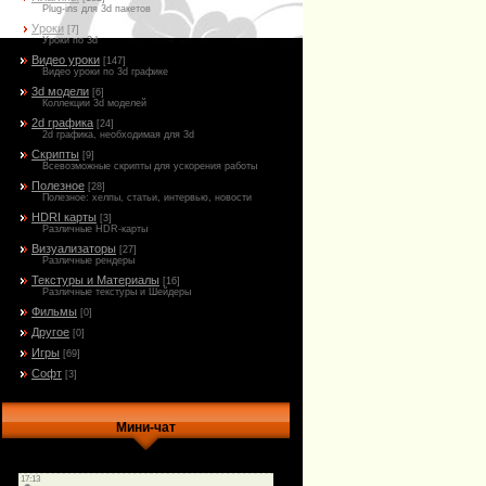
Plug-ins для 3d пакетов
Уроки
[7]
Уроки по 3d
Видео уроки
[147]
Видео уроки по 3d графике
3d модели
[6]
Коллекции 3d моделей
2d графика
[24]
2d графика, необходимая для 3d
Скрипты
[9]
Всевозможные скрипты для ускорения работы
Полезное
[28]
Полезное: хелпы, статьи, интервью, новости
HDRI карты
[3]
Различные HDR-карты
Визуализаторы
[27]
Различные рендеры
Текстуры и Материалы
[16]
Различные текстуры и Шейдеры
Фильмы
[0]
Другое
[0]
Игры
[69]
Софт
[3]
Мини-чат