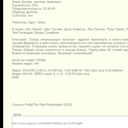
Жанр: боевик, триллер, криминал
Год выпуска: 2011
Продолжительность: 01:40:45
Перевод: Дубляж
Cубтитры: нет
Режиссер: Гарет Эванс
В ролях: Ико Ювайс, Джо Таслим, Дони Аламсях, Яян Рухьян, Пьер Грюно, Р
Эка Рахмадия, Верди Солайман
Описание: Отряд спецназовцев получает задание проникнуть в многоэт
трущоб Джакарты, и арестовать обосновавшегося там наркобарона, которого 
головорезов. Операцию нужно провести без лишнего шума, но нелепая случ
Теперь бойцам негде спрятаться и некуда бежать. Перед ними 30 этажей ада
Война по правилам кончилась. Выживает сильнейший!
Качество видео: HDRip
Формат видео: AVI
Видео: 624x336 (1.86:1), 24.000 fps, XviD build 50 ~892 kbps avg, 0.18 bit/pixel
Аудио: 48 kHz, MPEG Layer 3, 2 ch, ~128.00 kbps avg
[/left]
Скачать Рейд/The Raid Redemption [2011]
Quote
http://www.unibytes.com/dHG9F4Q05QULqw-Us4P3UgBB