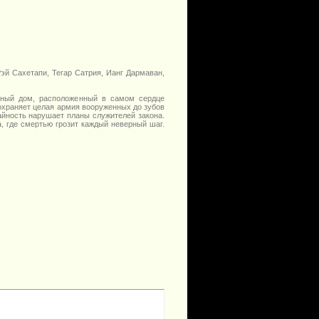
эй Сахетапи, Тегар Сатрия, Ианг Дармаван,
ажный дом, расположенный в самом сердце
охраняет целая армия вооруженных до зубов
айность нарушает планы служителей закона.
, где смертью грозит каждый неверный шаг.