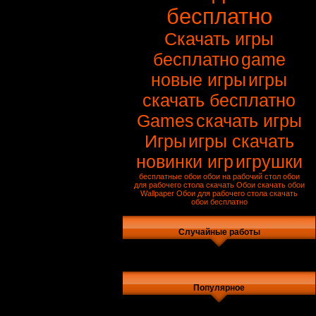
бесплатно
Скачать игры
бесплатно
game
новые игры
игры
скачать бесплатно
Games
скачать игры
Игры
игры скачать
новинки игр
игрушки
бесплатные обои
обои на рабочий стол
обои
для рабочего стола скачать
Обои
скачать обои
Wallpaper
Обои для рабочего стола
скачать
обои бесплатно
Случайные работы
Популярное