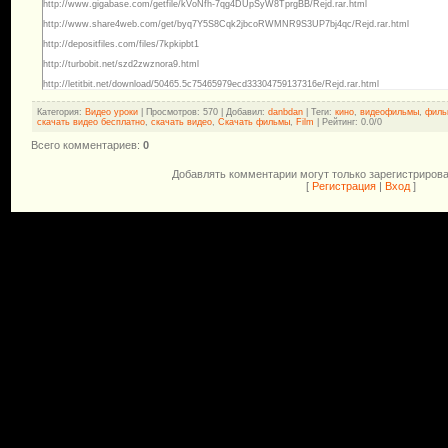
http://www.gigabase.com/getfile/kVoNfh-7qg4DUpSyW8TprgBB/Rejd.rar.html
http://www.share4web.com/get/byq7Y5S8Cqk2jbcoRWMNR9S3UP7bj4qc/Rejd.rar.html
http://depositfiles.com/files/7kpkipbt1
http://turbobit.net/szd2zwznora9.html
http://letitbit.net/download/50465.5c75465979ecd33304759137316e/Rejd.rar.html
Категория
:
Видео уроки
|
Просмотров
: 570 |
Добавил
:
danbdan
|
Теги
:
кино
,
видеофильмы
,
филь
скачать видео бесплатно
,
скачать видео
,
Скачать фильмы
,
Film
|
Рейтинг
:
0.0
/
0
Всего комментариев
:
0
Добавлять комментарии могут только зарегистриров
[
Регистрация
|
Вход
]