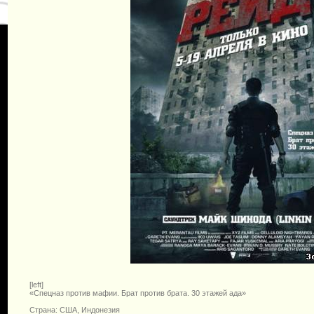
[left]
«Спецназ против мафии. Брат против брата. 30 этажей ада»
Страна: США, Индонезия