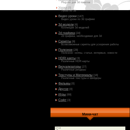
Plug-ins для 3d пакетов
Уроки
[7]
Уроки по 3d
Видео уроки
[147]
Видео уроки по 3d графике
3d модели
[6]
Коллекции 3d моделей
2d графика
[24]
2d графика, необходимая для 3d
Скрипты
[9]
Всевозможные скрипты для ускорения работы
Полезное
[28]
Полезное: хелпы, статьи, интервью, новости
HDRI карты
[3]
Различные HDR-карты
Визуализаторы
[27]
Различные рендеры
Текстуры и Материалы
[16]
Различные текстуры и Шейдеры
Фильмы
[0]
Другое
[0]
Игры
[69]
Софт
[3]
Мини-чат