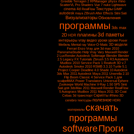
Greeble
Terragen 2
RPManager
physx
rhino
ScatterVL Pro
Shaders
Vue 7
nuke
Lightwave
Текстуры
cinema 4d
RealFlow
GIMP
autodesk
maya
ZBrush
After Effects
Sitni Sati
Визуализаторы
Обновления
программы
3ds max
3d пакеты
плагины
2D
HDR
vray
интерьеры
видео уроки
уроки
Poser
3D модели
Мебель
Mental ray
Voice-O-Matic
Ferrari Enzo
Vray для 3d max 2010
PanoramaStudio
Help Vray
Vary
Maxwell Render
2
LuxRender
Autodesk Softimage
Blender
Blender
2.5
Legacy FX Tutorials
Zbrush 3.5 R3
Autodesk
Mudbox 2010 Service Pack 1
Realsoft 3D v.7
Autodesk Smoke 2010
RSMB 3.3.10
Turtle 5.1
Project Cooper
Deadline 4.0
Shade 10
Autodesk
3ds Max 2011
Autodesk Maya 2011
Unwrella 2.10
Flip Boom Classic 4
Service Pack 1 для
scalpelMAX
Power Translators Universal
Ephere
Zookeepe
World Machine
V-Ray 1.50 SP5
Sinti
Sati для 3dsMax 2011
Maxwell Render
RealFlow
5
Autograss
Mudbox 2011
Maya 2011
3D Coat
Скрипты
Cebas
3d транспорт
iRhino 3D
полезное
cerebro
тектсуры
HDRI
скачать
материалы
программы
software
Проги