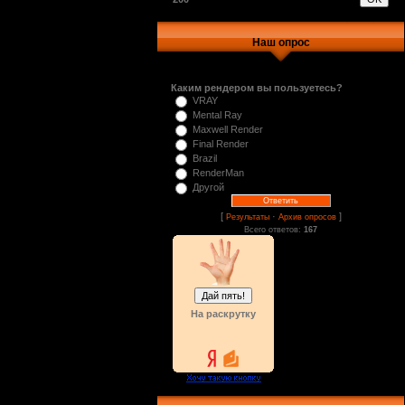
Наш опрос
Каким рендером вы пользуетесь?
VRAY
Mental Ray
Maxwell Render
Final Render
Brazil
RenderMan
Другой
[
·
]
Результаты
Архив опросов
Всего ответов:
167
На раскрутку