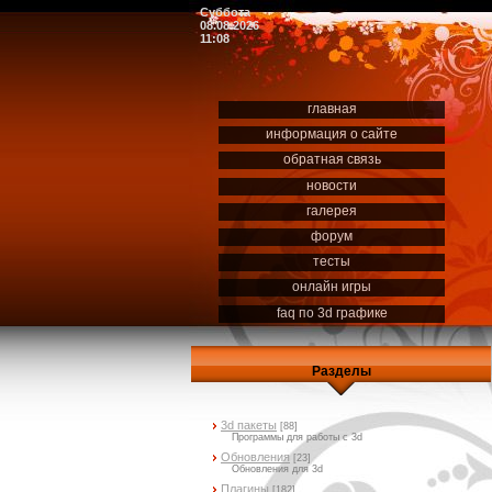
Суббота
08.08.2026
11:08
главная
информация о сайте
обратная связь
новости
галерея
форум
тесты
онлайн игры
faq по 3d графике
Разделы
3d пакеты
[88]
Программы для работы с 3d
Обновления
[23]
Обновления для 3d
Плагины
[182]