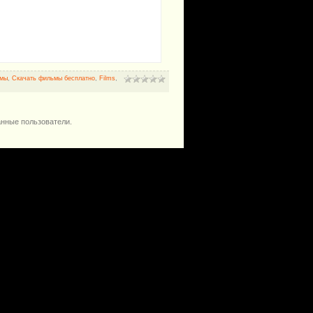
мы
,
Скачать фильмы бесплатно
,
Films
,
анные пользователи.