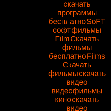
скачать
программы
бесплатно
SoFT
софт
фильмы
Film
Скачать
фильмы
бесплатно
Films
Скачать
фильмы
скачать
видео
видеофильмы
кино
скачать
видео