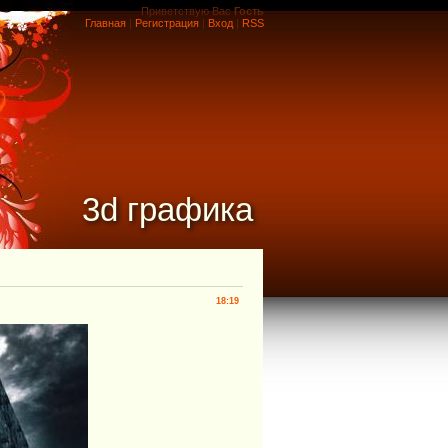
Приветствую Вас
Гость
Главная
|
Регистрация
|
Вход
|
RSS
3d графика
18:19