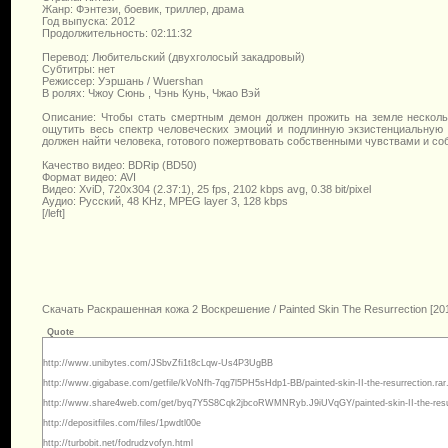
Жанр: Фэнтези, боевик, триллер, драма
Год выпуска: 2012
Продолжительность: 02:11:32
Перевод: Любительский (двухголосый закадровый)
Cубтитры: нет
Режиссер: Уэршань / Wuershan
В ролях: Чжоу Сюнь , Чэнь Кунь, Чжао Вэй
Описание: Чтобы стать смертным демон должен прожить на земле несколько
ощутить весь спектр человеческих эмоций и подлинную экзистенциальную 
должен найти человека, готового пожертвовать собственными чувствами и с
Качество видео: BDRip (BD50)
Формат видео: AVI
Видео: XviD, 720x304 (2.37:1), 25 fps, 2102 kbps avg, 0.38 bit/pixel
Аудио: Русский, 48 KHz, MPEG layer 3, 128 kbps
[/left]
Скачать Раскрашенная кожа 2 Воскрешение / Painted Skin The Resurrection [201
Quote
http://www.unibytes.com/JSbvZfi1t8cLqw-Us4P3UgBB
http://www.gigabase.com/getfile/kVoNfh-7qg7l5PH5sHdp1-BB/painted-skin-II-the-resurrection.rar
http://www.share4web.com/get/byq7Y5S8Cqk2jbcoRWMNRyb.J9iUVqGY/painted-skin-II-the-resurr
http://depositfiles.com/files/1pwdtl00e
http://turbobit.net/fodrudzvofyn.html