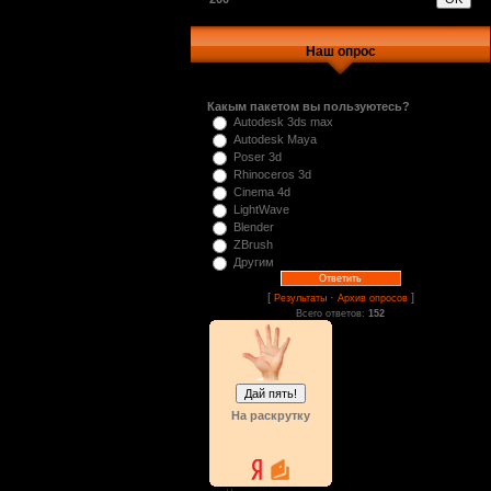
Наш опрос
Какым пакетом вы пользуютесь?
Autodesk 3ds max
Autodesk Maya
Poser 3d
Rhinoceros 3d
Cinema 4d
LightWave
Blender
ZBrush
Другим
[
·
]
Результаты
Архив опросов
Всего ответов:
152
На раскрутку