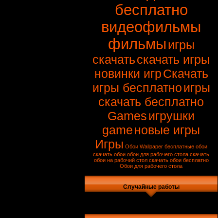
бесплатно
видеофильмы
фильмы
игры
скачать
скачать игры
новинки игр
Скачать
игры бесплатно
игры
скачать бесплатно
Games
игрушки
game
новые игры
Игры
Обои
Wallpaper
бесплатные обои
скачать обои
обои для рабочего стола скачать
обои на рабочий стол
скачать обои бесплатно
Обои для рабочего стола
Случайные работы