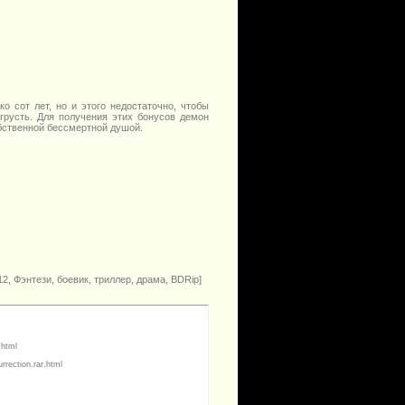
 сот лет, но и этого недостаточно, чтобы
грусть. Для получения этих бонусов демон
обственной бессмертной душой.
2, Фэнтези, боевик, триллер, драма, BDRip]
.html
ection.rar.html