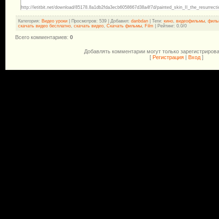
http://letitbit.net/download/85178.8a1db2fda3ecb6058667d38a4f7d/painted_skin_II_the_resurrecti
Категория
:
Видео уроки
|
Просмотров
: 539 |
Добавил
:
danbdan
|
Теги
:
кино
,
видеофильмы
,
филь
скачать видео бесплатно
,
скачать видео
,
Скачать фильмы
,
Film
|
Рейтинг
:
0.0
/
0
Всего комментариев
:
0
Добавлять комментарии могут только зарегистриров
[
Регистрация
|
Вход
]