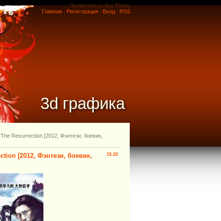
Приветствую Вас
Гость
Главная
|
Регистрация
|
Вход
|
RSS
3d графика
The Resurrection [2012, Фэнтези, боевик,
tion [2012, Фэнтези, боевик,
15:20