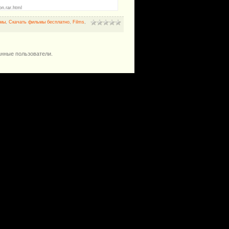
on.rar.html
мы
,
Скачать фильмы бесплатно
,
Films
,
анные пользователи.