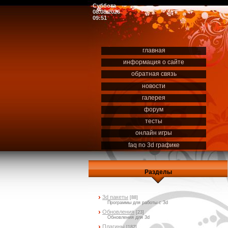
Суббота
08.08.2026
09:51
главная
информация о сайте
обратная связь
новости
галерея
форум
тесты
онлайн игры
faq по 3d графике
Разделы
3d пакеты
[88]
Программы для работы с 3d
Обновления
[23]
Обновления для 3d
Плагины
[182]