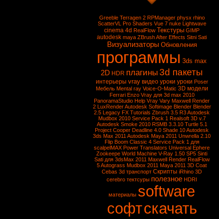
Greeble
Terragen 2
RPManager
physx
rhino
ScatterVL Pro
Shaders
Vue 7
nuke
Lightwave
Текстуры
cinema 4d
RealFlow
GIMP
autodesk
maya
ZBrush
After Effects
Sitni Sati
Визуализаторы
Обновления
программы
3ds max
3d пакеты
плагины
2D
HDR
vray
интерьеры
видео уроки
уроки
Poser
3D модели
Мебель
Mental ray
Voice-O-Matic
Ferrari Enzo
Vray для 3d max 2010
PanoramaStudio
Help Vray
Vary
Maxwell Render
2
LuxRender
Autodesk Softimage
Blender
Blender
2.5
Legacy FX Tutorials
Zbrush 3.5 R3
Autodesk
Mudbox 2010 Service Pack 1
Realsoft 3D v.7
Autodesk Smoke 2010
RSMB 3.3.10
Turtle 5.1
Project Cooper
Deadline 4.0
Shade 10
Autodesk
3ds Max 2011
Autodesk Maya 2011
Unwrella 2.10
Flip Boom Classic 4
Service Pack 1 для
scalpelMAX
Power Translators Universal
Ephere
Zookeepe
World Machine
V-Ray 1.50 SP5
Sinti
Sati для 3dsMax 2011
Maxwell Render
RealFlow
5
Autograss
Mudbox 2011
Maya 2011
3D Coat
Скрипты
Cebas
3d транспорт
iRhino 3D
полезное
cerebro
тектсуры
HDRI
software
материалы
софт
скачать