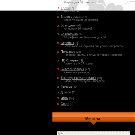
Plug-ins для 3d пакетов
Уроки
[7]
Уроки по 3d
Видео уроки
[147]
Видео уроки по 3d графике
3d модели
[6]
Коллекции 3d моделей
2d графика
[24]
2d графика, необходимая для 3d
Скрипты
[9]
Всевозможные скрипты для ускорения работы
Полезное
[28]
Полезное: хелпы, статьи, интервью, новости
HDRI карты
[3]
Различные HDR-карты
Визуализаторы
[27]
Различные рендеры
Текстуры и Материалы
[16]
Различные текстуры и Шейдеры
Фильмы
[0]
Другое
[0]
Игры
[69]
Софт
[3]
Мини-чат