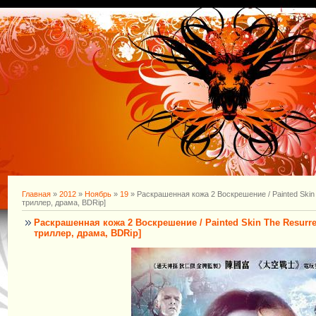
Главная
»
2012
»
Ноябрь
»
19
» Раскрашенная кожа 2 Воскрешение / Painted Skin 
триллер, драма, BDRip]
Раскрашенная кожа 2 Воскрешение / Painted Skin The Resurrec
триллер, драма, BDRip]