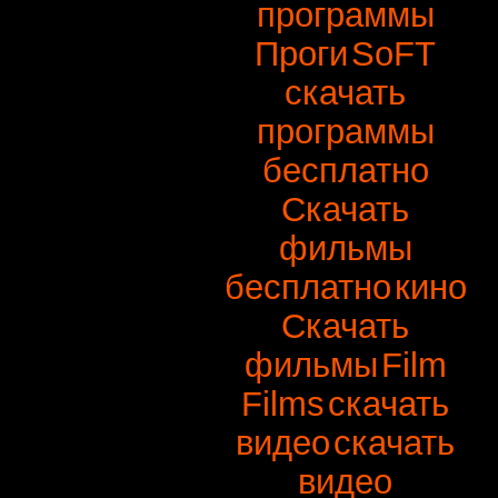
программы
Проги
SoFT
скачать
программы
бесплатно
Скачать
фильмы
бесплатно
кино
Скачать
фильмы
Film
Films
скачать
видео
скачать
видео