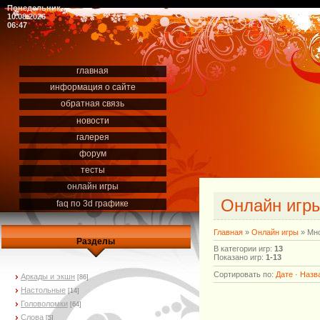
Понедельник
10.08.2026
06:47
главная
информация о сайте
обратная связь
новости
галерея
форум
тесты
онлайн игры
Онлайн игр
faq по 3d графике
Главная
»
Онлайн игры
» Мно
Разделы
В категории игр
:
13
Показано игр
:
1-13
Сортировать по
:
Дате
·
Назв
Аркады и экшн
[86]
Настольные
[14]
Головоломки
[64]
Слова
[5]