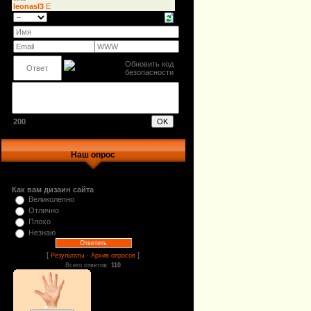
200
Наш опрос
Как вам дизаин сайта
Великолепно
Отлично
Плохо
Незнаю
[
·
]
Результаты
Архив опросов
Всего ответов:
110