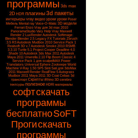
программы
3ds max
3d пакеты
плагины
2D
HDR
vray
интерьеры
видео уроки
уроки
Poser
3D модели
Мебель
Mental ray
Voice-O-Matic
Ferrari Enzo
Vray для 3d max 2010
PanoramaStudio
Vary
Help Vray
Maxwell
Render 2
LuxRender
Autodesk Softimage
Blender
Blender 2.5
Legacy FX Tutorials
Zbrush
3.5 R3
Autodesk Mudbox 2010 Service Pack 1
Realsoft 3D v.7
Autodesk Smoke 2010
RSMB
3.3.10
Turtle 5.1
Project Cooper
Deadline 4.0
Shade 10
Autodesk 3ds Max 2011
Autodesk
Maya 2011
Unwrella 2.10
Flip Boom Classic 4
Service Pack 1 для scalpelMAX
Power
Translators Universal
Ephere Zookeepe
World
Machine
V-Ray 1.50 SP5
Sinti Sati для 3dsMax
2011
Maxwell Render
RealFlow 5
Autograss
Mudbox 2011
Maya 2011
3D Coat
Cebas
3d
Скрипты
транспорт
iRhino 3D
cerebro
полезное
тектсуры
HDRI
материалы
софт
скачать
программы
бесплатно
SoFT
Проги
скачать
программы