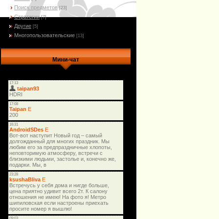
Поиск предметов
[23]
Стратегии
[7]
Другие
[5]
Многопользовательские
[13]
Мини-чат