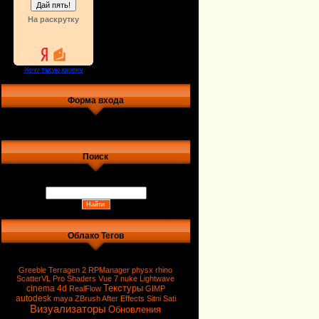
На раскрутку
Форма входа
Поиск
Облако Тегов
Greeble
Terragen 2
RPManager
physx
rhino
ScatterVL Pro
Shaders
Vue 7
nuke
Lightwave
Текстуры
cinema 4d
RealFlow
GIMP
autodesk
maya
ZBrush
After Effects
Sitni Sati
Визуализаторы
Обновления