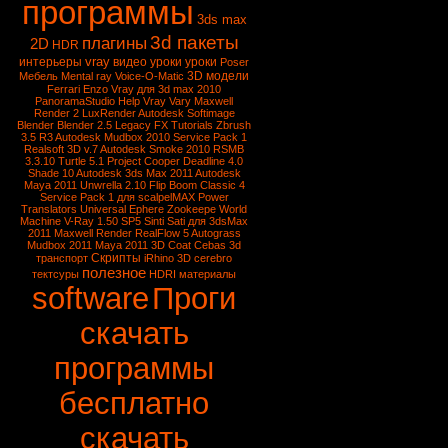
программы
3ds max
3d пакеты
плагины
2D
HDR
vray
интерьеры
видео уроки
уроки
Poser
3D модели
Мебель
Mental ray
Voice-O-Matic
Ferrari Enzo
Vray для 3d max 2010
PanoramaStudio
Help Vray
Vary
Maxwell
Render 2
LuxRender
Autodesk Softimage
Blender
Blender 2.5
Legacy FX Tutorials
Zbrush
3.5 R3
Autodesk Mudbox 2010 Service Pack 1
Realsoft 3D v.7
Autodesk Smoke 2010
RSMB
3.3.10
Turtle 5.1
Project Cooper
Deadline 4.0
Shade 10
Autodesk 3ds Max 2011
Autodesk
Maya 2011
Unwrella 2.10
Flip Boom Classic 4
Service Pack 1 для scalpelMAX
Power
Translators Universal
Ephere Zookeepe
World
Machine
V-Ray 1.50 SP5
Sinti Sati для 3dsMax
2011
Maxwell Render
RealFlow 5
Autograss
Mudbox 2011
Maya 2011
3D Coat
Cebas
3d
Скрипты
транспорт
iRhino 3D
cerebro
полезное
тектсуры
HDRI
материалы
software
Проги
скачать
программы
бесплатно
скачать