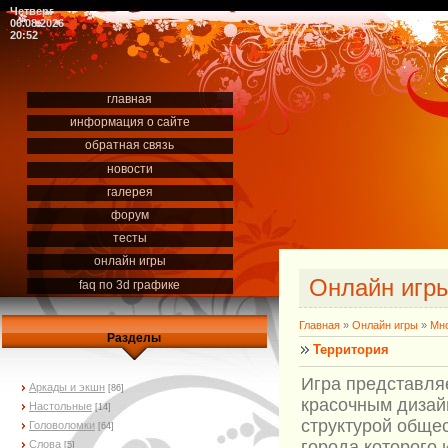
Четверг
06.08.2026
20:52
главная
информация о сайте
обратная связь
новости
галерея
форум
тесты
онлайн игры
Онлайн игр
faq по 3d графике
Главная
»
Онлайн игры
»
Мно
Разделы
Территория
Игра представля
Аркады и экшн
[86]
красочным дизай
Настольные
[14]
структурой общес
Головоломки
[64]
города которого 
Слова
[5]