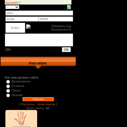
200
Наш опрос
Как вам дизаин сайта
Великолепно
Отлично
Плохо
Незнаю
[
·
]
Результаты
Архив опросов
Всего ответов:
110