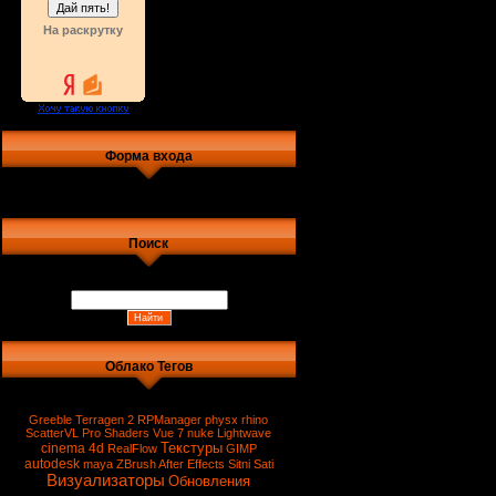
На раскрутку
Форма входа
Поиск
Облако Тегов
Greeble
Terragen 2
RPManager
physx
rhino
ScatterVL Pro
Shaders
Vue 7
nuke
Lightwave
Текстуры
cinema 4d
RealFlow
GIMP
autodesk
maya
ZBrush
After Effects
Sitni Sati
Визуализаторы
Обновления