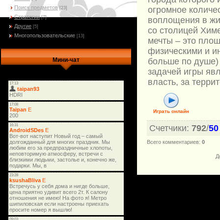
Поиск предметов
огромное количе
[23]
Стратегии
[7]
воплощения в жи
Другие
[5]
со столицей Химе
Многопользовательские
[13]
мечты – это пло
физическими и и
больше по душе)
Мини-чат
задачей игры явл
власть, за терри
Играть онлайн
Счетчики
:
792
/
50
Всего комментариев
:
0
Д