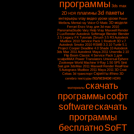
программы
3ds max
3d пакеты
плагины
2D
HDR
vray
интерьеры
видео уроки
уроки
Poser
3D модели
Мебель
Mental ray
Voice-O-Matic
Ferrari Enzo
Vray для 3d max 2010
PanoramaStudio
Vary
Help Vray
Maxwell Render
2
LuxRender
Autodesk Softimage
Blender
Blender
2.5
Legacy FX Tutorials
Zbrush 3.5 R3
Autodesk
Mudbox 2010 Service Pack 1
Realsoft 3D v.7
Autodesk Smoke 2010
RSMB 3.3.10
Turtle 5.1
Project Cooper
Deadline 4.0
Shade 10
Autodesk
3ds Max 2011
Autodesk Maya 2011
Unwrella 2.10
Flip Boom Classic 4
Service Pack 1 для
scalpelMAX
Power Translators Universal
Ephere
Zookeepe
World Machine
V-Ray 1.50 SP5
Sinti
Sati для 3dsMax 2011
Maxwell Render
RealFlow
5
Autograss
Mudbox 2011
Maya 2011
3D Coat
Скрипты
Cebas
3d транспорт
iRhino 3D
полезное
cerebro
тектсуры
HDRI
скачать
материалы
программы
софт
software
скачать
программы
бесплатно
SoFT