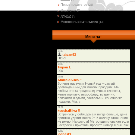
Поиск предметов
[23]
Стратегии
[7]
Другие
[5]
Многопользовательские
[13]
Мини-чат