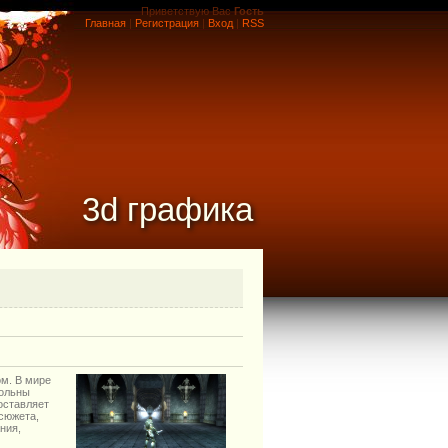
Приветствую Вас
Гость
Главная
|
Регистрация
|
Вход
|
RSS
3d графика
ом. В мире
вольны
оставляет
сюжета,
ния,