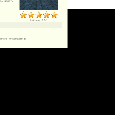
ам власти.
Рейтинг
:
5.0
/
1
анные пользователи.