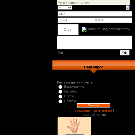
200
Наш опрос
Как вам дизаин сайта
Великолепно
Отлично
Плохо
Незнаю
[
·
]
Результаты
Архив опросов
Всего ответов:
110