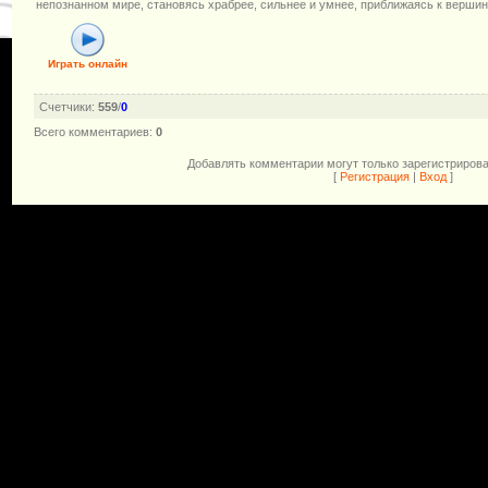
непознанном мире, становясь храбрее, сильнее и умнее, приближаясь к вершин
Играть онлайн
Счетчики
:
559
/
0
Всего комментариев
:
0
Добавлять комментарии могут только зарегистриров
[
Регистрация
|
Вход
]