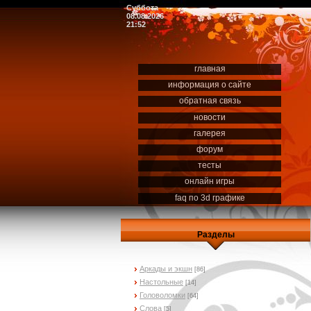
Суббота
08.08.2026
21:52
главная
информация о сайте
обратная связь
новости
галерея
форум
тесты
онлайн игры
faq по 3d графике
Разделы
Аркады и экшн
[86]
Настольные
[14]
Головоломки
[64]
Слова
[5]