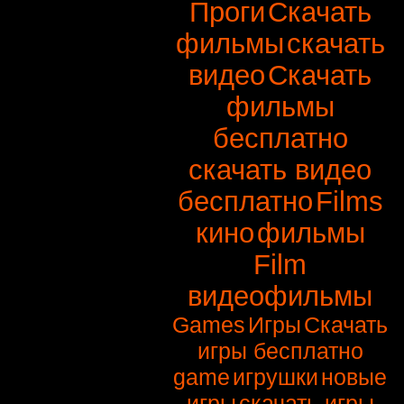
Проги
Скачать
фильмы
скачать
видео
Скачать
фильмы
бесплатно
скачать видео
бесплатно
Films
кино
фильмы
Film
видеофильмы
Games
Игры
Скачать
игры бесплатно
game
игрушки
новые
игры
скачать игры