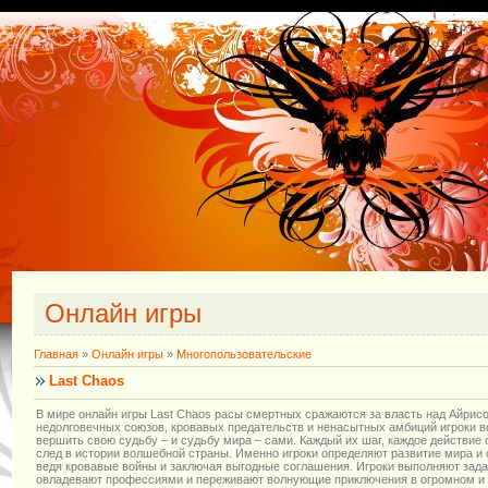
Онлайн игры
Главная
»
Онлайн игры
»
Многопользовательские
Last Chaos
В мире онлайн игры Last Chaos расы смертных сражаются за власть над Айрис
недолговечных союзов, кровавых предательств и ненасытных амбиций игроки 
вершить свою судьбу – и судьбу мира – сами. Каждый их шаг, каждое действие 
след в истории волшебной страны. Именно игроки определяют развитие мира и 
ведя кровавые войны и заключая выгодные соглашения. Игроки выполняют зада
овладевают профессиями и переживают волнующие приключения в огромном и