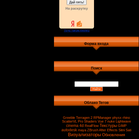
На раскрутку
Форма входа
Поиск
Облако Тегов
Greeble
Terragen 2
RPManager
physx
rhino
ScatterVL Pro
Shaders
Vue 7
nuke
Lightwave
Текстуры
cinema 4d
RealFlow
GIMP
autodesk
maya
ZBrush
After Effects
Sitni Sati
Визуализаторы
Обновления