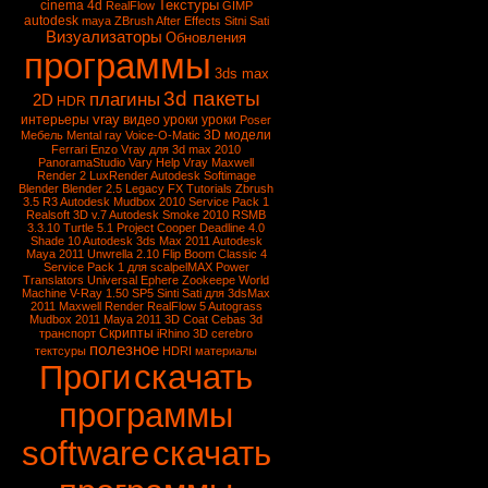
Текстуры
cinema 4d
RealFlow
GIMP
autodesk
maya
ZBrush
After Effects
Sitni Sati
Визуализаторы
Обновления
программы
3ds max
3d пакеты
плагины
2D
HDR
vray
интерьеры
видео уроки
уроки
Poser
3D модели
Мебель
Mental ray
Voice-O-Matic
Ferrari Enzo
Vray для 3d max 2010
PanoramaStudio
Vary
Help Vray
Maxwell
Render 2
LuxRender
Autodesk Softimage
Blender
Blender 2.5
Legacy FX Tutorials
Zbrush
3.5 R3
Autodesk Mudbox 2010 Service Pack 1
Realsoft 3D v.7
Autodesk Smoke 2010
RSMB
3.3.10
Turtle 5.1
Project Cooper
Deadline 4.0
Shade 10
Autodesk 3ds Max 2011
Autodesk
Maya 2011
Unwrella 2.10
Flip Boom Classic 4
Service Pack 1 для scalpelMAX
Power
Translators Universal
Ephere Zookeepe
World
Machine
V-Ray 1.50 SP5
Sinti Sati для 3dsMax
2011
Maxwell Render
RealFlow 5
Autograss
Mudbox 2011
Maya 2011
3D Coat
Cebas
3d
Скрипты
транспорт
iRhino 3D
cerebro
полезное
тектсуры
HDRI
материалы
Проги
скачать
программы
software
скачать