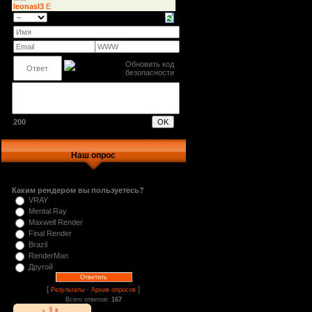
200
Наш опрос
Каким рендером вы пользуетесь?
VRAY
Mental Ray
Maxwell Render
Final Render
Brazil
RenderMan
Другой
[
·
]
Результаты
Архив опросов
Всего ответов:
167