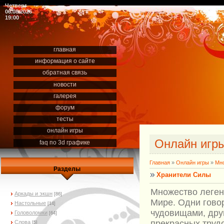
Четверг
06.08.2026
19:00
главная
информация о сайте
обратная связь
новости
галерея
форум
тесты
онлайн игры
Онлайн игр
faq по 3d графике
Главная
»
Онлайн игры
»
Мно
Разделы
Хранители Силы
Множество леген
Аркады и экшн
[86]
Мире. Одни говор
Настольные
[14]
чудовищами, друг
Головоломки
[64]
прекрасных труд
Слова
[5]