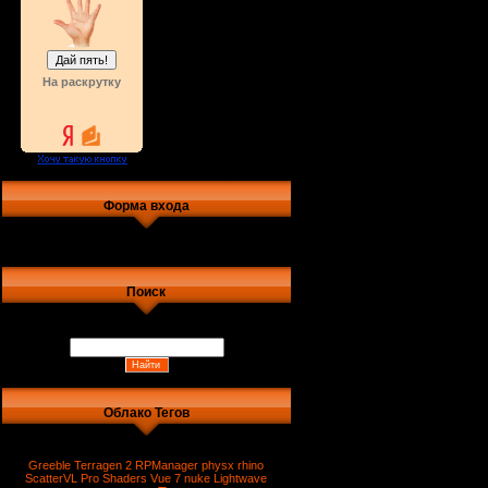
На раскрутку
Форма входа
Поиск
Облако Тегов
Greeble
Terragen 2
RPManager
physx
rhino
ScatterVL Pro
Shaders
Vue 7
nuke
Lightwave