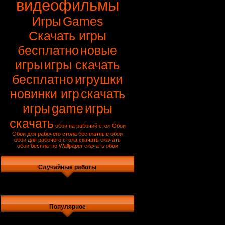
видеофильмы
Игры
Games
Скачать игры
бесплатно
новые
игры
игры скачать
бесплатно
игрушки
новинки игр
скачать
игры
game
игры
скачать
обои на рабочий стол
Обои
Обои для рабочего стола
бесплатные обои
обои для рабочего стола скачать
скачать
обои бесплатно
Wallpaper
скачать обои
Случайные работы
Популярное