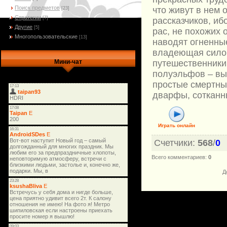
Поиск предметов
что живут в нем
[23]
Стратегии
[7]
рассказчиков, иб
Другие
[5]
рас, не похожих 
Многопользовательские
[13]
наводят огненны
владеющая сило
путешественники
Мини-чат
полуэльфов – вы
простые смертны
дварфы, сотканн
Играть онлайн
Счетчики
:
568
/
0
Всего комментариев
:
0
Д