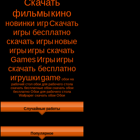
Скачать
фильмы
кино
новинки игр
Скачать
игры бесплатно
скачать игры
новые
игры
игры скачать
Games
Игры
игры
скачать бесплатно
игрушки
game
обои на
рабочий стол
обои для рабочего стола
скачать
бесплатные обои
скачать обои
бесплатно
Обои для рабочего стола
Wallpaper
скачать обои
Обои
Случайные работы
Популярное