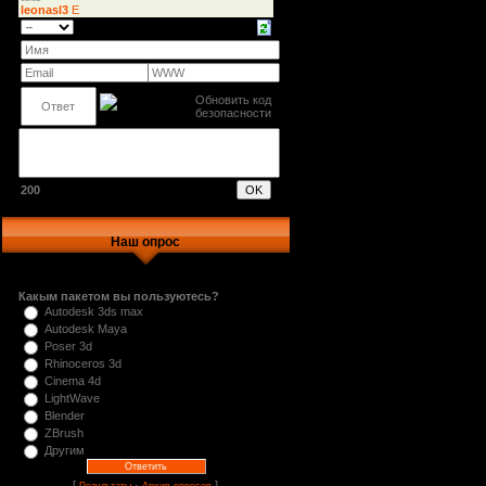
200
Наш опрос
Какым пакетом вы пользуютесь?
Autodesk 3ds max
Autodesk Maya
Poser 3d
Rhinoceros 3d
Cinema 4d
LightWave
Blender
ZBrush
Другим
[
·
]