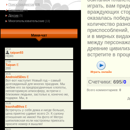
Поиск предметов
играть, вам прид
[23]
Стратегии
[7]
враждующих стор
Другие
[5]
оказалась побед
Многопользовательские
[13]
количество разн
приспособлений,
и в мирных вида
Мини-чат
между персонажа
древние цивилиз
встретите в проц
Играть онлайн
Счетчики
:
695
/
0
Всего комментариев
:
0
Д