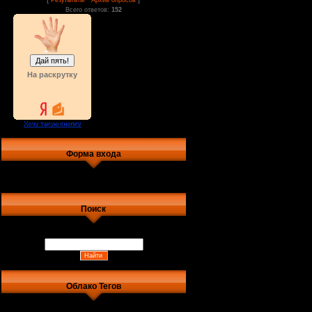
Результаты
Архив опросов
Всего ответов:
152
На раскрутку
Форма входа
Поиск
Облако Тегов