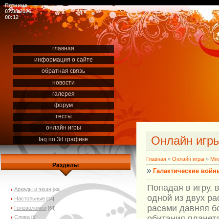
Пятница
07.08.2026
00:12
главная
информация о сайте
обратная связь
новости
галерея
форум
тесты
онлайн игры
Онлайн игр
faq по 3d графике
Главная
»
Онлайн игры
»
Мно
Разделы
Галактические войн
Попадая в игру, 
Аркады и экшн
[86]
одной из двух ра
Настольные
[14]
расами давняя б
Головоломки
[64]
обитания планет
Слова
[5]