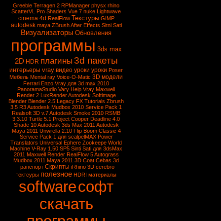
Greeble
Terragen 2
RPManager
physx
rhino
ScatterVL Pro
Shaders
Vue 7
nuke
Lightwave
Текстуры
cinema 4d
RealFlow
GIMP
autodesk
maya
ZBrush
After Effects
Sitni Sati
Визуализаторы
Обновления
программы
3ds max
3d пакеты
плагины
2D
HDR
vray
интерьеры
видео уроки
уроки
Poser
3D модели
Мебель
Mental ray
Voice-O-Matic
Ferrari Enzo
Vray для 3d max 2010
PanoramaStudio
Vary
Help Vray
Maxwell
Render 2
LuxRender
Autodesk Softimage
Blender
Blender 2.5
Legacy FX Tutorials
Zbrush
3.5 R3
Autodesk Mudbox 2010 Service Pack 1
Realsoft 3D v.7
Autodesk Smoke 2010
RSMB
3.3.10
Turtle 5.1
Project Cooper
Deadline 4.0
Shade 10
Autodesk 3ds Max 2011
Autodesk
Maya 2011
Unwrella 2.10
Flip Boom Classic 4
Service Pack 1 для scalpelMAX
Power
Translators Universal
Ephere Zookeepe
World
Machine
V-Ray 1.50 SP5
Sinti Sati для 3dsMax
2011
Maxwell Render
RealFlow 5
Autograss
Mudbox 2011
Maya 2011
3D Coat
Cebas
3d
Скрипты
транспорт
iRhino 3D
cerebro
полезное
тектсуры
HDRI
материалы
software
софт
скачать