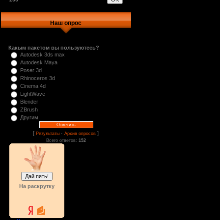
Наш опрос
Какым пакетом вы пользуютесь?
Autodesk 3ds max
Autodesk Maya
Poser 3d
Rhinoceros 3d
Cinema 4d
LightWave
Blender
ZBrush
Другим
[
·
]
Результаты
Архив опросов
Всего ответов:
152
На раскрутку