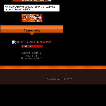
Статистика
Онлайн всего:
1
Гостей:
1
Пользователей:
0
3dwild.uco