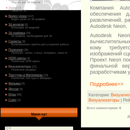
Plug-ins для 3d пакетов
Компания Aut
Уроки
[7]
Уроки по 3d
обеспечения д
Видео уроки
[147]
развлечений, р
Видео уроки по 3d графике
3d модели
Autodesk Neon.
[6]
Коллекции 3d моделей
2d графика
[24]
Autodesk Neo
2d графика, необходимая для 3d
вычислительны
Скрипты
[9]
Всевозможные скрипты для ускорения работы
кому требует
Полезное
[28]
изображений сц
Полезное: хелпы, статьи, интервью, новости
HDRI карты
Проект Neon по
[3]
Различные HDR-карты
финальной ве
Визуализаторы
[27]
Различные рендеры
разработчикам 
Текстуры и Материалы
[16]
Различные текстуры и Шейдеры
Подробнее>>
Фильмы
[0]
Другое
[0]
Категория
:
Визуализ
Игры
[69]
Визуализаторы
|
Рей
Софт
[3]
Всего комментариев
:
0
Мини-чат
Д