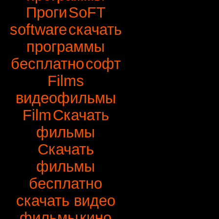
Проги
SoFT
software
скачать
программы
бесплатно
софт
Films
видеофильмы
Film
Скачать
фильмы
Скачать
фильмы
бесплатно
скачать видео
фильмы
кино