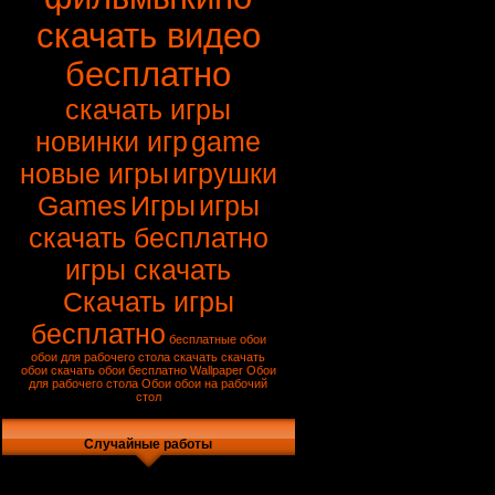
скачать видео
бесплатно
скачать игры
новинки игр
game
новые игры
игрушки
Games
Игры
игры
скачать бесплатно
игры скачать
Скачать игры
бесплатно
бесплатные обои
обои для рабочего стола скачать
скачать
обои
скачать обои бесплатно
Wallpaper
Обои
для рабочего стола
Обои
обои на рабочий
стол
Случайные работы