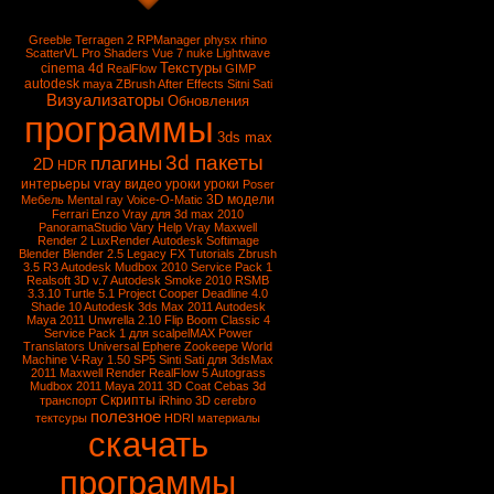
Greeble
Terragen 2
RPManager
physx
rhino
ScatterVL Pro
Shaders
Vue 7
nuke
Lightwave
Текстуры
cinema 4d
RealFlow
GIMP
autodesk
maya
ZBrush
After Effects
Sitni Sati
Визуализаторы
Обновления
программы
3ds max
3d пакеты
плагины
2D
HDR
vray
интерьеры
видео уроки
уроки
Poser
3D модели
Мебель
Mental ray
Voice-O-Matic
Ferrari Enzo
Vray для 3d max 2010
PanoramaStudio
Vary
Help Vray
Maxwell
Render 2
LuxRender
Autodesk Softimage
Blender
Blender 2.5
Legacy FX Tutorials
Zbrush
3.5 R3
Autodesk Mudbox 2010 Service Pack 1
Realsoft 3D v.7
Autodesk Smoke 2010
RSMB
3.3.10
Turtle 5.1
Project Cooper
Deadline 4.0
Shade 10
Autodesk 3ds Max 2011
Autodesk
Maya 2011
Unwrella 2.10
Flip Boom Classic 4
Service Pack 1 для scalpelMAX
Power
Translators Universal
Ephere Zookeepe
World
Machine
V-Ray 1.50 SP5
Sinti Sati для 3dsMax
2011
Maxwell Render
RealFlow 5
Autograss
Mudbox 2011
Maya 2011
3D Coat
Cebas
3d
Скрипты
транспорт
iRhino 3D
cerebro
полезное
тектсуры
HDRI
материалы
скачать
программы