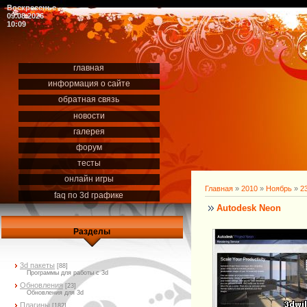
Воскресенье
09.08.2026
10:09
главная
информация о сайте
обратная связь
новости
галерея
форум
тесты
онлайн игры
Главная
»
2010
»
Ноябрь
»
2
faq по 3d графике
Autodesk Neon
Разделы
3d пакеты
[88]
Программы для работы с 3d
Обновления
[23]
Обновления для 3d
Плагины
[182]