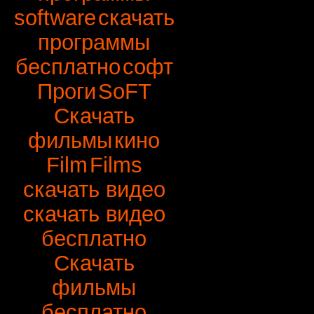
software
скачать
программы
бесплатно
софт
Проги
SoFT
Скачать
фильмы
кино
Film
Films
скачать видео
скачать видео
бесплатно
Скачать
фильмы
бесплатно