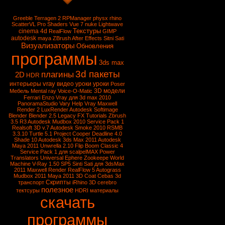
Greeble
Terragen 2
RPManager
physx
rhino
ScatterVL Pro
Shaders
Vue 7
nuke
Lightwave
Текстуры
cinema 4d
RealFlow
GIMP
autodesk
maya
ZBrush
After Effects
Sitni Sati
Визуализаторы
Обновления
программы
3ds max
3d пакеты
плагины
2D
HDR
vray
интерьеры
видео уроки
уроки
Poser
3D модели
Мебель
Mental ray
Voice-O-Matic
Ferrari Enzo
Vray для 3d max 2010
PanoramaStudio
Vary
Help Vray
Maxwell
Render 2
LuxRender
Autodesk Softimage
Blender
Blender 2.5
Legacy FX Tutorials
Zbrush
3.5 R3
Autodesk Mudbox 2010 Service Pack 1
Realsoft 3D v.7
Autodesk Smoke 2010
RSMB
3.3.10
Turtle 5.1
Project Cooper
Deadline 4.0
Shade 10
Autodesk 3ds Max 2011
Autodesk
Maya 2011
Unwrella 2.10
Flip Boom Classic 4
Service Pack 1 для scalpelMAX
Power
Translators Universal
Ephere Zookeepe
World
Machine
V-Ray 1.50 SP5
Sinti Sati для 3dsMax
2011
Maxwell Render
RealFlow 5
Autograss
Mudbox 2011
Maya 2011
3D Coat
Cebas
3d
Скрипты
транспорт
iRhino 3D
cerebro
полезное
тектсуры
HDRI
материалы
скачать
программы