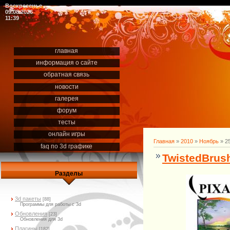
Воскресенье
09.08.2026
11:39
главная
информация о сайте
обратная связь
новости
галерея
форум
тесты
онлайн игры
Главная
»
2010
»
Ноябрь
»
2
faq по 3d графике
TwistedBrush
Разделы
3d пакеты
[88]
Программы для работы с 3d
Обновления
[23]
Обновления для 3d
Плагины
[182]