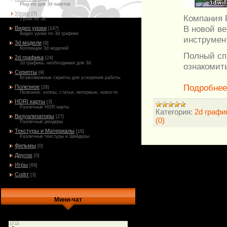
Plug-ins для 3d пакетов
Уроки
[7]
Компания P
Уроки по 3d
В новой в
Видео уроки
[147]
Видео уроки по 3d графике
инструмен
3d модели
[6]
Коллекции 3d моделей
Полный сп
2d графика
[24]
2d графика, необходимая для 3d
ознакомит
Скрипты
[9]
Всевозможные скрипты для ускорения работы
Подробне
Полезное
[28]
Полезное: хелпы, статьи, интервью, новости
HDRI карты
[3]
Различные HDR-карты
Категория:
2d графи
Визуализаторы
[27]
(0)
Различные рендеры
Текстуры и Материалы
[16]
Различные текстуры и Шейдеры
Фильмы
[0]
Другое
[0]
Игры
[69]
Софт
[3]
Мини-чат