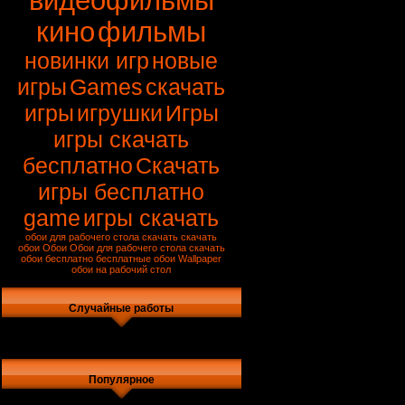
видеофильмы
кино
фильмы
новинки игр
новые
игры
Games
скачать
игры
игрушки
Игры
игры скачать
бесплатно
Скачать
игры бесплатно
game
игры скачать
обои для рабочего стола скачать
скачать
обои
Обои
Обои для рабочего стола
скачать
обои бесплатно
бесплатные обои
Wallpaper
обои на рабочий стол
Случайные работы
Популярное