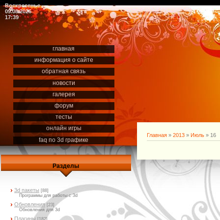
Воскресенье
09.08.2026
17:39
главная
информация о сайте
обратная связь
новости
галерея
форум
тесты
онлайн игры
Главная
»
2013
»
Июль
»
16
faq по 3d графике
Разделы
3d пакеты
[88]
Программы для работы с 3d
Обновления
[23]
Обновления для 3d
Плагины
[182]