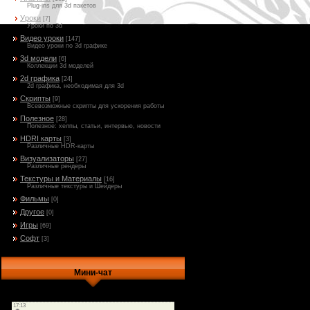
Plug-ins для 3d пакетов
Уроки
[7]
Уроки по 3d
Видео уроки
[147]
Видео уроки по 3d графике
3d модели
[6]
Коллекции 3d моделей
2d графика
[24]
2d графика, необходимая для 3d
Скрипты
[9]
Всевозможные скрипты для ускорения работы
Полезное
[28]
Полезное: хелпы, статьи, интервью, новости
HDRI карты
[3]
Различные HDR-карты
Визуализаторы
[27]
Различные рендеры
Текстуры и Материалы
[16]
Различные текстуры и Шейдеры
Фильмы
[0]
Другое
[0]
Игры
[69]
Софт
[3]
Мини-чат