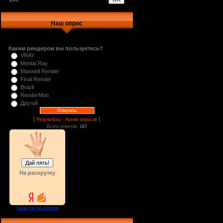
Наш опрос
Каким рендером вы пользуетесь?
VRAY
Mental Ray
Maxwell Render
Final Render
Brazil
RenderMan
Другой
[
·
]
Результаты
Архив опросов
Всего ответов:
167
На раскрутку