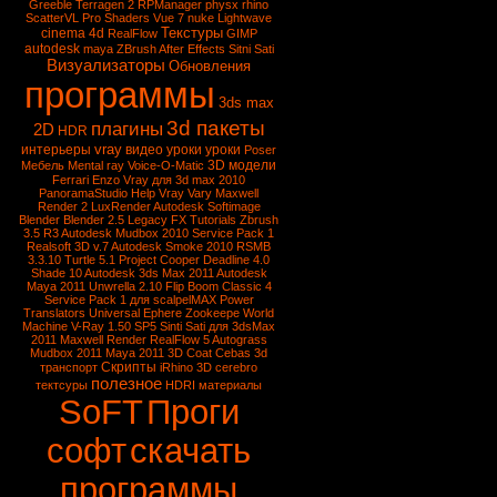
Greeble
Terragen 2
RPManager
physx
rhino
ScatterVL Pro
Shaders
Vue 7
nuke
Lightwave
Текстуры
cinema 4d
RealFlow
GIMP
autodesk
maya
ZBrush
After Effects
Sitni Sati
Визуализаторы
Обновления
программы
3ds max
3d пакеты
плагины
2D
HDR
vray
интерьеры
видео уроки
уроки
Poser
3D модели
Мебель
Mental ray
Voice-O-Matic
Ferrari Enzo
Vray для 3d max 2010
PanoramaStudio
Help Vray
Vary
Maxwell
Render 2
LuxRender
Autodesk Softimage
Blender
Blender 2.5
Legacy FX Tutorials
Zbrush
3.5 R3
Autodesk Mudbox 2010 Service Pack 1
Realsoft 3D v.7
Autodesk Smoke 2010
RSMB
3.3.10
Turtle 5.1
Project Cooper
Deadline 4.0
Shade 10
Autodesk 3ds Max 2011
Autodesk
Maya 2011
Unwrella 2.10
Flip Boom Classic 4
Service Pack 1 для scalpelMAX
Power
Translators Universal
Ephere Zookeepe
World
Machine
V-Ray 1.50 SP5
Sinti Sati для 3dsMax
2011
Maxwell Render
RealFlow 5
Autograss
Mudbox 2011
Maya 2011
3D Coat
Cebas
3d
Скрипты
транспорт
iRhino 3D
cerebro
полезное
тектсуры
HDRI
материалы
SoFT
Проги
софт
скачать
программы