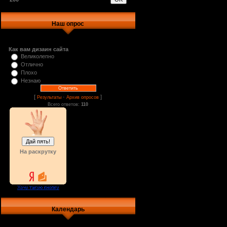
Наш опрос
Как вам дизаин сайта
Великолепно
Отлично
Плохо
Незнаю
[
·
]
Результаты
Архив опросов
Всего ответов:
110
На раскрутку
Календарь