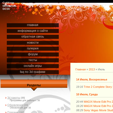
Суббота
08.08.2026
04:04
главная
информация о сайте
обратная связь
новости
галерея
форум
тесты
онлайн игры
Главная
»
2013
»
Июль
faq по 3d графике
14 Июля, Воскресенье
Разделы
19:16
Trine 2 Complete Story
10 Июля, Среда
3d пакеты
[88]
Программы для работы с 3d
20:44
MAGIX Movie Edit Pro 2
Обновления
[23]
16:26
MAGIX Movie Edit Pro 2
Обновления для 3d
08:29
Sony Vegas Movie Studi
Плагины
[182]