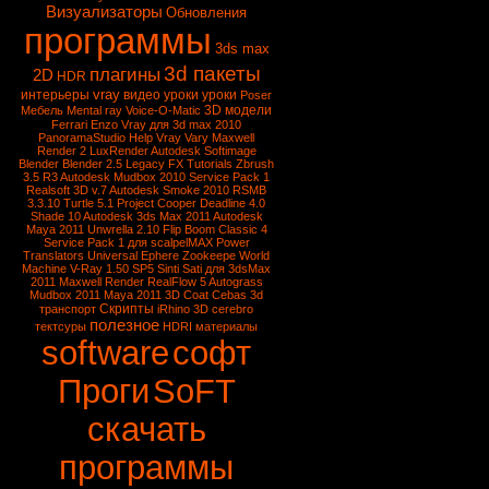
Визуализаторы
Обновления
программы
3ds max
3d пакеты
плагины
2D
HDR
vray
интерьеры
видео уроки
уроки
Poser
3D модели
Мебель
Mental ray
Voice-O-Matic
Ferrari Enzo
Vray для 3d max 2010
PanoramaStudio
Help Vray
Vary
Maxwell
Render 2
LuxRender
Autodesk Softimage
Blender
Blender 2.5
Legacy FX Tutorials
Zbrush
3.5 R3
Autodesk Mudbox 2010 Service Pack 1
Realsoft 3D v.7
Autodesk Smoke 2010
RSMB
3.3.10
Turtle 5.1
Project Cooper
Deadline 4.0
Shade 10
Autodesk 3ds Max 2011
Autodesk
Maya 2011
Unwrella 2.10
Flip Boom Classic 4
Service Pack 1 для scalpelMAX
Power
Translators Universal
Ephere Zookeepe
World
Machine
V-Ray 1.50 SP5
Sinti Sati для 3dsMax
2011
Maxwell Render
RealFlow 5
Autograss
Mudbox 2011
Maya 2011
3D Coat
Cebas
3d
Скрипты
транспорт
iRhino 3D
cerebro
полезное
тектсуры
HDRI
материалы
software
софт
Проги
SoFT
скачать
программы