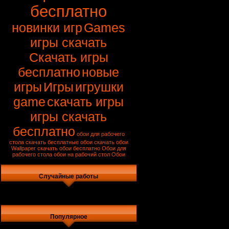
бесплатно
новинки игр
Games
игры скачать
Скачать игры
бесплатно
новые
игры
Игры
игрушки
game
скачать игры
игры скачать
бесплатно
обои для рабочего
стола скачать
бесплатные обои
скачать обои
Wallpaper
скачать обои бесплатно
Обои для
рабочего стола
обои на рабочий стол
Обои
Случайные работы
Популярное