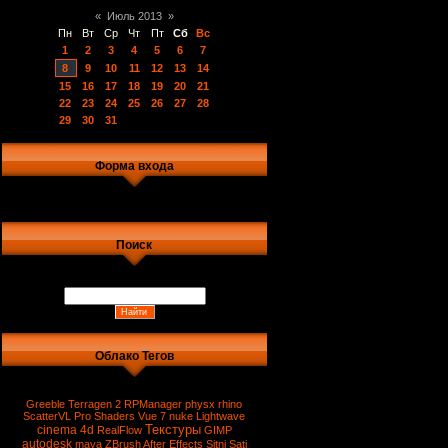
«
Июль 2013
»
Пн
Вт
Ср
Чт
Пт
Сб
Вс
1
2
3
4
5
6
7
8
9
10
11
12
13
14
15
16
17
18
19
20
21
22
23
24
25
26
27
28
29
30
31
Форма входа
Поиск
Облако Тегов
Greeble
Terragen 2
RPManager
physx
rhino
ScatterVL Pro
Shaders
Vue 7
nuke
Lightwave
Текстуры
cinema 4d
RealFlow
GIMP
autodesk
maya
ZBrush
After Effects
Sitni Sati