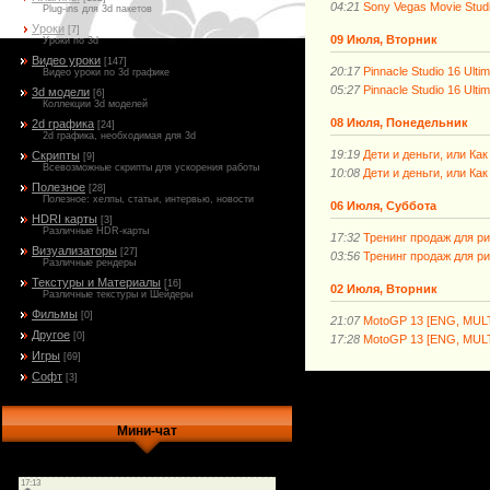
04:21
Sony Vegas Movie Studi
Plug-ins для 3d пакетов
Уроки
[7]
09 Июля, Вторник
Уроки по 3d
Видео уроки
[147]
20:17
Pinnacle Studio 16 Ultim
Видео уроки по 3d графике
05:27
Pinnacle Studio 16 Ultim
3d модели
[6]
Коллекции 3d моделей
08 Июля, Понедельник
2d графика
[24]
2d графика, необходимая для 3d
19:19
Дети и деньги, или Ка
Скрипты
[9]
Всевозможные скрипты для ускорения работы
10:08
Дети и деньги, или Ка
Полезное
[28]
Полезное: хелпы, статьи, интервью, новости
06 Июля, Суббота
HDRI карты
[3]
Различные HDR-карты
17:32
Тренинг продаж для ри
Визуализаторы
[27]
03:56
Тренинг продаж для ри
Различные рендеры
Текстуры и Материалы
[16]
02 Июля, Вторник
Различные текстуры и Шейдеры
Фильмы
[0]
21:07
MotoGP 13 [ENG, MULT
Другое
[0]
17:28
MotoGP 13 [ENG, MULT
Игры
[69]
Софт
[3]
Мини-чат