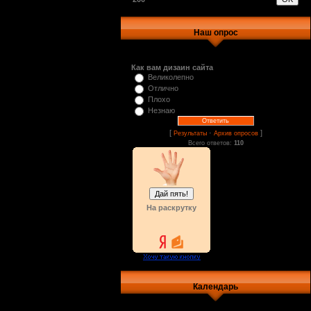
Наш опрос
Как вам дизаин сайта
Великолепно
Отлично
Плохо
Незнаю
[
·
]
Результаты
Архив опросов
Всего ответов:
110
На раскрутку
Календарь