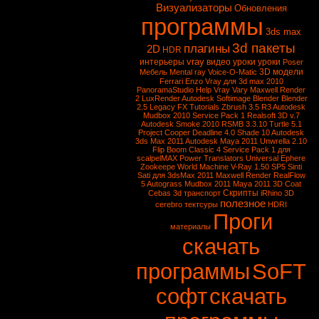
Визуализаторы
Обновления
программы
3ds max
3d пакеты
плагины
2D
HDR
vray
интерьеры
видео уроки
уроки
Poser
3D модели
Мебель
Mental ray
Voice-O-Matic
Ferrari Enzo
Vray для 3d max 2010
PanoramaStudio
Help Vray
Vary
Maxwell Render
2
LuxRender
Autodesk Softimage
Blender
Blender
2.5
Legacy FX Tutorials
Zbrush 3.5 R3
Autodesk
Mudbox 2010 Service Pack 1
Realsoft 3D v.7
Autodesk Smoke 2010
RSMB 3.3.10
Turtle 5.1
Project Cooper
Deadline 4.0
Shade 10
Autodesk
3ds Max 2011
Autodesk Maya 2011
Unwrella 2.10
Flip Boom Classic 4
Service Pack 1 для
scalpelMAX
Power Translators Universal
Ephere
Zookeepe
World Machine
V-Ray 1.50 SP5
Sinti
Sati для 3dsMax 2011
Maxwell Render
RealFlow
5
Autograss
Mudbox 2011
Maya 2011
3D Coat
Скрипты
Cebas
3d транспорт
iRhino 3D
полезное
cerebro
тектсуры
HDRI
Проги
материалы
скачать
программы
SoFT
софт
скачать