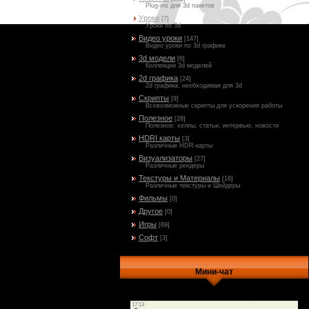
Plug-ins для 3d пакетов
Уроки
[7]
Уроки по 3d
Видео уроки
[147]
Видео уроки по 3d графике
3d модели
[6]
Коллекции 3d моделей
2d графика
[24]
2d графика, необходимая для 3d
Скрипты
[9]
Всевозможные скрипты для ускорения работы
Полезное
[28]
Полезное: хелпы, статьи, интервью, новости
HDRI карты
[3]
Различные HDR-карты
Визуализаторы
[27]
Различные рендеры
Текстуры и Материалы
[16]
Различные текстуры и Шейдеры
Фильмы
[0]
Другое
[0]
Игры
[69]
Софт
[3]
Мини-чат