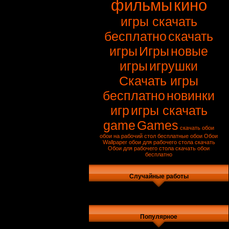
фильмы
кино
игры скачать
бесплатно
скачать
игры
Игры
новые
игры
игрушки
Скачать игры
бесплатно
новинки
игр
игры скачать
game
Games
скачать обои
обои на рабочий стол
бесплатные обои
Обои
Wallpaper
обои для рабочего стола скачать
Обои для рабочего стола
скачать обои
бесплатно
Случайные работы
Популярное