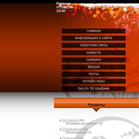
Пятница
07.08.2026
19:40
главная
информация о сайте
обратная связь
новости
галерея
форум
тесты
онлайн игры
faq по 3d графике
Разделы
3d пакеты
[88]
Программы для работы с 3d
Обновления
[23]
Обновления для 3d
Плагины
[182]