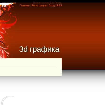
Приветствую Вас
Гость
Главная
|
Регистрация
|
Вход
|
RSS
3d графика