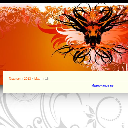
Главная
»
2013
»
Март
»
16
Материалов нет