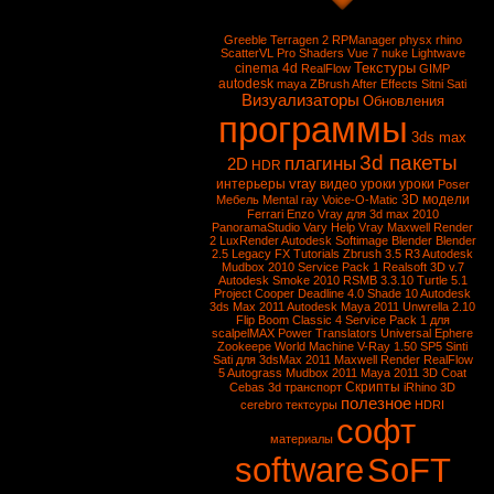
Greeble
Terragen 2
RPManager
physx
rhino
ScatterVL Pro
Shaders
Vue 7
nuke
Lightwave
Текстуры
cinema 4d
RealFlow
GIMP
autodesk
maya
ZBrush
After Effects
Sitni Sati
Визуализаторы
Обновления
программы
3ds max
3d пакеты
плагины
2D
HDR
vray
интерьеры
видео уроки
уроки
Poser
3D модели
Мебель
Mental ray
Voice-O-Matic
Ferrari Enzo
Vray для 3d max 2010
PanoramaStudio
Vary
Help Vray
Maxwell Render
2
LuxRender
Autodesk Softimage
Blender
Blender
2.5
Legacy FX Tutorials
Zbrush 3.5 R3
Autodesk
Mudbox 2010 Service Pack 1
Realsoft 3D v.7
Autodesk Smoke 2010
RSMB 3.3.10
Turtle 5.1
Project Cooper
Deadline 4.0
Shade 10
Autodesk
3ds Max 2011
Autodesk Maya 2011
Unwrella 2.10
Flip Boom Classic 4
Service Pack 1 для
scalpelMAX
Power Translators Universal
Ephere
Zookeepe
World Machine
V-Ray 1.50 SP5
Sinti
Sati для 3dsMax 2011
Maxwell Render
RealFlow
5
Autograss
Mudbox 2011
Maya 2011
3D Coat
Скрипты
Cebas
3d транспорт
iRhino 3D
полезное
cerebro
тектсуры
HDRI
софт
материалы
software
SoFT