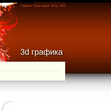
Приветствую Вас
Гость
Главная
|
Регистрация
|
Вход
|
RSS
3d графика