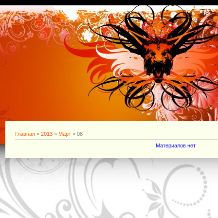
Главная
»
2013
»
Март
»
08
Материалов нет