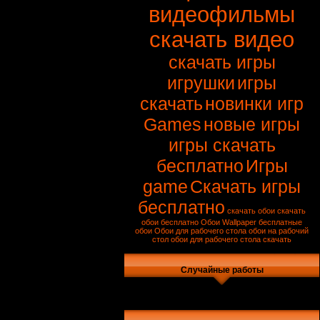
видеофильмы
скачать видео
скачать игры
игрушки
игры
скачать
новинки игр
Games
новые игры
игры скачать
бесплатно
Игры
game
Скачать игры
бесплатно
скачать обои
скачать
обои бесплатно
Обои
Wallpaper
бесплатные
обои
Обои для рабочего стола
обои на рабочий
стол
обои для рабочего стола скачать
Случайные работы