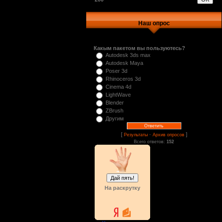
Наш опрос
Какым пакетом вы пользуютесь?
Autodesk 3ds max
Autodesk Maya
Poser 3d
Rhinoceros 3d
Cinema 4d
LightWave
Blender
ZBrush
Другим
[
·
]
Результаты
Архив опросов
Всего ответов:
152
На раскрутку