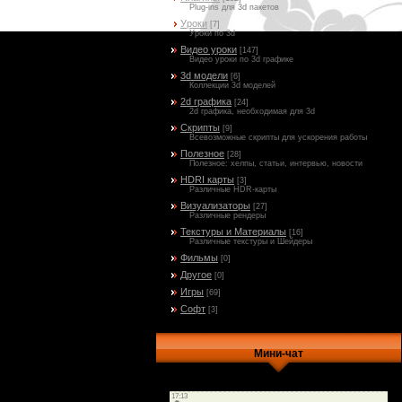
Plug-ins для 3d пакетов
Уроки
[7]
Уроки по 3d
Видео уроки
[147]
Видео уроки по 3d графике
3d модели
[6]
Коллекции 3d моделей
2d графика
[24]
2d графика, необходимая для 3d
Скрипты
[9]
Всевозможные скрипты для ускорения работы
Полезное
[28]
Полезное: хелпы, статьи, интервью, новости
HDRI карты
[3]
Различные HDR-карты
Визуализаторы
[27]
Различные рендеры
Текстуры и Материалы
[16]
Различные текстуры и Шейдеры
Фильмы
[0]
Другое
[0]
Игры
[69]
Софт
[3]
Мини-чат