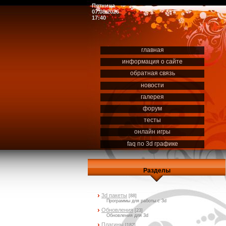
Пятница
07.08.2026
17:40
главная
информация о сайте
обратная связь
новости
галерея
форум
тесты
онлайн игры
faq по 3d графике
Разделы
3d пакеты
[88]
Программы для работы с 3d
Обновления
[23]
Обновления для 3d
Плагины
[182]