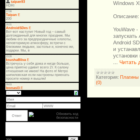
Windows XP
Описание:
YouWave -
запускать 
Android S
и устанав
установки 
...
Читать 
Категория:
Плагины
(0)
200