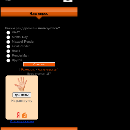
Наш опрос
Каким рендером вы пользуетесь?
VRAY
Mental Ray
Maxwell Render
Final Render
Brazil
RenderMan
Другой
[
·
]
Результаты
Архив опросов
Всего ответов:
167
На раскрутку