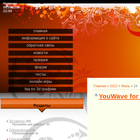
Четверг
06.08.2026
21:04
главная
информация о сайте
обратная связь
новости
галерея
форум
тесты
онлайн игры
Главная
»
2012
»
Июль
»
24
faq по 3d графике
YouWave for 
Разделы
3d пакеты
[88]
Программы для работы с 3d
Обновления
[23]
Обновления для 3d
Плагины
[182]