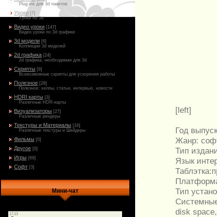
Plug-ins для 3d пакетов
Уроки
[7]
Уроки по 3d
Видео уроки
[147]
Видео уроки по 3d графике
3d модели
[6]
Коллекции 3d моделей
2d графика
[24]
2d графика, необходимая для 3d
Скрипты
[9]
Всевозможные скрипты для ускорения работы
Полезное
[28]
Полезное: хелпы, статьи, интервью, новости
HDRI карты
[3]
Различные HDR-карты
[left]
Визуализаторы
[27]
Различные рендеры
Текстуры и Материалы
[16]
Год выпуска
Различные текстуры и Шейдеры
Жанр: соф
Фильмы
[0]
Другое
Тип издан
[0]
Игры
[69]
Язык инте
Софт
[3]
Таблэтка:п
Платформ
Тип устан
Мини-чат
Системные
disk space,