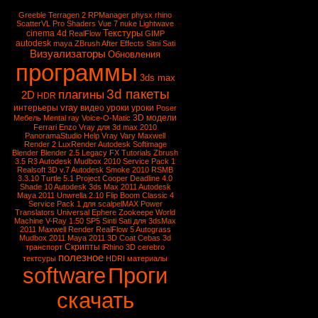
Greeble
Terragen 2
RPManager
physx
rhino
ScatterVL Pro
Shaders
Vue 7
nuke
Lightwave
Текстуры
cinema 4d
RealFlow
GIMP
autodesk
maya
ZBrush
After Effects
Sitni Sati
Визуализаторы
Обновления
программы
3ds max
3d пакеты
плагины
2D
HDR
vray
интерьеры
видео уроки
уроки
Poser
3D модели
Мебель
Mental ray
Voice-O-Matic
Ferrari Enzo
Vray для 3d max 2010
PanoramaStudio
Help Vray
Vary
Maxwell
Render 2
LuxRender
Autodesk Softimage
Blender
Blender 2.5
Legacy FX Tutorials
Zbrush
3.5 R3
Autodesk Mudbox 2010 Service Pack 1
Realsoft 3D v.7
Autodesk Smoke 2010
RSMB
3.3.10
Turtle 5.1
Project Cooper
Deadline 4.0
Shade 10
Autodesk 3ds Max 2011
Autodesk
Maya 2011
Unwrella 2.10
Flip Boom Classic 4
Service Pack 1 для scalpelMAX
Power
Translators Universal
Ephere Zookeepe
World
Machine
V-Ray 1.50 SP5
Sinti Sati для 3dsMax
2011
Maxwell Render
RealFlow 5
Autograss
Mudbox 2011
Maya 2011
3D Coat
Cebas
3d
Скрипты
транспорт
iRhino 3D
cerebro
полезное
тектсуры
HDRI
материалы
software
Проги
скачать