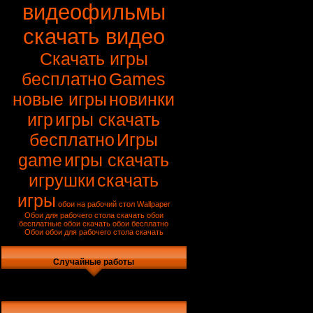
видеофильмы
скачать видео
Скачать игры
бесплатно
Games
новые игры
новинки
игр
игры скачать
бесплатно
Игры
game
игры скачать
игрушки
скачать
игры
обои на рабочий стол
Wallpaper
Обои для рабочего стола
скачать обои
бесплатные обои
скачать обои бесплатно
Обои
обои для рабочего стола скачать
Случайные работы