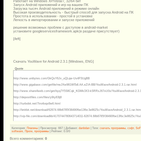
Работает на Windows XP/Vista/7, 32/64 бит
Запуск Android приложений и игр на вашем ПК
Загрузка тысяч Android приложений в режиме онлайн
Высокая производительность - быстрый способ для запуска Android на ПК
Простота в использовании - простой в установке
Легкость в импортировании и запуске приложений
решение возможных проблем с доступом в android-market
установите googleservicesframework.apk(в раздаче присутствует)
[/left]
Скачать YouWave for Android 2.3.1 [Windows, ENG]
Quote
http://www.unibytes.com/GkQsY6Jv_uQLqw-Us4P3UgBB
http://www.gigabase.com/getfile/nwJXw981Wl5dl.AA.eZIA-BB/YouWaveAndroid-2.3.1.rar.html
http://www.share4web.com/get/byq7Y5S8Cqk_KGMk3X3-kSRRxJ67sU0x/YouWaveAndroid-2.3.1.
http://depositfiles.com/files/y9ty83lj8
http://turbobit.net/7tro4oqs6ie6.html
http://letitbit.net/download/62674.68b6785f38490fbe13fbc3e8625c/YouWaveAndroid_2.3.1.rar.htm
http://vip-file.com/downloadlib/4170744780643714011-62674.68b6785f38490fbe13fbc3e8625c/You
Категория
:
Плагины
|
Просмотров
: 667 |
Добавил
:
danbdan
|
Теги
:
скачать программы
,
софт
,
SoF
software
,
Проги
,
программы
|
Рейтинг
:
0.0
/
0
Всего комментариев
:
0