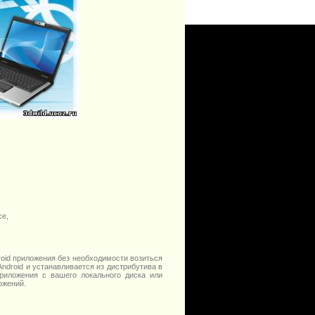
ce,
oid приложения без необходимости возиться
ndroid и устанавливается из дистрибутива в
риложения с вашего локального диска или
ожений.