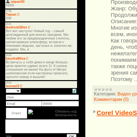
Производ
Жанр: Об
Продолжит
Описание
Многие из
всем, ино
Как говор
день, что
нежелател
понимаем,
также поц
зрения са
Поэтому
.
Категория:
Видео ур
Комментарии (0)
Corel VideoS
200