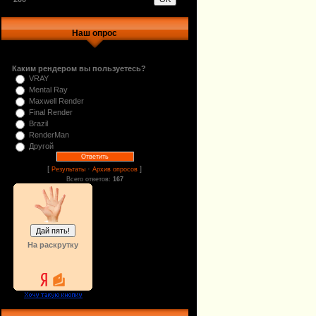
Наш опрос
Каким рендером вы пользуетесь?
VRAY
Mental Ray
Maxwell Render
Final Render
Brazil
RenderMan
Другой
[
·
]
Результаты
Архив опросов
Всего ответов:
167
На раскрутку