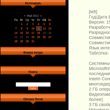
Календарь
[left]
«
Май 2012
»
Год/Дата 
Пн
Вт
Ср
Чт
Пт
Сб
Вс
Версия: 1
1
2
3
4
5
6
Разработч
7
8
9
10
11
12
13
Разрядност
14
15
16
17
18
19
20
Совместим
21
22
23
24
25
26
27
28
29
30
31
Совместим
Язык инте
Таблэтка:
Форма входа
Системны
Microsoft
Поиск
последним
Intel® Co
многояде
2 ГБ опер
Видеопамя
более)
Облако Тегов
3 ГБ своб
Минимальн