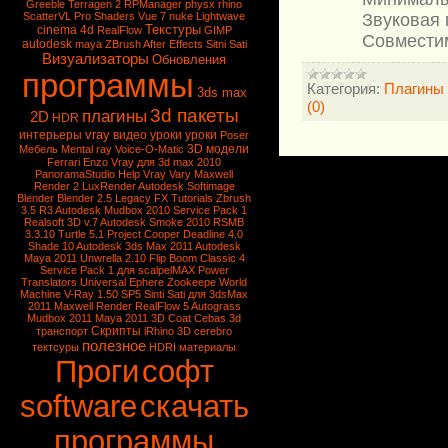
Greeble
Terragen 2
RPManager
physx
rhino
Звуковая 
ScatterVL Pro
Shaders
Vue 7
nuke
Lightwave
Текстуры
cinema 4d
RealFlow
GIMP
Совмести
autodesk
maya
ZBrush
After Effects
Sitni Sati
Визуализаторы
Обновления
программы
Категория:
Плагины
3ds max
(0)
3d пакеты
плагины
2D
HDR
vray
интерьеры
видео уроки
уроки
Poser
3D модели
Мебель
Mental ray
Voice-O-Matic
Ferrari Enzo
Vray для 3d max 2010
PanoramaStudio
Help Vray
Vary
Maxwell
Render 2
LuxRender
Autodesk Softimage
Blender
Blender 2.5
Legacy FX Tutorials
Zbrush
3.5 R3
Autodesk Mudbox 2010 Service Pack 1
Realsoft 3D v.7
Autodesk Smoke 2010
RSMB
3.3.10
Turtle 5.1
Project Cooper
Deadline 4.0
Shade 10
Autodesk 3ds Max 2011
Autodesk
Maya 2011
Unwrella 2.10
Flip Boom Classic 4
Service Pack 1 для scalpelMAX
Power
Translators Universal
Ephere Zookeepe
World
Machine
V-Ray 1.50 SP5
Sinti Sati для 3dsMax
2011
Maxwell Render
RealFlow 5
Autograss
Mudbox 2011
Maya 2011
3D Coat
Cebas
3d
Скрипты
транспорт
iRhino 3D
cerebro
полезное
тектсуры
HDRI
материалы
Проги
софт
software
скачать
программы