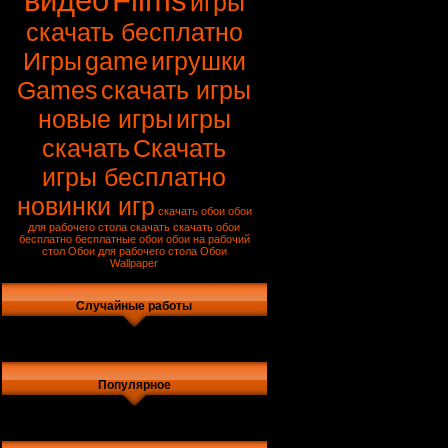
видео
Films
игры
скачать бесплатно
Игры
game
игрушки
Games
скачать игры
новые игры
игры
скачать
Скачать
игры бесплатно
новинки игр
скачать обои
обои
для рабочего стола скачать
скачать обои
бесплатно
бесплатные обои
обои на рабочий
стол
Обои для рабочего стола
Обои
Wallpaper
Случайные работы
Популярное