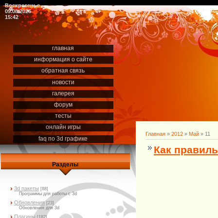
Воскресенье
09.08.2026
15:42
главная
информация о сайте
обратная связь
новости
галерея
форум
тесты
онлайн игры
Главная
»
2012
»
Май
»
11
faq по 3d графике
Как правильн
Разделы
3d пакеты
[88]
Программы для работы с 3d
Обновления
[23]
Обновления для 3d
Плагины
[182]