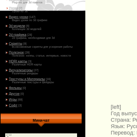
Plug-ins для 3d пакетов
Уроки
[7]
Уроки по 3d
Видео уроки
[147]
Видео уроки по 3d графике
3d модели
[6]
Коллекции 3d моделей
2d графика
[24]
2d графика, необходимая для 3d
Скрипты
[9]
Всевозможные скрипты для ускорения работы
Полезное
[28]
Полезное: хелпы, статьи, интервью, новости
HDRI карты
[3]
Различные HDR-карты
Визуализаторы
[27]
Различные рендеры
Текстуры и Материалы
[16]
Различные текстуры и Шейдеры
Фильмы
[0]
Другое
[0]
Игры
[69]
Софт
[left]
[3]
Год выпус
Страна: Р
Мини-чат
Язык: Рус
Перевод: 