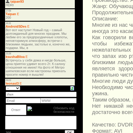
Жанр: Обучающ
Продолжительно
Описание:
Многие из нас ч
иногда это каса
Как говорили в
чтобы избежа
нежелательных 
что запах изо 
близкими людьм
является здор
правильно чисти
Многие люди дум
Необходимо чис
ужина.
Таким образом,
Нет никакой не
достаточно всег
Качество: DVDR
Формат: AVI
200