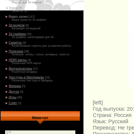
Plug-ins для 3d пакетов
Уроки
[7]
Уроки по 3d
Видео уроки
[147]
Видео уроки по 3d графике
3d модели
[6]
Коллекции 3d моделей
2d графика
[24]
2d графика, необходимая для 3d
Скрипты
[9]
Всевозможные скрипты для ускорения работы
Полезное
[28]
Полезное: хелпы, статьи, интервью, новости
HDRI карты
[3]
Различные HDR-карты
Визуализаторы
[27]
Различные рендеры
Текстуры и Материалы
[16]
Различные текстуры и Шейдеры
Фильмы
[0]
Другое
[0]
Игры
[69]
[left]
Софт
[3]
Год выпуска: 20
Страна: Россия
Мини-чат
Язык: Русский
Перевод: Не тр
Производство: 