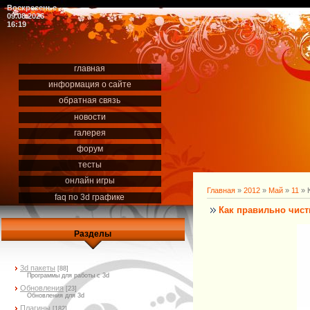
Воскресенье
09.08.2026
16:19
главная
информация о сайте
обратная связь
новости
галерея
форум
тесты
онлайн игры
Главная
»
2012
»
Май
»
11
» К
faq по 3d графике
Как правильно чисти
Разделы
3d пакеты
[88]
Программы для работы с 3d
Обновления
[23]
Обновления для 3d
Плагины
[182]