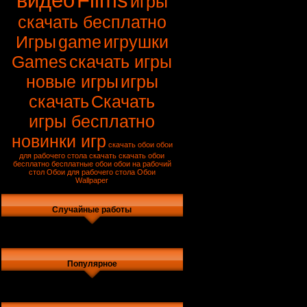
видео
Films
игры
скачать бесплатно
Игры
game
игрушки
Games
скачать игры
новые игры
игры
скачать
Скачать
игры бесплатно
новинки игр
скачать обои
обои
для рабочего стола скачать
скачать обои
бесплатно
бесплатные обои
обои на рабочий
стол
Обои для рабочего стола
Обои
Wallpaper
Случайные работы
Популярное