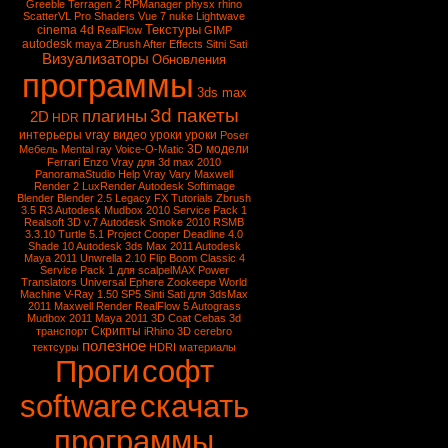
Greeble
Terragen 2
RPManager
physx
rhino
ScatterVL Pro
Shaders
Vue 7
nuke
Lightwave
Текстуры
cinema 4d
RealFlow
GIMP
autodesk
maya
ZBrush
After Effects
Sitni Sati
Визуализаторы
Обновления
программы
3ds max
3d пакеты
плагины
2D
HDR
vray
интерьеры
видео уроки
уроки
Poser
3D модели
Мебель
Mental ray
Voice-O-Matic
Ferrari Enzo
Vray для 3d max 2010
PanoramaStudio
Help Vray
Vary
Maxwell
Render 2
LuxRender
Autodesk Softimage
Blender
Blender 2.5
Legacy FX Tutorials
Zbrush
3.5 R3
Autodesk Mudbox 2010 Service Pack 1
Realsoft 3D v.7
Autodesk Smoke 2010
RSMB
3.3.10
Turtle 5.1
Project Cooper
Deadline 4.0
Shade 10
Autodesk 3ds Max 2011
Autodesk
Maya 2011
Unwrella 2.10
Flip Boom Classic 4
Service Pack 1 для scalpelMAX
Power
Translators Universal
Ephere Zookeepe
World
Machine
V-Ray 1.50 SP5
Sinti Sati для 3dsMax
2011
Maxwell Render
RealFlow 5
Autograss
Mudbox 2011
Maya 2011
3D Coat
Cebas
3d
Скрипты
транспорт
iRhino 3D
cerebro
полезное
тектсуры
HDRI
материалы
Проги
софт
software
скачать
программы