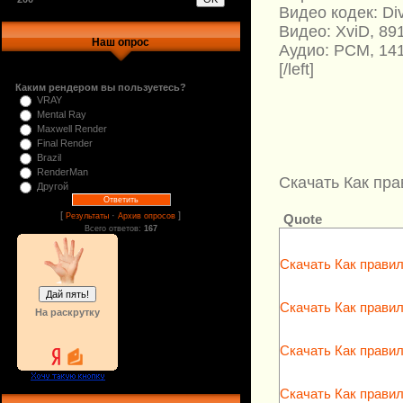
Видео кодек: Di
Видео: XviD, 891
Наш опрос
Аудио: PCM, 1411
[/left]
Каким рендером вы пользуетесь?
VRAY
Mental Ray
Maxwell Render
Final Render
Brazil
RenderMan
Скачать Как пра
Другой
[
·
]
Quote
Результаты
Архив опросов
Всего ответов:
167
Скачать Как правил
Скачать Как правил
На раскрутку
Скачать Как правил
Скачать Как правил