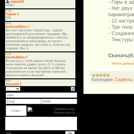
- Горы в о
- Нет двух
параметра
- 12 настр
- Три типа
- Создание
- Текстуры
Скачать(6
...
Читать дальш
Категория:
Скрипты
200