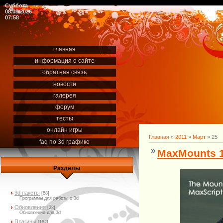
Суббота
08.08.2026
07:58
главная
информация о сайте
обратная связь
новости
галерея
форум
тесты
онлайн игры
Главная
»
2011
»
Март
»
25
faq по 3d графике
MaxMounts 1
Разделы
3d пакеты
[88]
Программы для работы с 3d
Обновления
[23]
Обновления для 3d
Плагины
[182]