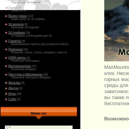
Plug-ins для 3d пакетов
Уроки
[7]
Уроки по 3d
Видео уроки
[147]
Видео уроки по 3d графике
3d модели
[6]
Коллекции 3d моделей
2d графика
[24]
2d графика, необходимая для 3d
Скрипты
[9]
Всевозможные скрипты для ускорения работы
Полезное
[28]
Полезное: хелпы, статьи, интервью, новости
HDRI карты
[3]
Различные HDR-карты
Визуализаторы
MaxMounts,
[27]
Различные рендеры
клик. Нес
Текстуры и Материалы
[16]
Различные текстуры и Шейдеры
горных ма
Фильмы
[0]
среды для
Другое
[0]
зависимос
Игры
[69]
вы также 
Софт
[3]
бесплатно
Мини-чат
Возможнос