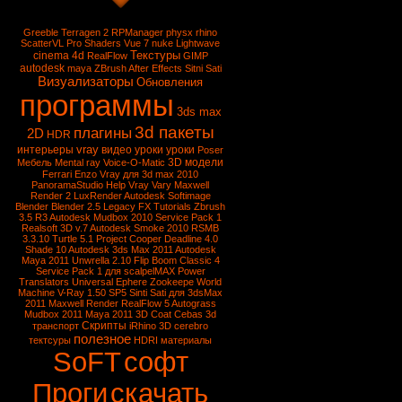
Greeble
Terragen 2
RPManager
physx
rhino
ScatterVL Pro
Shaders
Vue 7
nuke
Lightwave
Текстуры
cinema 4d
RealFlow
GIMP
autodesk
maya
ZBrush
After Effects
Sitni Sati
Визуализаторы
Обновления
программы
3ds max
3d пакеты
плагины
2D
HDR
vray
интерьеры
видео уроки
уроки
Poser
3D модели
Мебель
Mental ray
Voice-O-Matic
Ferrari Enzo
Vray для 3d max 2010
PanoramaStudio
Help Vray
Vary
Maxwell
Render 2
LuxRender
Autodesk Softimage
Blender
Blender 2.5
Legacy FX Tutorials
Zbrush
3.5 R3
Autodesk Mudbox 2010 Service Pack 1
Realsoft 3D v.7
Autodesk Smoke 2010
RSMB
3.3.10
Turtle 5.1
Project Cooper
Deadline 4.0
Shade 10
Autodesk 3ds Max 2011
Autodesk
Maya 2011
Unwrella 2.10
Flip Boom Classic 4
Service Pack 1 для scalpelMAX
Power
Translators Universal
Ephere Zookeepe
World
Machine
V-Ray 1.50 SP5
Sinti Sati для 3dsMax
2011
Maxwell Render
RealFlow 5
Autograss
Mudbox 2011
Maya 2011
3D Coat
Cebas
3d
Скрипты
транспорт
iRhino 3D
cerebro
полезное
тектсуры
HDRI
материалы
SoFT
софт
Проги
скачать