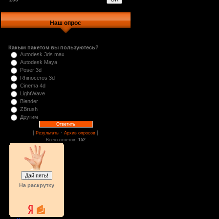
Наш опрос
Какым пакетом вы пользуютесь?
Autodesk 3ds max
Autodesk Maya
Poser 3d
Rhinoceros 3d
Cinema 4d
LightWave
Blender
ZBrush
Другим
[
·
]
Результаты
Архив опросов
Всего ответов:
152
На раскрутку