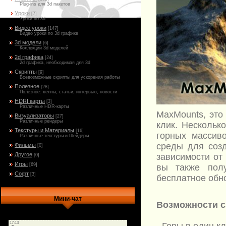
Plug-ins для 3d пакетов
Уроки
[7]
Уроки по 3d
Видео уроки
[147]
Видео уроки по 3d графике
3d модели
[6]
Коллекции 3d моделей
2d графика
[24]
2d графика, необходимая для 3d
Скрипты
[9]
Всевозможные скрипты для ускорения работы
Полезное
[28]
Полезное: хелпы, статьи, интервью, новости
HDRI карты
[3]
Различные HDR-карты
MaxMounts, это
Визуализаторы
[27]
Различные рендеры
клик. Нескольк
Текстуры и Материалы
[16]
горных массив
Различные текстуры и Шейдеры
среды для созд
Фильмы
[0]
Другое
зависимости от
[0]
Игры
[69]
вы также пол
Софт
[3]
бесплатное обн
Мини-чат
Возможности с