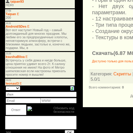
- Горы в один кл
- Нет двух о
параметрами.
- 12 настраивае
- Три типа проц
- Создание окру
- Текстуры в ко
Скачать(6.87 Мб
Доступно только для поль
Категория
:
Скрипты
5.0
/
1
Всего комментариев
:
0
Д
200