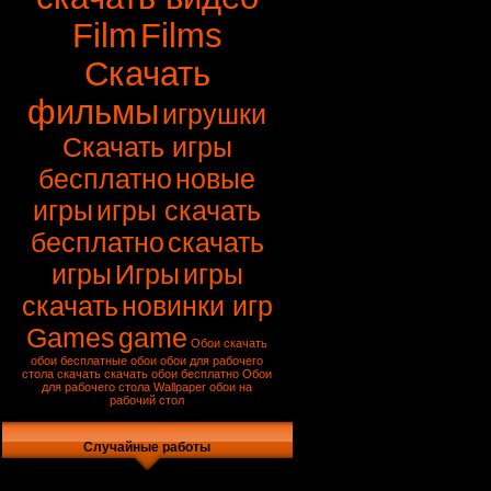
Film
Films
Скачать
фильмы
игрушки
Скачать игры
бесплатно
новые
игры
игры скачать
бесплатно
скачать
игры
Игры
игры
скачать
новинки игр
Games
game
Обои
скачать
обои
бесплатные обои
обои для рабочего
стола скачать
скачать обои бесплатно
Обои
для рабочего стола
Wallpaper
обои на
рабочий стол
Случайные работы