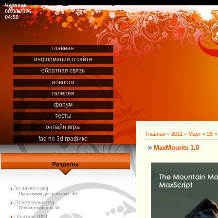
Четверг
06.08.2026
04:59
главная
информация о сайте
обратная связь
новости
галерея
форум
тесты
онлайн игры
Главная
»
2011
»
Март
»
25
»
faq по 3d графике
MaxMounts 1.0
Разделы
3d пакеты
[88]
Программы для работы с 3d
Обновления
[23]
Обновления для 3d
Плагины
[182]