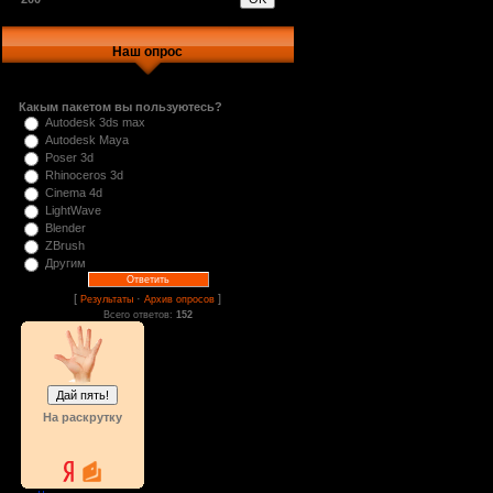
Наш опрос
Какым пакетом вы пользуютесь?
Autodesk 3ds max
Autodesk Maya
Poser 3d
Rhinoceros 3d
Cinema 4d
LightWave
Blender
ZBrush
Другим
[
·
]
Результаты
Архив опросов
Всего ответов:
152
На раскрутку