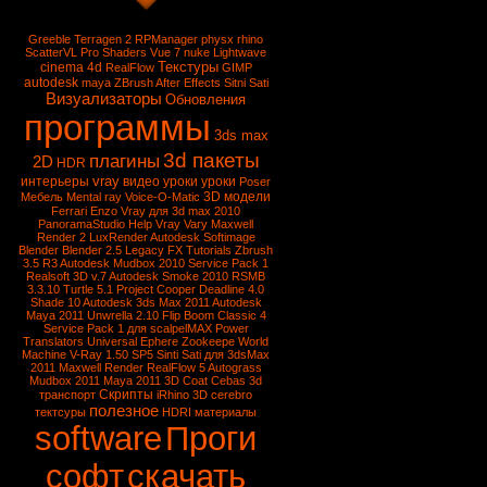
Greeble
Terragen 2
RPManager
physx
rhino
ScatterVL Pro
Shaders
Vue 7
nuke
Lightwave
Текстуры
cinema 4d
RealFlow
GIMP
autodesk
maya
ZBrush
After Effects
Sitni Sati
Визуализаторы
Обновления
программы
3ds max
3d пакеты
плагины
2D
HDR
vray
интерьеры
видео уроки
уроки
Poser
3D модели
Мебель
Mental ray
Voice-O-Matic
Ferrari Enzo
Vray для 3d max 2010
PanoramaStudio
Help Vray
Vary
Maxwell
Render 2
LuxRender
Autodesk Softimage
Blender
Blender 2.5
Legacy FX Tutorials
Zbrush
3.5 R3
Autodesk Mudbox 2010 Service Pack 1
Realsoft 3D v.7
Autodesk Smoke 2010
RSMB
3.3.10
Turtle 5.1
Project Cooper
Deadline 4.0
Shade 10
Autodesk 3ds Max 2011
Autodesk
Maya 2011
Unwrella 2.10
Flip Boom Classic 4
Service Pack 1 для scalpelMAX
Power
Translators Universal
Ephere Zookeepe
World
Machine
V-Ray 1.50 SP5
Sinti Sati для 3dsMax
2011
Maxwell Render
RealFlow 5
Autograss
Mudbox 2011
Maya 2011
3D Coat
Cebas
3d
Скрипты
транспорт
iRhino 3D
cerebro
полезное
тектсуры
HDRI
материалы
software
Проги
софт
скачать