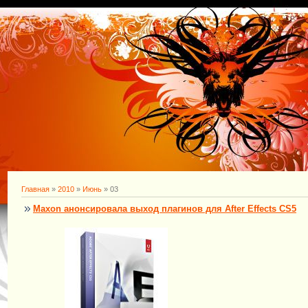
Главная
»
2010
»
Июнь
»
03
Maxon анонсировала выход плагинов для After Effects CS5