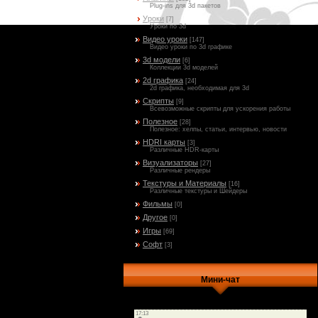
Plug-ins для 3d пакетов
Уроки
[7]
Уроки по 3d
Видео уроки
[147]
Видео уроки по 3d графике
3d модели
[6]
Коллекции 3d моделей
2d графика
[24]
2d графика, необходимая для 3d
Скрипты
[9]
Всевозможные скрипты для ускорения работы
Полезное
[28]
Полезное: хелпы, статьи, интервью, новости
HDRI карты
[3]
Различные HDR-карты
Визуализаторы
[27]
Различные рендеры
Текстуры и Материалы
[16]
Различные текстуры и Шейдеры
Фильмы
[0]
Другое
[0]
Игры
[69]
Софт
[3]
Мини-чат