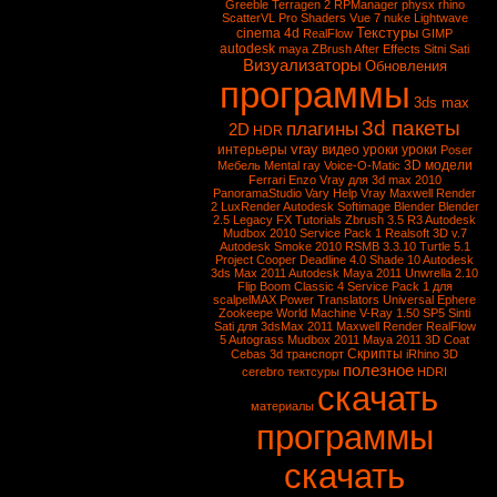
Greeble
Terragen 2
RPManager
physx
rhino
ScatterVL Pro
Shaders
Vue 7
nuke
Lightwave
Текстуры
cinema 4d
RealFlow
GIMP
autodesk
maya
ZBrush
After Effects
Sitni Sati
Визуализаторы
Обновления
программы
3ds max
3d пакеты
плагины
2D
HDR
vray
интерьеры
видео уроки
уроки
Poser
3D модели
Мебель
Mental ray
Voice-O-Matic
Ferrari Enzo
Vray для 3d max 2010
PanoramaStudio
Vary
Help Vray
Maxwell Render
2
LuxRender
Autodesk Softimage
Blender
Blender
2.5
Legacy FX Tutorials
Zbrush 3.5 R3
Autodesk
Mudbox 2010 Service Pack 1
Realsoft 3D v.7
Autodesk Smoke 2010
RSMB 3.3.10
Turtle 5.1
Project Cooper
Deadline 4.0
Shade 10
Autodesk
3ds Max 2011
Autodesk Maya 2011
Unwrella 2.10
Flip Boom Classic 4
Service Pack 1 для
scalpelMAX
Power Translators Universal
Ephere
Zookeepe
World Machine
V-Ray 1.50 SP5
Sinti
Sati для 3dsMax 2011
Maxwell Render
RealFlow
5
Autograss
Mudbox 2011
Maya 2011
3D Coat
Скрипты
Cebas
3d транспорт
iRhino 3D
полезное
cerebro
тектсуры
HDRI
скачать
материалы
программы
скачать