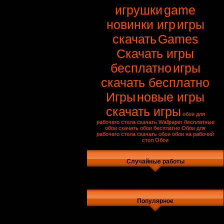
игрушки
game
новинки игр
игры
скачать
Games
Скачать игры
бесплатно
игры
скачать бесплатно
Игры
новые игры
скачать игры
обои для
рабочего стола скачать
Wallpaper
бесплатные
обои
скачать обои бесплатно
Обои для
рабочего стола
скачать обои
обои на рабочий
стол
Обои
Случайные работы
Популярное