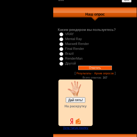
Наш опрос
Каким рендером вы пользуетесь?
VRAY
Mental Ray
Maxwell Render
Final Render
Brazil
RenderMan
Другой
[
·
]
Результаты
Архив опросов
Всего ответов:
167
На раскрутку