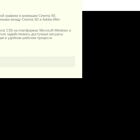
ной графики и анимации Cinema 4D,
нными между Cinema 4D и Adobe After
ects CS5 на платформах Microsoft Windows и
стью задействовать доступные ресурсы
ции в удобном рабочем процессе