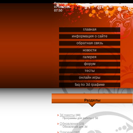
Пятница
07.08.2026
07:50
главная
информация о сайте
обратная связь
новости
галерея
форум
тесты
онлайн игры
faq по 3d графике
Разделы
3d пакеты
[88]
Программы для работы с 3d
Обновления
[23]
Обновления для 3d
Плагины
[182]