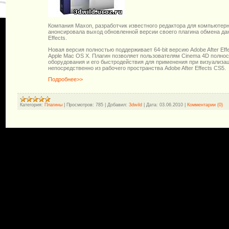
Компания Maxon, разработчик известного редактора для компьютер
анонсировала выход обновленной версии своего плагина обмена да
Effects.
Новая версия полностью поддерживает 64-bit версию Adobe After Eff
Apple Mac OS X. Плагин позволяет пользователям Cinema 4D полно
оборудования и его быстродействия для применения при визуализа
непосредственно из рабочего пространства Adobe After Effects CS5.
Подробнее>>
Категория:
Плагины
|
Просмотров:
785
|
Добавил:
3dwild
|
Дата:
03.06.2010
|
Комментарии (0)