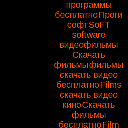
программы
бесплатно
Проги
софт
SoFT
software
видеофильмы
Скачать
фильмы
фильмы
скачать видео
бесплатно
Films
скачать видео
кино
Скачать
фильмы
бесплатно
Film