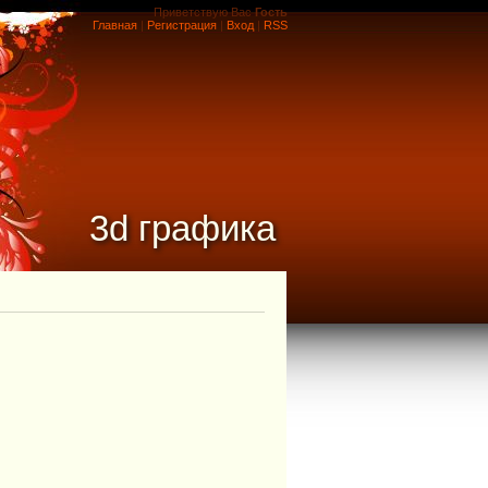
Приветствую Вас
Гость
Главная
|
Регистрация
|
Вход
|
RSS
3d графика