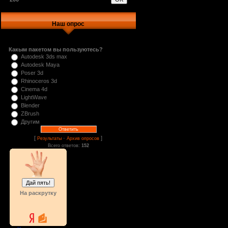
Наш опрос
Какым пакетом вы пользуютесь?
Autodesk 3ds max
Autodesk Maya
Poser 3d
Rhinoceros 3d
Cinema 4d
LightWave
Blender
ZBrush
Другим
[
·
]
Результаты
Архив опросов
Всего ответов:
152
На раскрутку