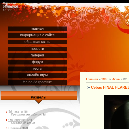
Пятница
07.08.2026
16:21
главная
информация о сайте
обратная связь
новости
галерея
форум
тесты
онлайн игры
Главная
»
2010
»
Июнь
»
02
faq по 3d графике
Cebas FINAL FLARES
Разделы
3d пакеты
[88]
Программы для работы с 3d
Обновления
[23]
Обновления для 3d
Плагины
[182]