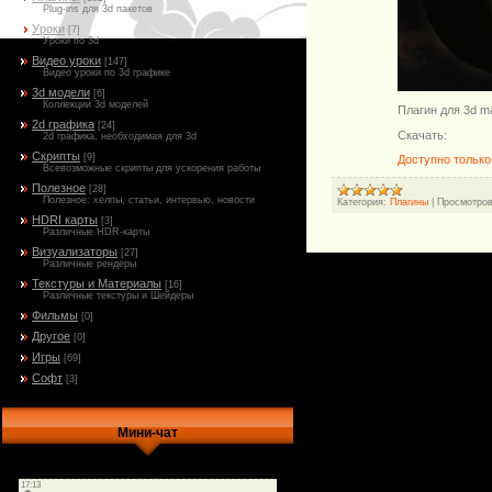
Plug-ins для 3d пакетов
Уроки
[7]
Уроки по 3d
Видео уроки
[147]
Видео уроки по 3d графике
3d модели
[6]
Коллекции 3d моделей
Плагин для 3d m
2d графика
[24]
Скачать:
2d графика, необходимая для 3d
Скрипты
[9]
Доступно только
Всевозможные скрипты для ускорения работы
Полезное
[28]
Полезное: хелпы, статьи, интервью, новости
Категория:
Плагины
|
Просмотров
HDRI карты
[3]
Различные HDR-карты
Визуализаторы
[27]
Различные рендеры
Текстуры и Материалы
[16]
Различные текстуры и Шейдеры
Фильмы
[0]
Другое
[0]
Игры
[69]
Софт
[3]
Мини-чат