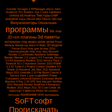
Greeble
Terragen 2
RPManager
physx
rhino
ScatterVL Pro
Shaders
Vue 7
nuke
Lightwave
Текстуры
cinema 4d
RealFlow
GIMP
autodesk
maya
ZBrush
After Effects
Sitni Sati
Визуализаторы
Обновления
программы
3ds max
3d пакеты
плагины
2D
HDR
vray
интерьеры
видео уроки
уроки
Poser
3D модели
Мебель
Mental ray
Voice-O-Matic
Ferrari Enzo
Vray для 3d max 2010
PanoramaStudio
Help Vray
Vary
Maxwell
Render 2
LuxRender
Autodesk Softimage
Blender
Blender 2.5
Legacy FX Tutorials
Zbrush
3.5 R3
Autodesk Mudbox 2010 Service Pack 1
Realsoft 3D v.7
Autodesk Smoke 2010
RSMB
3.3.10
Turtle 5.1
Project Cooper
Deadline 4.0
Shade 10
Autodesk 3ds Max 2011
Autodesk
Maya 2011
Unwrella 2.10
Flip Boom Classic 4
Service Pack 1 для scalpelMAX
Power
Translators Universal
Ephere Zookeepe
World
Machine
V-Ray 1.50 SP5
Sinti Sati для 3dsMax
2011
Maxwell Render
RealFlow 5
Autograss
Mudbox 2011
Maya 2011
3D Coat
Cebas
3d
Скрипты
транспорт
iRhino 3D
cerebro
полезное
тектсуры
HDRI
материалы
SoFT
софт
Проги
скачать