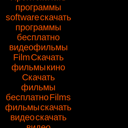
программы
software
скачать
программы
бесплатно
видеофильмы
Film
Скачать
фильмы
кино
Скачать
фильмы
бесплатно
Films
фильмы
скачать
видео
скачать
видео