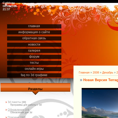
Суббота
08.08.2026
21:37
главная
информация о сайте
обратная связь
новости
галерея
форум
тесты
онлайн игры
Главная
»
2008
»
Декабрь
»
2
faq по 3d графике
Новая Версия Terrage
Разделы
3d пакеты
[88]
Программы для работы с 3d
Обновления
[23]
Обновления для 3d
Плагины
[182]