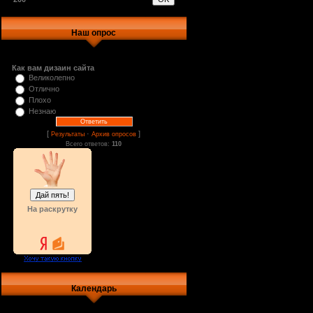
Наш опрос
Как вам дизаин сайта
Великолепно
Отлично
Плохо
Незнаю
[
·
]
Результаты
Архив опросов
Всего ответов:
110
На раскрутку
Календарь