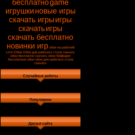
бесплатно
game
игрушки
новые игры
скачать игры
игры
скачать
игры
скачать бесплатно
новинки игр
обои на рабочий
стол
Обои
Обои для рабочего стола
скачать
обои бесплатно
скачать обои
Wallpaper
бесплатные обои
обои для рабочего стола
скачать
Случайные работы
Популярное
Друзья сайта