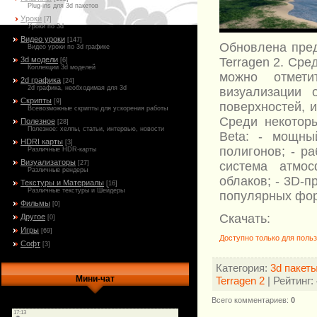
Plug-ins для 3d пакетов
Уроки
[7]
Уроки по 3d
Видео уроки
[147]
Обновлена пред
Видео уроки по 3d графике
Terragen 2. Ср
3d модели
[6]
Коллекции 3d моделей
можно отмети
2d графика
[24]
2d графика, необходимая для 3d
визуализации 
Скрипты
[9]
поверхностей, 
Всевозможные скрипты для ускорения работы
Среди некоторы
Полезное
[28]
Полезное: хелпы, статьи, интервью, новости
Beta: - мощны
HDRI карты
[3]
полигонов; - р
Различные HDR-карты
Визуализаторы
система атмо
[27]
Различные рендеры
облаков; - 3D-
Текстуры и Материалы
[16]
Различные текстуры и Шейдеры
популярных фор
Фильмы
[0]
Скачать:
Другое
[0]
Игры
[69]
Доступно только для поль
Софт
[3]
Категория
:
3d пакет
Мини-чат
Terragen 2
|
Рейтинг
:
Всего комментариев
:
0