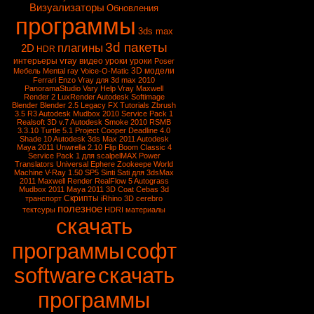
Визуализаторы
Обновления
программы
3ds max
3d пакеты
плагины
2D
HDR
vray
интерьеры
видео уроки
уроки
Poser
3D модели
Мебель
Mental ray
Voice-O-Matic
Ferrari Enzo
Vray для 3d max 2010
PanoramaStudio
Vary
Help Vray
Maxwell
Render 2
LuxRender
Autodesk Softimage
Blender
Blender 2.5
Legacy FX Tutorials
Zbrush
3.5 R3
Autodesk Mudbox 2010 Service Pack 1
Realsoft 3D v.7
Autodesk Smoke 2010
RSMB
3.3.10
Turtle 5.1
Project Cooper
Deadline 4.0
Shade 10
Autodesk 3ds Max 2011
Autodesk
Maya 2011
Unwrella 2.10
Flip Boom Classic 4
Service Pack 1 для scalpelMAX
Power
Translators Universal
Ephere Zookeepe
World
Machine
V-Ray 1.50 SP5
Sinti Sati для 3dsMax
2011
Maxwell Render
RealFlow 5
Autograss
Mudbox 2011
Maya 2011
3D Coat
Cebas
3d
Скрипты
транспорт
iRhino 3D
cerebro
полезное
тектсуры
HDRI
материалы
скачать
программы
софт
software
скачать
программы