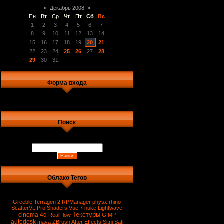
«
Декабрь 2008
»
Пн
Вт
Ср
Чт
Пт
Сб
Вс
1
2
3
4
5
6
7
8
9
10
11
12
13
14
15
16
17
18
19
20
21
22
23
24
25
26
27
28
29
30
31
Форма входа
Поиск
Облако Тегов
Greeble
Terragen 2
RPManager
physx
rhino
ScatterVL Pro
Shaders
Vue 7
nuke
Lightwave
Текстуры
cinema 4d
RealFlow
GIMP
autodesk
maya
ZBrush
After Effects
Sitni Sati