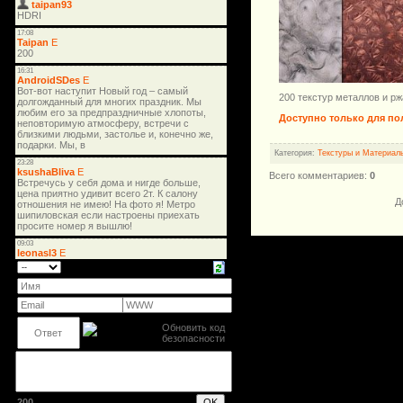
200 текстур металлов и р
Доступно только для по
Категория
:
Текстуры и Материал
Всего комментариев
:
0
Д
200