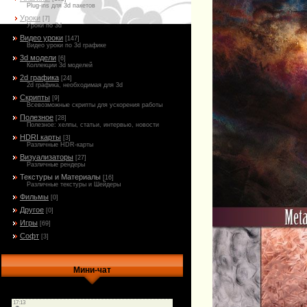
Plug-ins для 3d пакетов
Уроки
[7]
Уроки по 3d
Видео уроки
[147]
Видео уроки по 3d графике
3d модели
[6]
Коллекции 3d моделей
2d графика
[24]
2d графика, необходимая для 3d
Скрипты
[9]
Всевозможные скрипты для ускорения работы
Полезное
[28]
Полезное: хелпы, статьи, интервью, новости
HDRI карты
[3]
Различные HDR-карты
Визуализаторы
[27]
Различные рендеры
Текстуры и Материалы
[16]
Различные текстуры и Шейдеры
Фильмы
[0]
Другое
[0]
Игры
[69]
Софт
[3]
Мини-чат