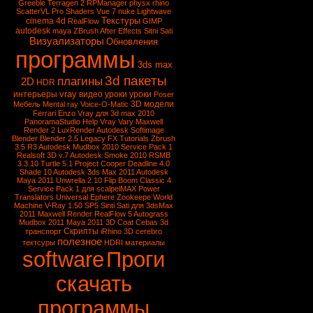
Greeble
Terragen 2
RPManager
physx
rhino
ScatterVL Pro
Shaders
Vue 7
nuke
Lightwave
Текстуры
cinema 4d
RealFlow
GIMP
autodesk
maya
ZBrush
After Effects
Sitni Sati
Визуализаторы
Обновления
программы
3ds max
3d пакеты
плагины
2D
HDR
vray
интерьеры
видео уроки
уроки
Poser
3D модели
Мебель
Mental ray
Voice-O-Matic
Ferrari Enzo
Vray для 3d max 2010
PanoramaStudio
Help Vray
Vary
Maxwell
Render 2
LuxRender
Autodesk Softimage
Blender
Blender 2.5
Legacy FX Tutorials
Zbrush
3.5 R3
Autodesk Mudbox 2010 Service Pack 1
Realsoft 3D v.7
Autodesk Smoke 2010
RSMB
3.3.10
Turtle 5.1
Project Cooper
Deadline 4.0
Shade 10
Autodesk 3ds Max 2011
Autodesk
Maya 2011
Unwrella 2.10
Flip Boom Classic 4
Service Pack 1 для scalpelMAX
Power
Translators Universal
Ephere Zookeepe
World
Machine
V-Ray 1.50 SP5
Sinti Sati для 3dsMax
2011
Maxwell Render
RealFlow 5
Autograss
Mudbox 2011
Maya 2011
3D Coat
Cebas
3d
Скрипты
транспорт
iRhino 3D
cerebro
полезное
тектсуры
HDRI
материалы
software
Проги
скачать
программы