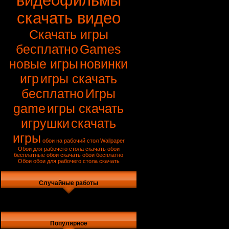
видеофильмы
скачать видео
Скачать игры
бесплатно
Games
новые игры
новинки
игр
игры скачать
бесплатно
Игры
game
игры скачать
игрушки
скачать
игры
обои на рабочий стол
Wallpaper
Обои для рабочего стола
скачать обои
бесплатные обои
скачать обои бесплатно
Обои
обои для рабочего стола скачать
Случайные работы
Популярное