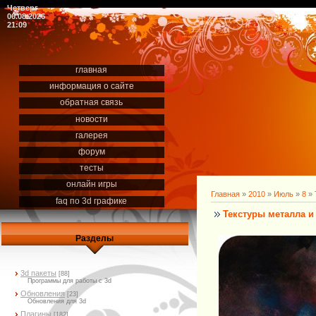
Четверг
06.08.2026
21:09
главная
информация о сайте
обратная связь
новости
галерея
форум
тесты
онлайн игры
Главная
»
2010
»
Июль
»
8
» 
faq по 3d графике
Текстуры металла 
Разделы
3d пакеты
[88]
Программы для работы с 3d
Обновления
[23]
Обновления для 3d
Плагины
[182]