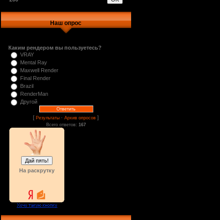
Наш опрос
Каким рендером вы пользуетесь?
VRAY
Mental Ray
Maxwell Render
Final Render
Brazil
RenderMan
Другой
[
·
]
Результаты
Архив опросов
Всего ответов:
167
На раскрутку