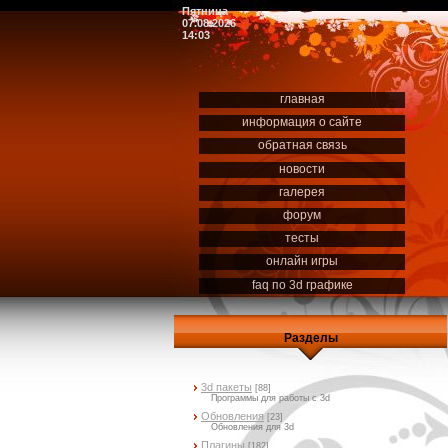
Пятница
07.08.2026
14:03
главная
информация о сайте
обратная связь
новости
галерея
форум
тесты
онлайн игры
faq по 3d графике
Разделы
3d пакеты
[88]
Программы для работы с 3d
Обновления
[23]
Обновления для 3d
Плагины
[182]