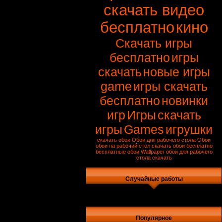
скачать видео
бесплатно
кино
Скачать игры
бесплатно
игры
скачать
новые игры
game
игры скачать
бесплатно
новинки
игр
Игры
скачать
игры
Games
игрушки
скачать обои
Обои для рабочего стола
Обои
обои на рабочий стол
скачать обои бесплатно
бесплатные обои
Wallpaper
обои для рабочего
стола скачать
Случайные работы
Популярное