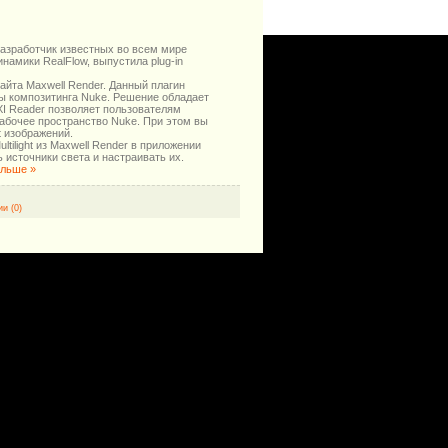
 разработчик известных во всем мире
намики RealFlow, выпустила plug-in
 сайта Maxwell Render. Данный плагин
ы композитинга Nuke. Решение обладает
MXI Reader позволяет пользователям
рабочее пространство Nuke. При этом вы
t изображений.
ltilight из Maxwell Render в приложении
 источники света и настраивать их.
альше »
и (0)