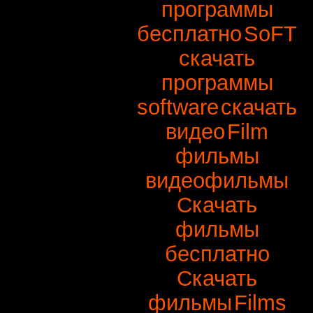
программы
бесплатно
SoFT
скачать
программы
software
скачать
видео
Film
фильмы
видеофильмы
Скачать
фильмы
бесплатно
Скачать
фильмы
Films