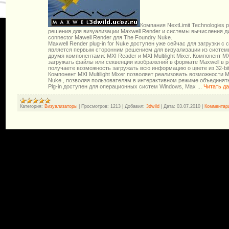
Компания NextLimit Technologies
решения для визуализации Maxwell Render и системы вычисления ди
connector Mawell Render для The Foundry Nuke.
Maxwell Render plug-in for Nuke доступен уже сейчас для загрузки с
является первым сторонним решением для визуализации из систем
двумя компонентами: MXI Reader и MXI Multilight Mixer. Компонент 
загружать файлы или секвенции изображений в формате Maxwell в 
получаете возможность загружать всю информацию о цвете из 32-bi
Компонент MXI Multilight Mixer позволяет реализовать возможности Mu
Nuke., позволяя пользователям в интерактивном режиме объединять
Plg-in доступен для операционных систем Windows, Max
...
Читать д
Категория:
Визуализаторы
|
Просмотров:
1213
|
Добавил:
3dwild
|
Дата:
03.07.2010
|
Комментари