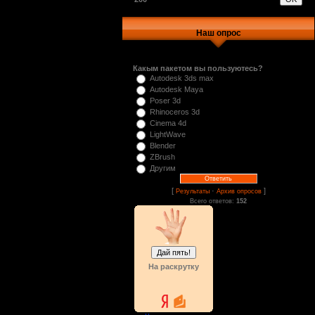
Наш опрос
Какым пакетом вы пользуютесь?
Autodesk 3ds max
Autodesk Maya
Poser 3d
Rhinoceros 3d
Cinema 4d
LightWave
Blender
ZBrush
Другим
[
·
]
Результаты
Архив опросов
Всего ответов:
152
На раскрутку