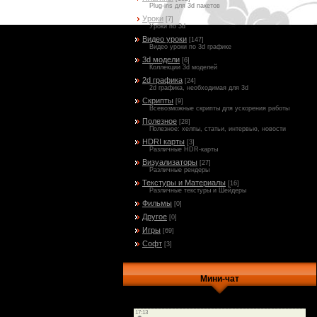
Plug-ins для 3d пакетов
Уроки
[7]
Уроки по 3d
Видео уроки
[147]
Видео уроки по 3d графике
3d модели
[6]
Коллекции 3d моделей
2d графика
[24]
2d графика, необходимая для 3d
Скрипты
[9]
Всевозможные скрипты для ускорения работы
Полезное
[28]
Полезное: хелпы, статьи, интервью, новости
HDRI карты
[3]
Различные HDR-карты
Визуализаторы
[27]
Различные рендеры
Текстуры и Материалы
[16]
Различные текстуры и Шейдеры
Фильмы
[0]
Другое
[0]
Игры
[69]
Софт
[3]
Мини-чат