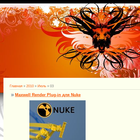
Главная
»
2010
»
Июль
»
03
Maxwell Render Plug-in для Nuke