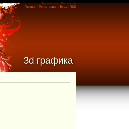
Приветствую Вас
Гость
Главная
|
Регистрация
|
Вход
|
RSS
3d графика