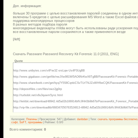
Доп. информация:
больше 30 программ с целью восстановления паролей соединены в одном ин
включены 5 кредитов с целью расшифрования MS Word а также Excel файлов (
поддержка многоядерных процессоров
8 разных методов подбора пароля
многоядерные видеокарты nVidia могут быть использованы ради ускорения под
все восстановленные пароли сохраняются а также применяются везде
[/left]
Скачать Passware Password Recovery Kit Forensic 11.0 [2011, ENG]
Quote
http://www.unibytes.com/x4Fiw3Z-srsLqw-Us4P3UgBB
http://www.gigabase.com/getfile/nwJXw981Wl5AO6NrKwX6TgBB/PasswareKit-Forensic-Portable.
http://www.share4web.com/get/byq7Y5S8CqnkiCSvTUrTNJZoWHfbeCQK/PasswareKit-Forensic-P
http://depositfiles.com/files/owz2jg0rp
http://turbobit.net/x8u3quwm5ynz.html
http://letitbit.net/download/48942.4d5a02b166914bffc9f443b9b67b/PasswareKit_Forensic_Portable
http://vip-file.com/downloadlib/668347050763524813-48942.4d5a02b166914bffc9f443b9b67b/Pass
Категория
:
Плагины
|
Просмотров
: 547 |
Добавил
:
danbdan
|
Теги
:
скачать программы бесплатно
софт
,
SoFT
,
программы
|
Рейтинг
:
0.0
/
0
Всего комментариев
:
0