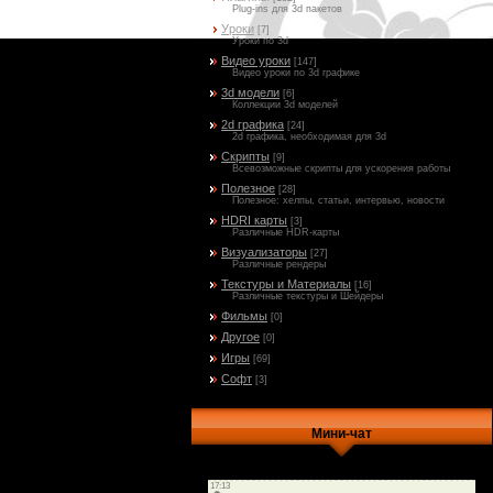
Plug-ins для 3d пакетов
Уроки
[7]
Уроки по 3d
Видео уроки
[147]
Видео уроки по 3d графике
3d модели
[6]
Коллекции 3d моделей
2d графика
[24]
2d графика, необходимая для 3d
Скрипты
[9]
Всевозможные скрипты для ускорения работы
Полезное
[28]
Полезное: хелпы, статьи, интервью, новости
HDRI карты
[3]
Различные HDR-карты
Визуализаторы
[27]
Различные рендеры
Текстуры и Материалы
[16]
Различные текстуры и Шейдеры
Фильмы
[0]
Другое
[0]
Игры
[69]
Софт
[3]
Мини-чат