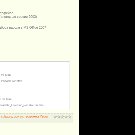
терфейсе
впредь до версии 2003)
бора пароля в MS Office 2007
rar.html
ortable.rar.html
.rar.html
wareKit_Forensic_Portable.rar.html
,
software
,
скачать программы
,
Проги
,