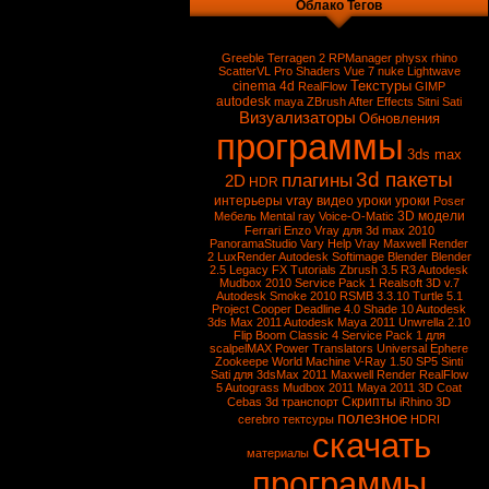
Облако Тегов
Greeble
Terragen 2
RPManager
physx
rhino
ScatterVL Pro
Shaders
Vue 7
nuke
Lightwave
Текстуры
cinema 4d
RealFlow
GIMP
autodesk
maya
ZBrush
After Effects
Sitni Sati
Визуализаторы
Обновления
программы
3ds max
3d пакеты
плагины
2D
HDR
vray
интерьеры
видео уроки
уроки
Poser
3D модели
Мебель
Mental ray
Voice-O-Matic
Ferrari Enzo
Vray для 3d max 2010
PanoramaStudio
Vary
Help Vray
Maxwell Render
2
LuxRender
Autodesk Softimage
Blender
Blender
2.5
Legacy FX Tutorials
Zbrush 3.5 R3
Autodesk
Mudbox 2010 Service Pack 1
Realsoft 3D v.7
Autodesk Smoke 2010
RSMB 3.3.10
Turtle 5.1
Project Cooper
Deadline 4.0
Shade 10
Autodesk
3ds Max 2011
Autodesk Maya 2011
Unwrella 2.10
Flip Boom Classic 4
Service Pack 1 для
scalpelMAX
Power Translators Universal
Ephere
Zookeepe
World Machine
V-Ray 1.50 SP5
Sinti
Sati для 3dsMax 2011
Maxwell Render
RealFlow
5
Autograss
Mudbox 2011
Maya 2011
3D Coat
Скрипты
Cebas
3d транспорт
iRhino 3D
полезное
cerebro
тектсуры
HDRI
скачать
материалы
программы