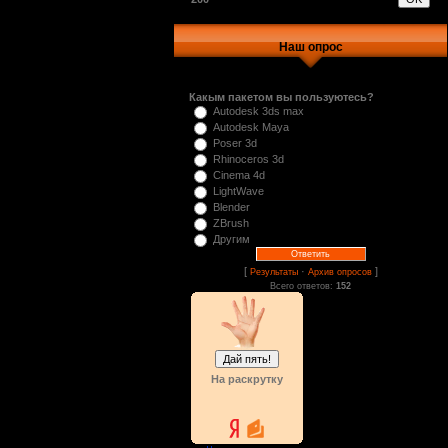
Наш опрос
Какым пакетом вы пользуютесь?
Autodesk 3ds max
Autodesk Maya
Poser 3d
Rhinoceros 3d
Cinema 4d
LightWave
Blender
ZBrush
Другим
[
·
]
Результаты
Архив опросов
Всего ответов:
152
На раскрутку