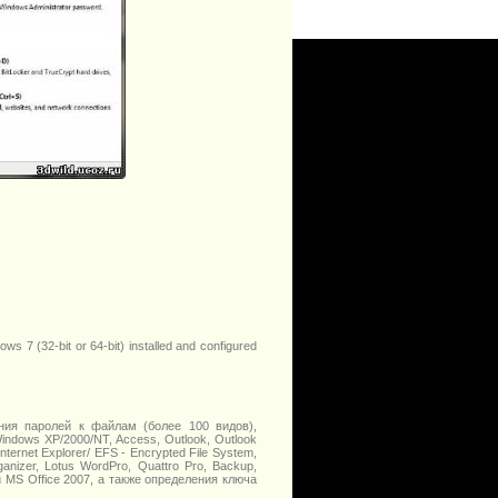
 7 (32-bit or 64-bit) installed and configured
ния паролей к файлам (более 100 видов),
ndows XP/2000/NT, Access, Outlook, Outlook
ternet Explorer/ EFS - Encrypted File System,
ganizer, Lotus WordPro, Quattro Pro, Backup,
 и MS Office 2007, а также определения ключа