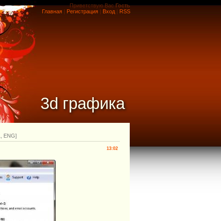
Приветствую Вас
Гость
Главная
|
Регистрация
|
Вход
|
RSS
3d графика
1, ENG]
13:02