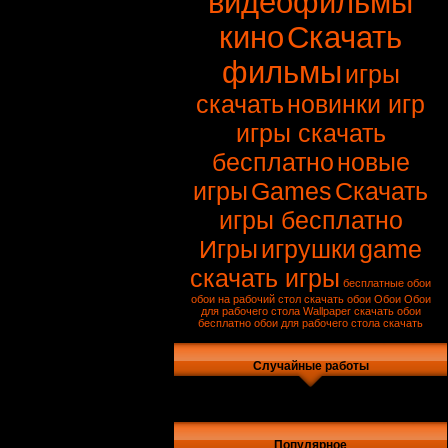
видеофильмы
кино
Скачать
фильмы
игры
скачать
новинки игр
игры скачать
бесплатно
новые
игры
Games
Скачать
игры бесплатно
Игры
игрушки
game
скачать игры
бесплатные обои
обои на рабочий стол
скачать обои
Обои
Обои
для рабочего стола
Wallpaper
скачать обои
бесплатно
обои для рабочего стола скачать
Случайные работы
Популярное