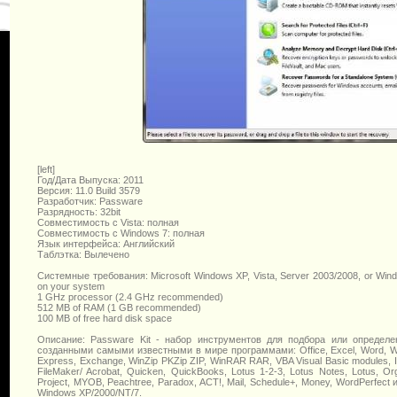
[left]
Год/Дата Выпуска: 2011
Версия: 11.0 Build 3579
Разработчик: Passware
Разрядность: 32bit
Совместимость с Vista: полная
Совместимость с Windows 7: полная
Язык интерфейса: Английский
Таблэтка: Вылечено
Системные требования: Microsoft Windows XP, Vista, Server 2003/2008, or Windows
on your system
1 GHz processor (2.4 GHz recommended)
512 MB of RAM (1 GB recommended)
100 MB of free hard disk space
Описание: Passware Kit - набор инструментов для подбора или определе
созданными самыми известными в мире программами: Office, Excel, Word, Wi
Express, Exchange, WinZip PKZip ZIP, WinRAR RAR, VBA Visual Basic modules, In
FileMaker/ Acrobat, Quicken, QuickBooks, Lotus 1-2-3, Lotus Notes, Lotus, Or
Project, MYOB, Peachtree, Paradox, ACT!, Mail, Schedule+, Money, WordPerfect
Windows XP/2000/NT/7.