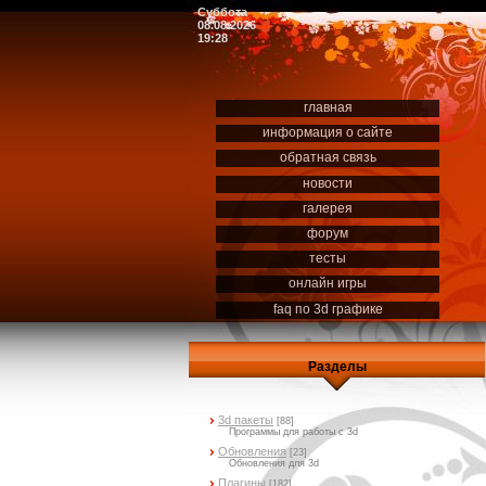
Суббота
08.08.2026
19:28
главная
информация о сайте
обратная связь
новости
галерея
форум
тесты
онлайн игры
faq по 3d графике
Разделы
3d пакеты
[88]
Программы для работы с 3d
Обновления
[23]
Обновления для 3d
Плагины
[182]