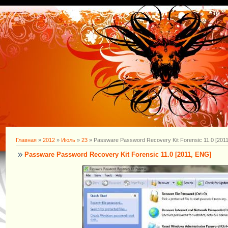
Главная
»
2012
»
Июль
»
23
» Passware Password Recovery Kit Forensic 11.0 [201
Passware Password Recovery Kit Forensic 11.0 [2011, ENG]