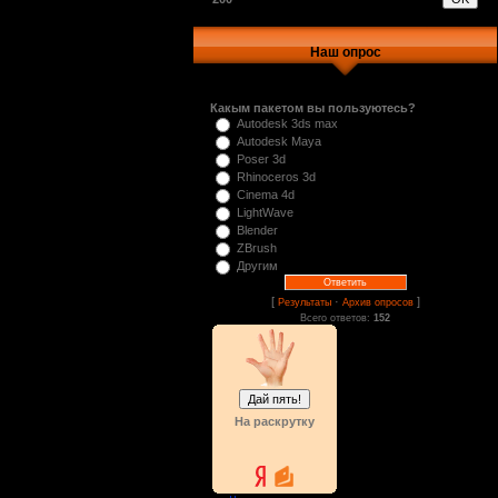
Наш опрос
Какым пакетом вы пользуютесь?
Autodesk 3ds max
Autodesk Maya
Poser 3d
Rhinoceros 3d
Cinema 4d
LightWave
Blender
ZBrush
Другим
[
·
]
Результаты
Архив опросов
Всего ответов:
152
На раскрутку