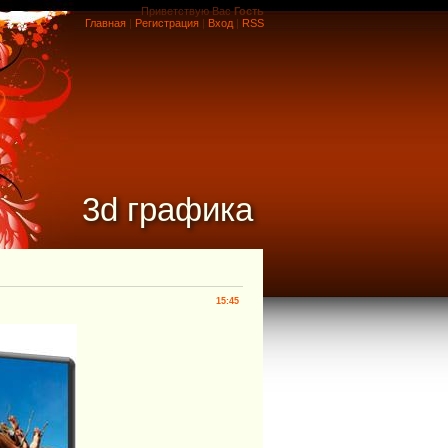
Приветствую Вас
Гость
Главная
|
Регистрация
|
Вход
|
RSS
3d графика
15:45