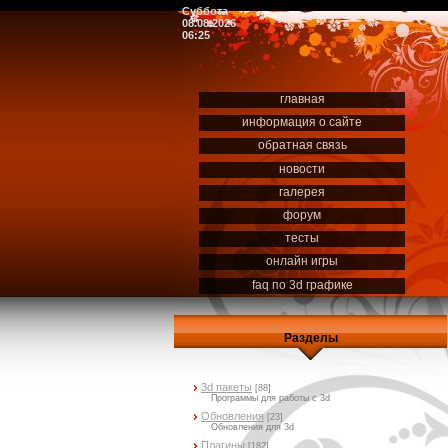
Суббота
08.08.2026
06:25
главная
информация о сайте
обратная связь
новости
галерея
форум
тесты
онлайн игры
faq по 3d графике
Разделы
3d пакеты
[88]
Программы для работы с 3d
Обновления
[23]
Обновления для 3d
Плагины
[182]