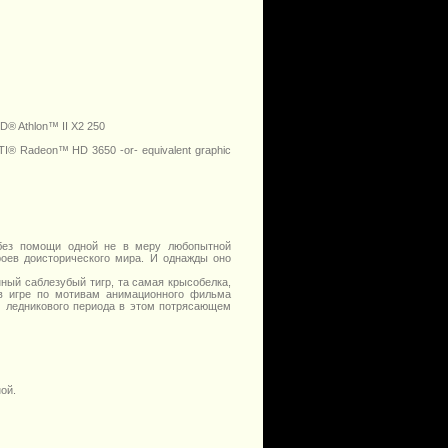
® Athlon™ II X2 250
® Radeon™ HD 3650 -or- equivalent graphic
 без помощи одной не в меру любопытной
оев доисторического мира. И однажды оно
ный саблезубый тигр, та самая крысобелка,
в игре по мотивам анимационного фильма
м ледникового периода в этом потрясающем
ой.