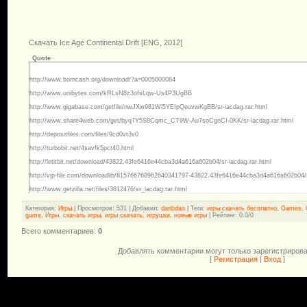
Скачать Ice Age Continental Drift [ENG, 2012]
Quote
http://www.borncash.org/download/?a=0005000084
http://www.unibytes.com/kRLsN8z3ofsLqw-Us4P3UgBB
http://www.gigabase.com/getfile/nwJXw981Wl5YEIpQeuvwKgBB/sr-iacdag.rar.html
http://www.share4web.com/get/byq7Y5S8Cqmc_CT9W-Au7soCgnCI-0KK/sr-iacdag.rar.html
http://depositfiles.com/files/9cd0vt3v0
http://turbobit.net/4savfk5pct40.html
http://letitbit.net/download/43822.43fe6416e44cba3d4a616a602b04/sr-iacdag.rar.html
http://vip-file.com/downloadlib/815766768962640341797-43822.43fe6416e44cba3d4a616a602b04/s
http://www.getzilla.net/files/3812476/sr_iacdag.rar.html
Категория
:
Игры
|
Просмотров
: 531 |
Добавил
:
danbdan
|
Теги
:
игры скачать бесплатно
,
Games
,
game
,
Игры
,
скачать игры
,
игры скачать
,
игрушки
,
новые игры
|
Рейтинг
:
0.0
/
0
Всего комментариев
:
0
Добавлять комментарии могут только зарегистриров
[
Регистрация
|
Вход
]