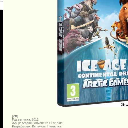
[left]
Год выпуска: 2012
Жанр: Arcade / Adventure / For Kids
Разработчик: Behaviour Interactive