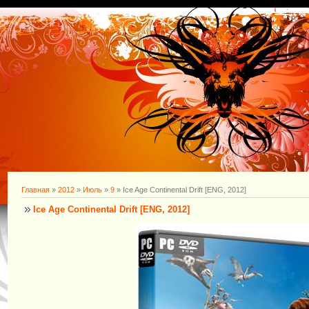
Главная
»
2012
»
Июль
»
9
» Ice Age Continental Drift [ENG, 2012]
Ice Age Continental Drift [ENG, 2012]