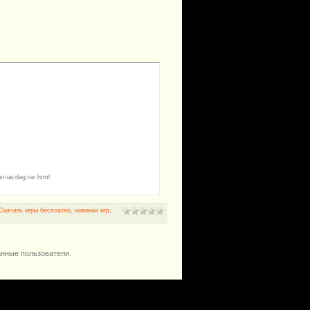
r-iacdag.rar.html
Скачать игры бесплатно
,
новинки игр
,
анные пользователи.