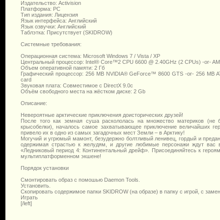
Издательство: Activision
Платформа: PC
Тип издания: Лицензия
Язык интерфейса: Английский
Язык озвучки: Английский
Таблэтка: Присутствует (SKIDROW)
Системные требования:
Операционная система: Microsoft Windows 7 / Vista / XP
Центральный процессор: Intel® Core™2 CPU 6600 @ 2.40GHz (2 CPUs) -or- AMD
Объем оперативной памяти: 2 Гб
Графический процессор: 256 MB NVIDIA® GeForce™ 8600 GTS -or- 256 MB ATI
card
Звуковая плата: Совместимое с DirectX 9.0с
Объём свободного места на жёстком диске: 2 Gb
Описание:
Невероятные арктические приключения доисторических друзей!
После того как земная суша раскололась на множество материков (не
крысобелки), началось самое захватывающее приключение величайших гер
привело их в одно из самых загадочных мест Земли – в Арктику!
Могучий и угрюмый мамонт, безудержно болтливый ленивец, гордый и предан
одержимая страстью к желудям, и другие любимые персонажи ждут вас 
«Ледниковый период 4: Континентальный дрейф». Присоединяйтесь к героя
мультиплатформенном экшене!
Порядок установки
Смонтировать образ с помошью Daemon Tools.
Установить.
Скопировать содержимое папки SKIDROW (на образе) в папку с игрой, с замен
Играть
[/left]