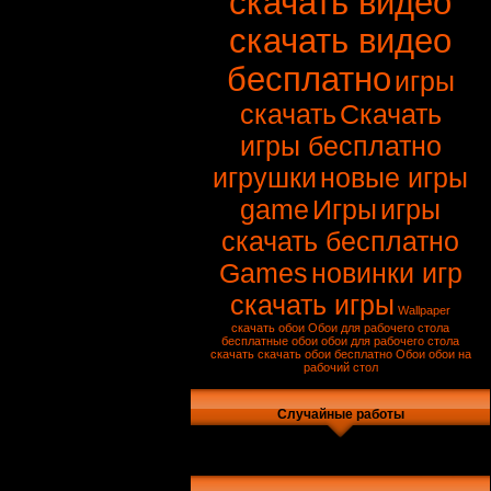
скачать видео
скачать видео
бесплатно
игры
скачать
Скачать
игры бесплатно
игрушки
новые игры
game
Игры
игры
скачать бесплатно
Games
новинки игр
скачать игры
Wallpaper
скачать обои
Обои для рабочего стола
бесплатные обои
обои для рабочего стола
скачать
скачать обои бесплатно
Обои
обои на
рабочий стол
Случайные работы