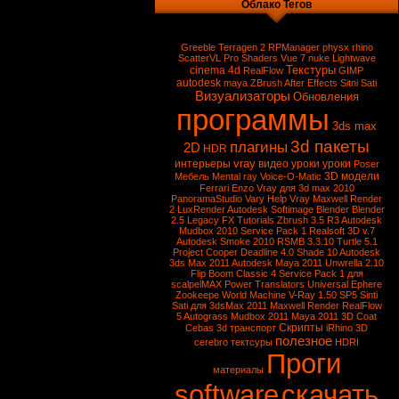
Облако Тегов
Greeble
Terragen 2
RPManager
physx
rhino
ScatterVL Pro
Shaders
Vue 7
nuke
Lightwave
Текстуры
cinema 4d
RealFlow
GIMP
autodesk
maya
ZBrush
After Effects
Sitni Sati
Визуализаторы
Обновления
программы
3ds max
3d пакеты
плагины
2D
HDR
vray
интерьеры
видео уроки
уроки
Poser
3D модели
Мебель
Mental ray
Voice-O-Matic
Ferrari Enzo
Vray для 3d max 2010
PanoramaStudio
Vary
Help Vray
Maxwell Render
2
LuxRender
Autodesk Softimage
Blender
Blender
2.5
Legacy FX Tutorials
Zbrush 3.5 R3
Autodesk
Mudbox 2010 Service Pack 1
Realsoft 3D v.7
Autodesk Smoke 2010
RSMB 3.3.10
Turtle 5.1
Project Cooper
Deadline 4.0
Shade 10
Autodesk
3ds Max 2011
Autodesk Maya 2011
Unwrella 2.10
Flip Boom Classic 4
Service Pack 1 для
scalpelMAX
Power Translators Universal
Ephere
Zookeepe
World Machine
V-Ray 1.50 SP5
Sinti
Sati для 3dsMax 2011
Maxwell Render
RealFlow
5
Autograss
Mudbox 2011
Maya 2011
3D Coat
Скрипты
Cebas
3d транспорт
iRhino 3D
полезное
cerebro
тектсуры
HDRI
Проги
материалы
software
скачать