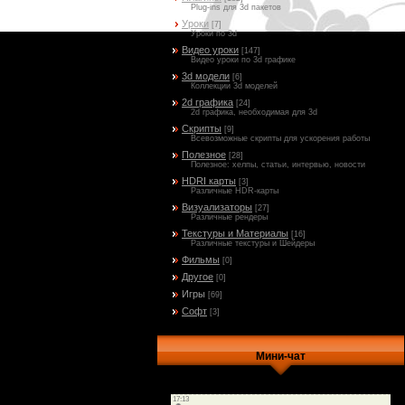
Plug-ins для 3d пакетов
Уроки
[7]
Уроки по 3d
Видео уроки
[147]
Видео уроки по 3d графике
3d модели
[6]
Коллекции 3d моделей
2d графика
[24]
2d графика, необходимая для 3d
Скрипты
[9]
Всевозможные скрипты для ускорения работы
Полезное
[28]
Полезное: хелпы, статьи, интервью, новости
HDRI карты
[3]
Различные HDR-карты
Визуализаторы
[27]
Различные рендеры
Текстуры и Материалы
[16]
Различные текстуры и Шейдеры
Фильмы
[0]
Другое
[0]
Игры
[69]
Софт
[3]
Мини-чат