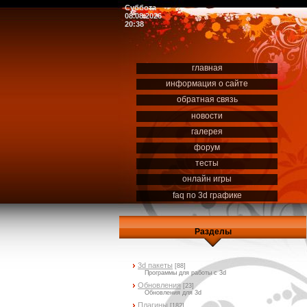
Суббота
08.08.2026
20:38
главная
информация о сайте
обратная связь
новости
галерея
форум
тесты
онлайн игры
faq по 3d графике
Разделы
3d пакеты
[88]
Программы для работы с 3d
Обновления
[23]
Обновления для 3d
Плагины
[182]