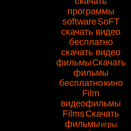
скачать
программы
software
SoFT
скачать видео
бесплатно
скачать видео
фильмы
Скачать
фильмы
бесплатно
кино
Film
видеофильмы
Films
Скачать
фильмы
игры