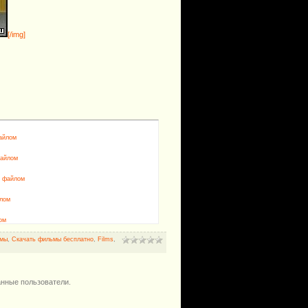
[/img]
файлом
файлом
м файлом
йлом
ом
мы
,
Скачать фильмы бесплатно
,
Films
,
анные пользователи.