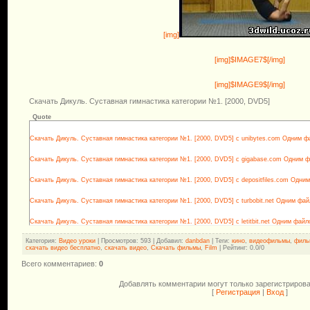
[img]
[img]$IMAGE7$[/img]
[img]$IMAGE9$[/img]
Скачать Дикуль. Суставная гимнастика категории №1. [2000, DVD5]
Quote
Скачать Дикуль. Суставная гимнастика категории №1. [2000, DVD5] с unibytes.com Одним 
Скачать Дикуль. Суставная гимнастика категории №1. [2000, DVD5] с gigabase.com Одним 
Скачать Дикуль. Суставная гимнастика категории №1. [2000, DVD5] с depositfiles.com Одни
Скачать Дикуль. Суставная гимнастика категории №1. [2000, DVD5] с turbobit.net Одним фа
Скачать Дикуль. Суставная гимнастика категории №1. [2000, DVD5] с letitbit.net Одним файл
Категория
:
Видео уроки
|
Просмотров
: 593 |
Добавил
:
danbdan
|
Теги
:
кино
,
видеофильмы
,
филь
скачать видео бесплатно
,
скачать видео
,
Скачать фильмы
,
Film
|
Рейтинг
:
0.0
/
0
Всего комментариев
:
0
Добавлять комментарии могут только зарегистриров
[
Регистрация
|
Вход
]