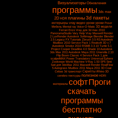
Визуализаторы
Обновления
программы
3ds max
3d пакеты
плагины
2D
HDR
vray
интерьеры
видео уроки
уроки
Poser
3D модели
Мебель
Mental ray
Voice-O-Matic
Ferrari Enzo
Vray для 3d max 2010
PanoramaStudio
Vary
Help Vray
Maxwell Render
2
LuxRender
Autodesk Softimage
Blender
Blender
2.5
Legacy FX Tutorials
Zbrush 3.5 R3
Autodesk
Mudbox 2010 Service Pack 1
Realsoft 3D v.7
Autodesk Smoke 2010
RSMB 3.3.10
Turtle 5.1
Project Cooper
Deadline 4.0
Shade 10
Autodesk
3ds Max 2011
Autodesk Maya 2011
Unwrella 2.10
Flip Boom Classic 4
Service Pack 1 для
scalpelMAX
Power Translators Universal
Ephere
Zookeepe
World Machine
V-Ray 1.50 SP5
Sinti
Sati для 3dsMax 2011
Maxwell Render
RealFlow
5
Autograss
Mudbox 2011
Maya 2011
3D Coat
Скрипты
Cebas
3d транспорт
iRhino 3D
полезное
cerebro
тектсуры
HDRI
софт
Проги
материалы
скачать
программы
бесплатно