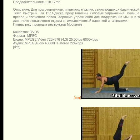
Продолжительность: 1h 17mn
Описание: Для подготовленных и крепких мужчин, занимающихся физической 
Темп быстрый. На DVD-диске представлены силовые упражнения; больш
пресса и плечевого пояса. Хорошие упражнения для поддержания мышц в т
для плече-лопаточного отдела с гимнастической палочкой и гантелями.
Гимнастику проводит инструктор Москалев.
Качество: DVD5
Формат: MPEG
Видео: MPEG2 Video 720x576 (4:3) 25.00fps 6000kbps
Аудио: MPEG Audio 48000Hz stereo 224kbps
[/left]
[img]