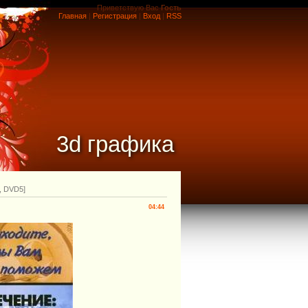
Приветствую Вас
Гость
Главная
|
Регистрация
|
Вход
|
RSS
3d графика
, DVD5]
04:44