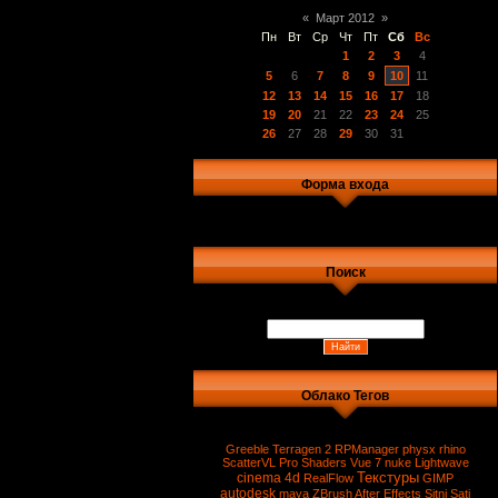
«
Март 2012
»
Пн
Вт
Ср
Чт
Пт
Сб
Вс
1
2
3
4
5
6
7
8
9
10
11
12
13
14
15
16
17
18
19
20
21
22
23
24
25
26
27
28
29
30
31
Форма входа
Поиск
Облако Тегов
Greeble
Terragen 2
RPManager
physx
rhino
ScatterVL Pro
Shaders
Vue 7
nuke
Lightwave
Текстуры
cinema 4d
RealFlow
GIMP
autodesk
maya
ZBrush
After Effects
Sitni Sati