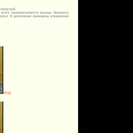
нагрузкой.
е всего прорабатываются мышцы брюшного
онусе. В дополнение приведены упражнения
[/img]