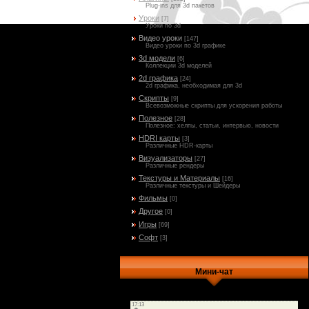
Plug-ins для 3d пакетов
Уроки
[7]
Уроки по 3d
Видео уроки
[147]
Видео уроки по 3d графике
3d модели
[6]
Коллекции 3d моделей
2d графика
[24]
2d графика, необходимая для 3d
Скрипты
[9]
Всевозможные скрипты для ускорения работы
Полезное
[28]
Полезное: хелпы, статьи, интервью, новости
HDRI карты
[3]
Различные HDR-карты
Визуализаторы
[27]
Различные рендеры
Текстуры и Материалы
[16]
Различные текстуры и Шейдеры
Фильмы
[0]
Другое
[0]
Игры
[69]
Софт
[3]
Мини-чат