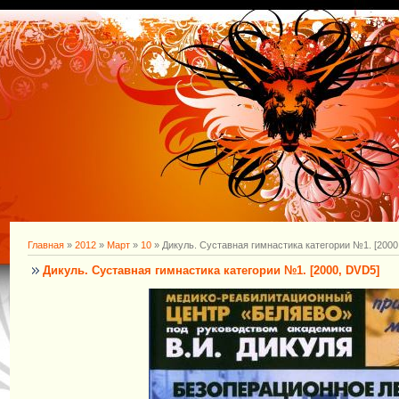
Главная
»
2012
»
Март
»
10
» Дикуль. Суставная гимнастика категории №1. [2000
Дикуль. Суставная гимнастика категории №1. [2000, DVD5]