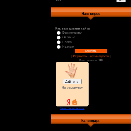
Наш опрос
Как вам дизаин сайта
Великолепно
Отлично
Плохо
Незнаю
[
·
]
Результаты
Архив опросов
Всего ответов:
110
На раскрутку
Календарь