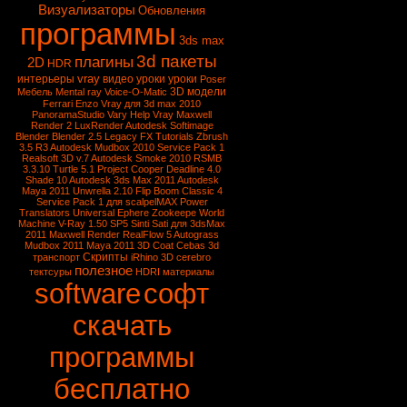
Визуализаторы
Обновления
программы
3ds max
3d пакеты
плагины
2D
HDR
vray
интерьеры
видео уроки
уроки
Poser
3D модели
Мебель
Mental ray
Voice-O-Matic
Ferrari Enzo
Vray для 3d max 2010
PanoramaStudio
Vary
Help Vray
Maxwell
Render 2
LuxRender
Autodesk Softimage
Blender
Blender 2.5
Legacy FX Tutorials
Zbrush
3.5 R3
Autodesk Mudbox 2010 Service Pack 1
Realsoft 3D v.7
Autodesk Smoke 2010
RSMB
3.3.10
Turtle 5.1
Project Cooper
Deadline 4.0
Shade 10
Autodesk 3ds Max 2011
Autodesk
Maya 2011
Unwrella 2.10
Flip Boom Classic 4
Service Pack 1 для scalpelMAX
Power
Translators Universal
Ephere Zookeepe
World
Machine
V-Ray 1.50 SP5
Sinti Sati для 3dsMax
2011
Maxwell Render
RealFlow 5
Autograss
Mudbox 2011
Maya 2011
3D Coat
Cebas
3d
Скрипты
транспорт
iRhino 3D
cerebro
полезное
тектсуры
HDRI
материалы
software
софт
скачать
программы
бесплатно