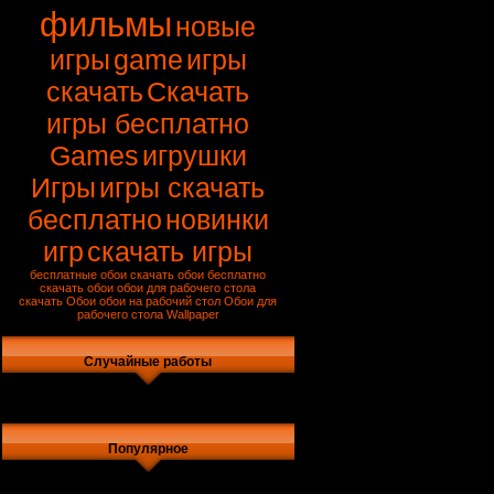
фильмы
новые
игры
game
игры
скачать
Скачать
игры бесплатно
Games
игрушки
Игры
игры скачать
бесплатно
новинки
игр
скачать игры
бесплатные обои
скачать обои бесплатно
скачать обои
обои для рабочего стола
скачать
Обои
обои на рабочий стол
Обои для
рабочего стола
Wallpaper
Случайные работы
Популярное