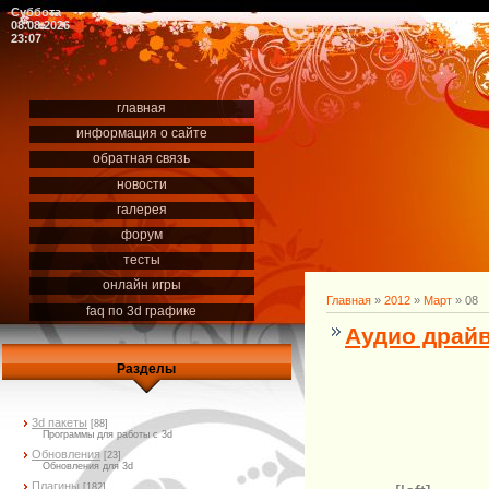
Суббота
08.08.2026
23:07
главная
информация о сайте
обратная связь
новости
галерея
форум
тесты
онлайн игры
Главная
»
2012
»
Март
»
08
faq по 3d графике
Аудио драйве
Разделы
3d пакеты
[88]
Программы для работы с 3d
Обновления
[23]
Обновления для 3d
Плагины
[182]