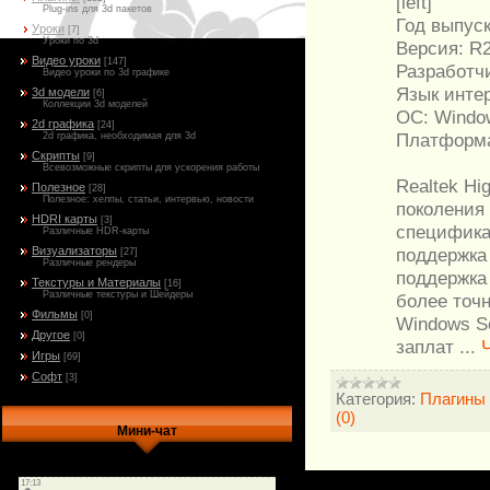
[left]
Plug-ins для 3d пакетов
Год выпуск
Уроки
[7]
Уроки по 3d
Версия: R2
Видео уроки
[147]
Разработчи
Видео уроки по 3d графике
Язык инте
3d модели
[6]
Коллекции 3d моделей
ОС: Window
2d графика
[24]
Платформа:
2d графика, необходимая для 3d
Скрипты
[9]
Всевозможные скрипты для ускорения работы
Realtek Hi
Полезное
[28]
Полезное: хелпы, статьи, интервью, новости
поколения
HDRI карты
[3]
спецификац
Различные HDR-карты
поддержка 
Визуализаторы
[27]
Различные рендеры
поддержка 
Текстуры и Материалы
[16]
Различные текстуры и Шейдеры
более точн
Фильмы
[0]
Windows S
Другое
[0]
заплат
...
Игры
[69]
Софт
[3]
Категория:
Плагины
(0)
Мини-чат