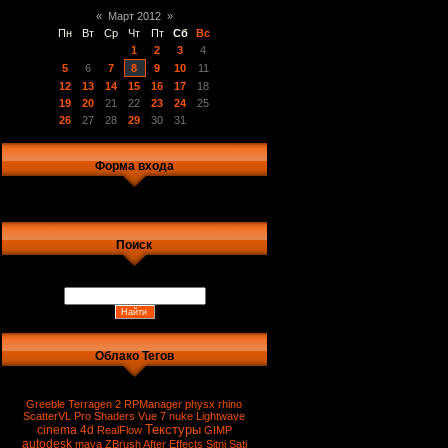
«
Март 2012
»
Пн
Вт
Ср
Чт
Пт
Сб
Вс
1
2
3
4
5
6
7
8
9
10
11
12
13
14
15
16
17
18
19
20
21
22
23
24
25
26
27
28
29
30
31
Форма входа
Поиск
Облако Тегов
Greeble
Terragen 2
RPManager
physx
rhino
ScatterVL Pro
Shaders
Vue 7
nuke
Lightwave
Текстуры
cinema 4d
RealFlow
GIMP
autodesk
maya
ZBrush
After Effects
Sitni Sati