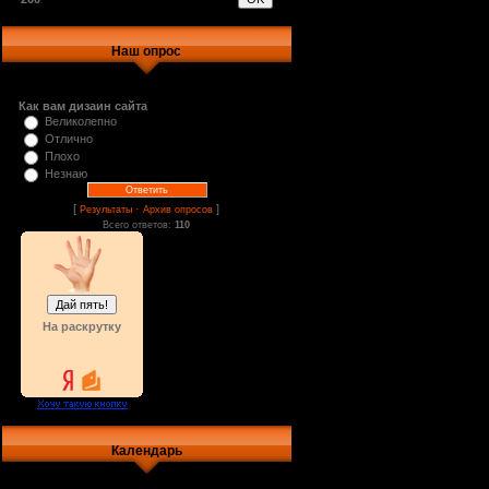
Наш опрос
Как вам дизаин сайта
Великолепно
Отлично
Плохо
Незнаю
[
·
]
Результаты
Архив опросов
Всего ответов:
110
На раскрутку
Календарь