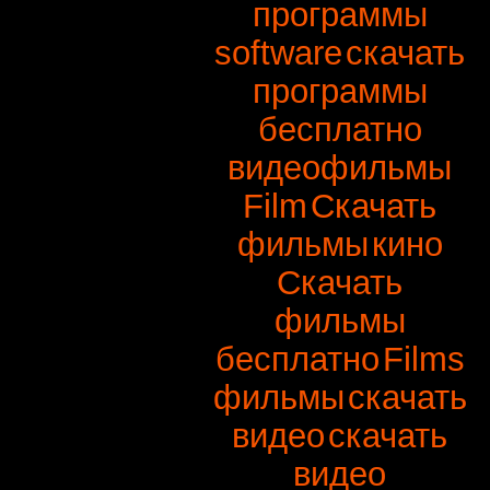
программы
software
скачать
программы
бесплатно
видеофильмы
Film
Скачать
фильмы
кино
Скачать
фильмы
бесплатно
Films
фильмы
скачать
видео
скачать
видео