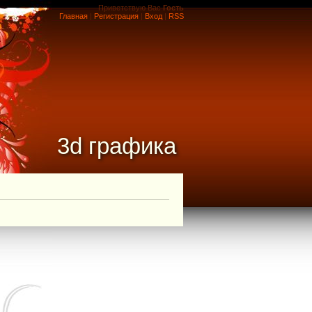
Приветствую Вас
Гость
Главная
|
Регистрация
|
Вход
|
RSS
3d графика