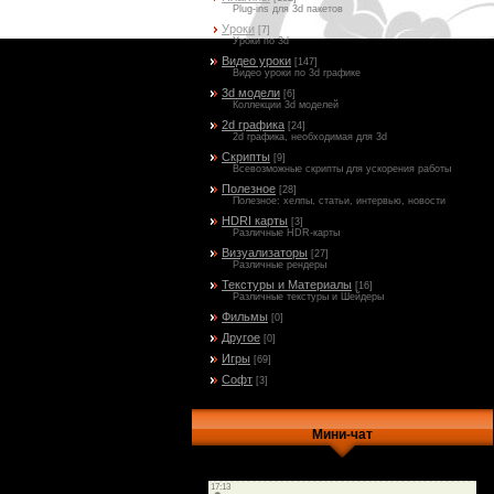
Plug-ins для 3d пакетов
Уроки
[7]
Уроки по 3d
Видео уроки
[147]
Видео уроки по 3d графике
3d модели
[6]
Коллекции 3d моделей
2d графика
[24]
2d графика, необходимая для 3d
Скрипты
[9]
Всевозможные скрипты для ускорения работы
Полезное
[28]
Полезное: хелпы, статьи, интервью, новости
HDRI карты
[3]
Различные HDR-карты
Визуализаторы
[27]
Различные рендеры
Текстуры и Материалы
[16]
Различные текстуры и Шейдеры
Фильмы
[0]
Другое
[0]
Игры
[69]
Софт
[3]
Мини-чат