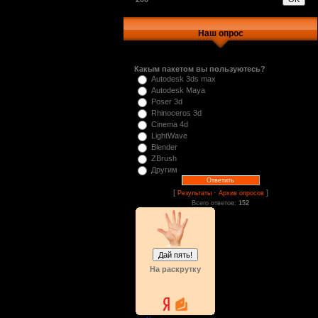
Наш опрос
Какым пакетом вы пользуютесь?
Autodesk 3ds max
Autodesk Maya
Poser 3d
Rhinoceros 3d
Cinema 4d
LightWave
Blender
ZBrush
Другим
[
·
]
Результаты
Архив опросов
Всего ответов:
152
На раскрутку