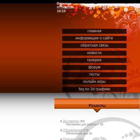
Пятница
07.08.2026
16:16
главная
информация о сайте
обратная связь
новости
галерея
форум
тесты
онлайн игры
faq по 3d графике
Разделы
3d пакеты
[88]
Программы для работы с 3d
Обновления
[23]
Обновления для 3d
Плагины
[182]