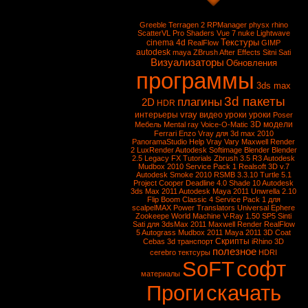
Greeble
Terragen 2
RPManager
physx
rhino
ScatterVL Pro
Shaders
Vue 7
nuke
Lightwave
Текстуры
cinema 4d
RealFlow
GIMP
autodesk
maya
ZBrush
After Effects
Sitni Sati
Визуализаторы
Обновления
программы
3ds max
3d пакеты
плагины
2D
HDR
vray
интерьеры
видео уроки
уроки
Poser
3D модели
Мебель
Mental ray
Voice-O-Matic
Ferrari Enzo
Vray для 3d max 2010
PanoramaStudio
Help Vray
Vary
Maxwell Render
2
LuxRender
Autodesk Softimage
Blender
Blender
2.5
Legacy FX Tutorials
Zbrush 3.5 R3
Autodesk
Mudbox 2010 Service Pack 1
Realsoft 3D v.7
Autodesk Smoke 2010
RSMB 3.3.10
Turtle 5.1
Project Cooper
Deadline 4.0
Shade 10
Autodesk
3ds Max 2011
Autodesk Maya 2011
Unwrella 2.10
Flip Boom Classic 4
Service Pack 1 для
scalpelMAX
Power Translators Universal
Ephere
Zookeepe
World Machine
V-Ray 1.50 SP5
Sinti
Sati для 3dsMax 2011
Maxwell Render
RealFlow
5
Autograss
Mudbox 2011
Maya 2011
3D Coat
Скрипты
Cebas
3d транспорт
iRhino 3D
полезное
cerebro
тектсуры
HDRI
SoFT
софт
материалы
Проги
скачать