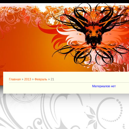
Главная
»
2013
»
Февраль
»
21
Материалов нет