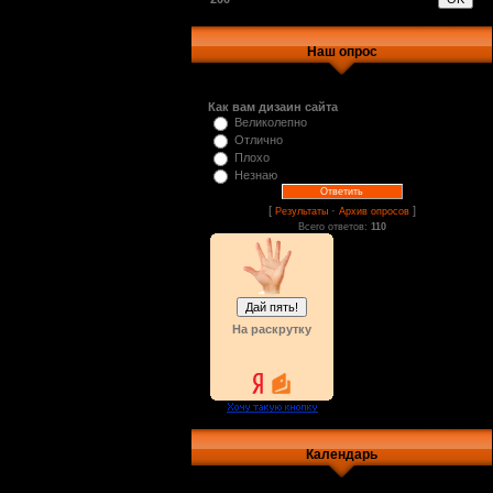
Наш опрос
Как вам дизаин сайта
Великолепно
Отлично
Плохо
Незнаю
[
·
]
Результаты
Архив опросов
Всего ответов:
110
На раскрутку
Календарь