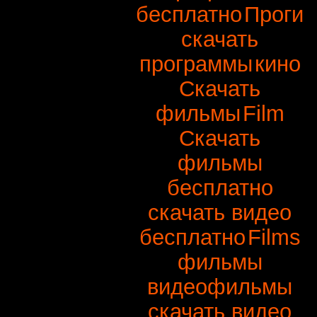
бесплатно
Проги
скачать
программы
кино
Скачать
фильмы
Film
Скачать
фильмы
бесплатно
скачать видео
бесплатно
Films
фильмы
видеофильмы
скачать видео