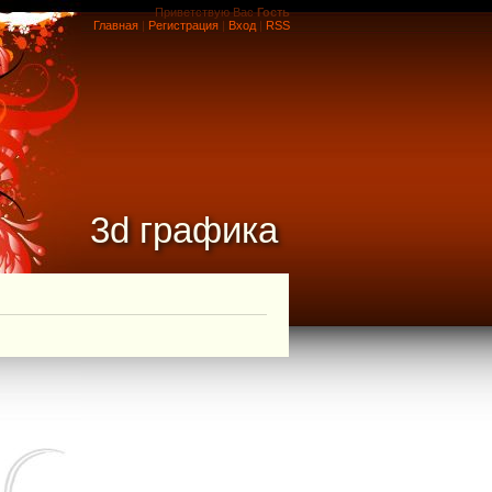
Приветствую Вас
Гость
Главная
|
Регистрация
|
Вход
|
RSS
3d графика