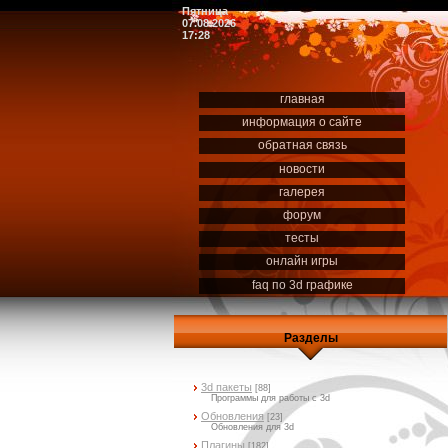
Пятница
07.08.2026
17:28
главная
информация о сайте
обратная связь
новости
галерея
форум
тесты
онлайн игры
faq по 3d графике
Разделы
3d пакеты
[88]
Программы для работы с 3d
Обновления
[23]
Обновления для 3d
Плагины
[182]