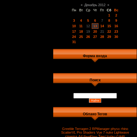
«
Декабрь 2012
»
Пн
Вт
Ср
Чт
Пт
Сб
Вс
1
2
3
4
5
6
7
8
9
10
11
12
13
14
15
16
17
18
19
20
21
22
23
24
25
26
27
28
29
30
31
Форма входа
Поиск
Облако Тегов
Greeble
Terragen 2
RPManager
physx
rhino
ScatterVL Pro
Shaders
Vue 7
nuke
Lightwave
Текстуры
cinema 4d
RealFlow
GIMP