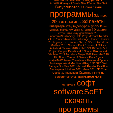
autodesk
maya
ZBrush
After Effects
Sitni Sati
Визуализаторы
Обновления
программы
3ds max
3d пакеты
плагины
2D
HDR
vray
интерьеры
видео уроки
уроки
Poser
3D модели
Мебель
Mental ray
Voice-O-Matic
Ferrari Enzo
Vray для 3d max 2010
PanoramaStudio
Vary
Help Vray
Maxwell Render
2
LuxRender
Autodesk Softimage
Blender
Blender
2.5
Legacy FX Tutorials
Zbrush 3.5 R3
Autodesk
Mudbox 2010 Service Pack 1
Realsoft 3D v.7
Autodesk Smoke 2010
RSMB 3.3.10
Turtle 5.1
Project Cooper
Deadline 4.0
Shade 10
Autodesk
3ds Max 2011
Autodesk Maya 2011
Unwrella 2.10
Flip Boom Classic 4
Service Pack 1 для
scalpelMAX
Power Translators Universal
Ephere
Zookeepe
World Machine
V-Ray 1.50 SP5
Sinti
Sati для 3dsMax 2011
Maxwell Render
RealFlow
5
Autograss
Mudbox 2011
Maya 2011
3D Coat
Скрипты
Cebas
3d транспорт
iRhino 3D
полезное
cerebro
тектсуры
HDRI
софт
материалы
software
SoFT
скачать
программы