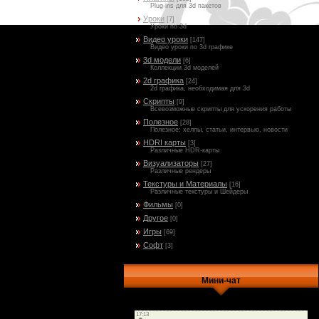
Plug-ins для 3d пакетов
Уроки
[7]
Уроки по 3d
Видео уроки
[147]
Видео уроки по 3d графике
3d модели
[6]
Коллекции 3d моделей
2d графика
[24]
2d графика, необходимая для 3d
Скрипты
[9]
Всевозможные скрипты для ускорения работы
Полезное
[28]
Полезное: хелпы, статьи, интервью, новости
HDRI карты
[3]
Различные HDR-карты
Визуализаторы
[27]
Различные рендеры
Текстуры и Материалы
[16]
Различные текстуры и Шейдеры
Фильмы
[0]
Другое
[0]
Игры
[69]
Софт
[3]
Мини-чат