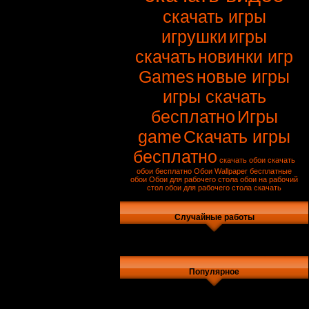
скачать игры
игрушки
игры
скачать
новинки игр
Games
новые игры
игры скачать
бесплатно
Игры
game
Скачать игры
бесплатно
скачать обои
скачать
обои бесплатно
Обои
Wallpaper
бесплатные
обои
Обои для рабочего стола
обои на рабочий
стол
обои для рабочего стола скачать
Случайные работы
Популярное