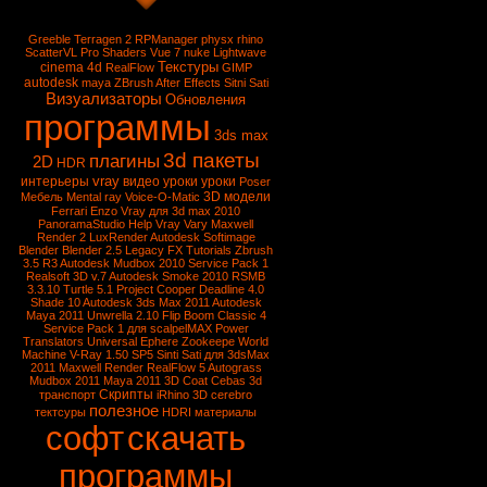
Greeble
Terragen 2
RPManager
physx
rhino
ScatterVL Pro
Shaders
Vue 7
nuke
Lightwave
Текстуры
cinema 4d
RealFlow
GIMP
autodesk
maya
ZBrush
After Effects
Sitni Sati
Визуализаторы
Обновления
программы
3ds max
3d пакеты
плагины
2D
HDR
vray
интерьеры
видео уроки
уроки
Poser
3D модели
Мебель
Mental ray
Voice-O-Matic
Ferrari Enzo
Vray для 3d max 2010
PanoramaStudio
Help Vray
Vary
Maxwell
Render 2
LuxRender
Autodesk Softimage
Blender
Blender 2.5
Legacy FX Tutorials
Zbrush
3.5 R3
Autodesk Mudbox 2010 Service Pack 1
Realsoft 3D v.7
Autodesk Smoke 2010
RSMB
3.3.10
Turtle 5.1
Project Cooper
Deadline 4.0
Shade 10
Autodesk 3ds Max 2011
Autodesk
Maya 2011
Unwrella 2.10
Flip Boom Classic 4
Service Pack 1 для scalpelMAX
Power
Translators Universal
Ephere Zookeepe
World
Machine
V-Ray 1.50 SP5
Sinti Sati для 3dsMax
2011
Maxwell Render
RealFlow 5
Autograss
Mudbox 2011
Maya 2011
3D Coat
Cebas
3d
Скрипты
транспорт
iRhino 3D
cerebro
полезное
тектсуры
HDRI
материалы
софт
скачать
программы