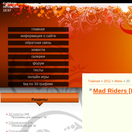
Суббота
08.08.2026
15:57
главная
информация о сайте
обратная связь
новости
галерея
форум
тесты
онлайн игры
Главная
»
2012
»
Июнь
»
20
faq по 3d графике
Mad Riders [
Разделы
3d пакеты
[88]
Программы для работы с 3d
Обновления
[23]
Обновления для 3d
Плагины
[182]