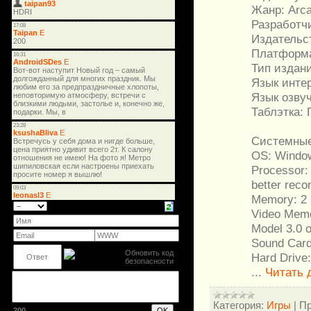
Жанр: Arca
Разработчи
Издательст
Платформ
Тип издан
Язык инте
Язык озвуч
Таблэтка: 
Системные
OS: Windo
Processor:
better rec
Memory: 2
Video Memo
Model 3.0 o
Sound Card
Hard Drive
...
Читать 
Категория:
Игры
|
Пр
200