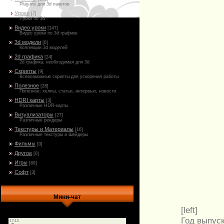
Plug-ins для 3d пакетов
Уроки
[7]
Уроки по 3d
Видео уроки
[147]
Видео уроки по 3d графике
3d модели
[6]
Коллекции 3d моделей
2d графика
[24]
2d графика, необходимая для 3d
Скрипты
[9]
Всевозможные скрипты для ускорения работы
Полезное
[28]
Полезное: хелпы, статьи, интервью, новости
HDRI карты
[3]
Различные HDR-карты
Визуализаторы
[27]
Различные рендеры
Текстуры и Материалы
[16]
Различные текстуры и Шейдеры
Фильмы
[0]
Другое
[0]
Игры
[69]
Софт
[3]
Мини-чат
[left]
Год выпуск