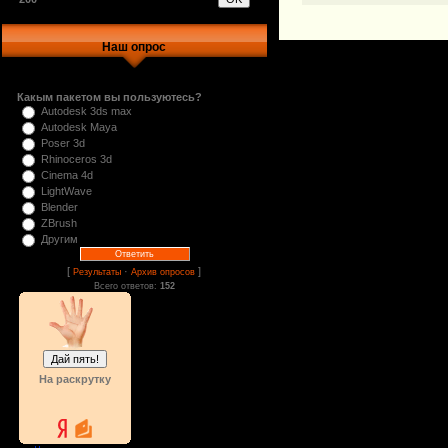
Наш опрос
Какым пакетом вы пользуютесь?
Autodesk 3ds max
Autodesk Maya
Poser 3d
Rhinoceros 3d
Cinema 4d
LightWave
Blender
ZBrush
Другим
[
·
]
Результаты
Архив опросов
Всего ответов:
152
На раскрутку