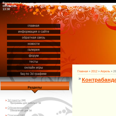
Воскресенье
09.08.2026
13:38
главная
информация о сайте
обратная связь
новости
галерея
форум
тесты
онлайн игры
Главная
»
2012
»
Апрель
»
2
faq по 3d графике
Контрабанда
Разделы
3d пакеты
[88]
Программы для работы с 3d
Обновления
[23]
Обновления для 3d
Плагины
[182]