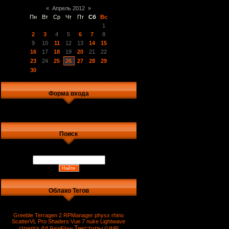
«
Апрель 2012
»
Пн
Вт
Ср
Чт
Пт
Сб
Вс
1
2
3
4
5
6
7
8
9
10
11
12
13
14
15
16
17
18
19
20
21
22
23
24
25
26
27
28
29
30
Форма входа
Поиск
Облако Тегов
Greeble
Terragen 2
RPManager
physx
rhino
ScatterVL Pro
Shaders
Vue 7
nuke
Lightwave
Текстуры
cinema 4d
RealFlow
GIMP