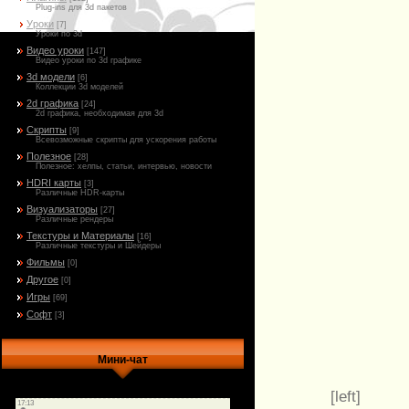
Plug-ins для 3d пакетов
Уроки
[7]
Уроки по 3d
Видео уроки
[147]
Видео уроки по 3d графике
3d модели
[6]
Коллекции 3d моделей
2d графика
[24]
2d графика, необходимая для 3d
Скрипты
[9]
Всевозможные скрипты для ускорения работы
Полезное
[28]
Полезное: хелпы, статьи, интервью, новости
HDRI карты
[3]
Различные HDR-карты
Визуализаторы
[27]
Различные рендеры
Текстуры и Материалы
[16]
Различные текстуры и Шейдеры
Фильмы
[0]
Другое
[0]
Игры
[69]
Софт
[3]
Мини-чат
[left]