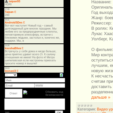
Название:
Оригиналь
Год выхода
Жанр: бое
Режиссер:
В ролях: К
Лукас Хаа
Уолберг, 
О фильме
Мир контр
оступиться
лучшим, ег
новую жиз
К несчасть
счетам при
доставить
разделенн
дальше »
Категория:
Видео ур
200