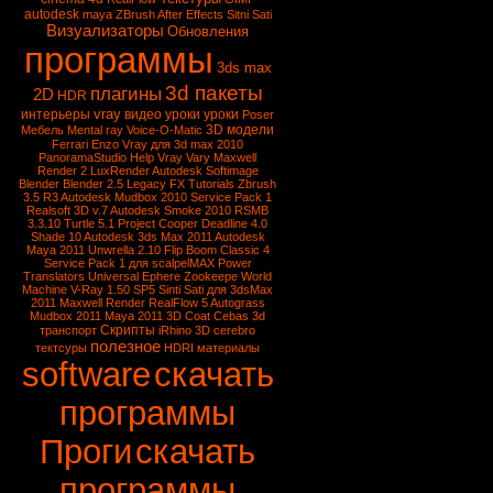
autodesk
maya
ZBrush
After Effects
Sitni Sati
Визуализаторы
Обновления
программы
3ds max
3d пакеты
плагины
2D
HDR
vray
интерьеры
видео уроки
уроки
Poser
3D модели
Мебель
Mental ray
Voice-O-Matic
Ferrari Enzo
Vray для 3d max 2010
PanoramaStudio
Help Vray
Vary
Maxwell
Render 2
LuxRender
Autodesk Softimage
Blender
Blender 2.5
Legacy FX Tutorials
Zbrush
3.5 R3
Autodesk Mudbox 2010 Service Pack 1
Realsoft 3D v.7
Autodesk Smoke 2010
RSMB
3.3.10
Turtle 5.1
Project Cooper
Deadline 4.0
Shade 10
Autodesk 3ds Max 2011
Autodesk
Maya 2011
Unwrella 2.10
Flip Boom Classic 4
Service Pack 1 для scalpelMAX
Power
Translators Universal
Ephere Zookeepe
World
Machine
V-Ray 1.50 SP5
Sinti Sati для 3dsMax
2011
Maxwell Render
RealFlow 5
Autograss
Mudbox 2011
Maya 2011
3D Coat
Cebas
3d
Скрипты
транспорт
iRhino 3D
cerebro
полезное
тектсуры
HDRI
материалы
software
скачать
программы
Проги
скачать
программы