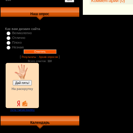
Комментарии (0)
Наш опрос
Как вам дизаин сайта
Великолепно
Отлично
Плохо
Незнаю
[
·
]
Результаты
Архив опросов
Всего ответов:
110
На раскрутку
Календарь