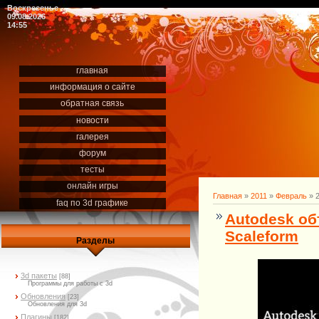
Воскресенье
09.08.2026
14:55
главная
информация о сайте
обратная связь
новости
галерея
форум
тесты
онлайн игры
Главная
»
2011
»
Февраль
»
faq по 3d графике
Autodesk о
Scaleform
Разделы
3d пакеты
[88]
Программы для работы с 3d
Обновления
[23]
Обновления для 3d
Плагины
[182]