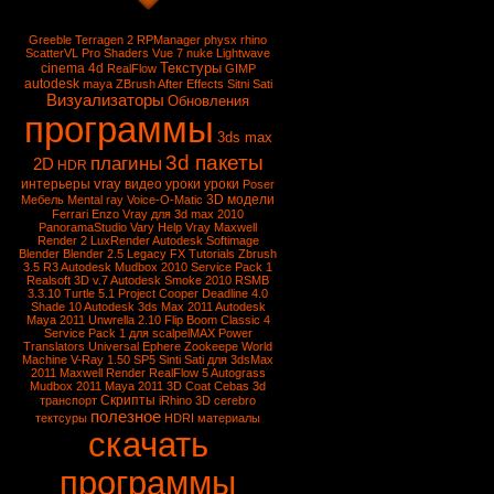
Greeble
Terragen 2
RPManager
physx
rhino
ScatterVL Pro
Shaders
Vue 7
nuke
Lightwave
Текстуры
cinema 4d
RealFlow
GIMP
autodesk
maya
ZBrush
After Effects
Sitni Sati
Визуализаторы
Обновления
программы
3ds max
3d пакеты
плагины
2D
HDR
vray
интерьеры
видео уроки
уроки
Poser
3D модели
Мебель
Mental ray
Voice-O-Matic
Ferrari Enzo
Vray для 3d max 2010
PanoramaStudio
Vary
Help Vray
Maxwell
Render 2
LuxRender
Autodesk Softimage
Blender
Blender 2.5
Legacy FX Tutorials
Zbrush
3.5 R3
Autodesk Mudbox 2010 Service Pack 1
Realsoft 3D v.7
Autodesk Smoke 2010
RSMB
3.3.10
Turtle 5.1
Project Cooper
Deadline 4.0
Shade 10
Autodesk 3ds Max 2011
Autodesk
Maya 2011
Unwrella 2.10
Flip Boom Classic 4
Service Pack 1 для scalpelMAX
Power
Translators Universal
Ephere Zookeepe
World
Machine
V-Ray 1.50 SP5
Sinti Sati для 3dsMax
2011
Maxwell Render
RealFlow 5
Autograss
Mudbox 2011
Maya 2011
3D Coat
Cebas
3d
Скрипты
транспорт
iRhino 3D
cerebro
полезное
тектсуры
HDRI
материалы
скачать
программы