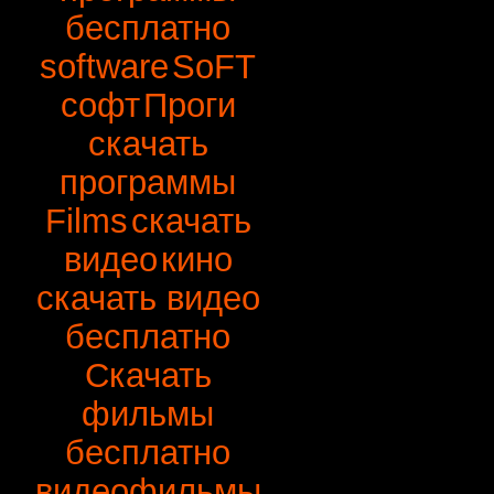
бесплатно
software
SoFT
софт
Проги
скачать
программы
Films
скачать
видео
кино
скачать видео
бесплатно
Скачать
фильмы
бесплатно
видеофильмы