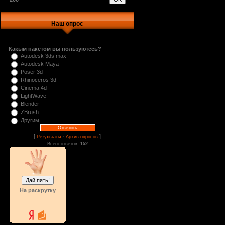
Наш опрос
Какым пакетом вы пользуютесь?
Autodesk 3ds max
Autodesk Maya
Poser 3d
Rhinoceros 3d
Cinema 4d
LightWave
Blender
ZBrush
Другим
[
·
]
Результаты
Архив опросов
Всего ответов:
152
На раскрутку