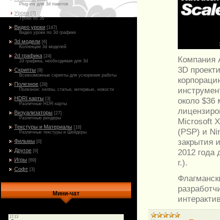
Plug-ins для 3d пакетов
Уроки
[7]
Уроки по 3d
Видео уроки
[147]
Видео уроки по 3d графике
3d модели
[6]
Коллекции 3d моделей
2d графика
[24]
Компания 
2d графика, необходимая для 3d
3D проект
Скрипты
[9]
Всевозможные скрипты для ускорения работы
корпорацию
Полезное
[28]
инструмент
Полезное: хелпы, статьи, интервью, новости
HDRI карты
около $36
[3]
Различные HDR-карты
лицензиро
Визуализаторы
[27]
Различные рендеры
Microsoft X
Текстуры и Материалы
[16]
(PSP) и Ni
Различные текстуры и Шейдеры
закрытия 
Фильмы
[0]
2012 года 
Другое
[0]
Игры
г.).
[69]
Софт
[3]
Флагмански
разработч
Мини-чат
интеракти