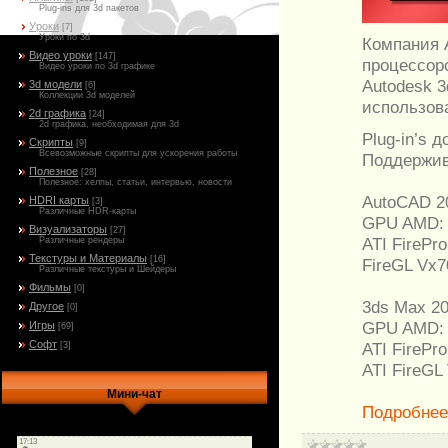
Plug-ins для 3d пакетов
Уроки
[7]
Уроки по 3d
Компания 
Видео уроки
[147]
процессор
Видео уроки по 3d графике
Autodesk 
3d модели
[6]
Коллекции 3d моделей
использов
2d графика
[24]
2d графика, необходимая для 3d
Plug-in’s 
Скрипты
[9]
Всевозможные скрипты для ускорения работы
Поддержив
Полезное
[28]
Полезное: хелпы, статьи, интервью, новости
AutoCAD 20
HDRI карты
[3]
Различные HDR-карты
GPU AMD:
Визуализаторы
[27]
ATI FirePro
Различные рендеры
Текстуры и Материалы
[16]
FireGL Vx7
Различные текстуры и Шейдеры
Фильмы
[0]
3ds Max 20
Другое
[0]
GPU AMD:
Игры
[69]
Софт
ATI FirePro
[3]
ATI FireGL
Мини-чат
Подробне