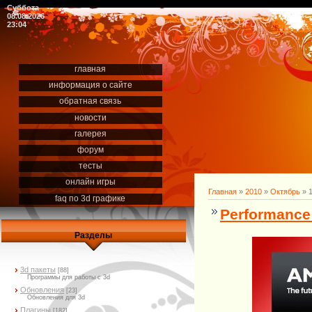
Суббота
08.08.2026
23:04
главная
информация о сайте
обратная связь
новости
галерея
форум
тесты
онлайн игры
Главная
»
2010
»
Октябрь
»
faq по 3d графике
Performance
Разделы
3d пакеты
[88]
Программы для работы с 3d
Обновления
[23]
Обновления для 3d
Плагины
[182]