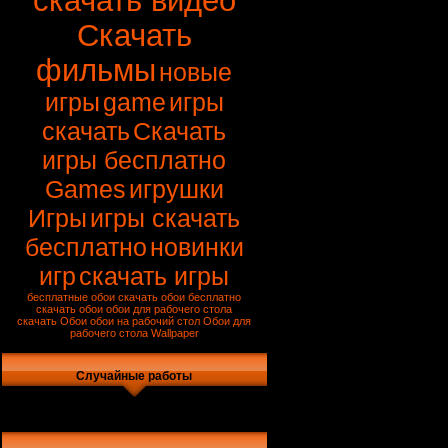
скачать видео
Скачать
фильмы
новые
игры
game
игры
скачать
Скачать
игры бесплатно
Games
игрушки
Игры
игры скачать
бесплатно
новинки
игр
скачать игры
бесплатные обои
скачать обои бесплатно
скачать обои
обои для рабочего стола
скачать
Обои
обои на рабочий стол
Обои для
рабочего стола
Wallpaper
Случайные работы