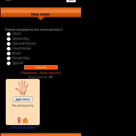
Наш опрос
Каким рендером вы пользуетесь?
VRAY
Mental Ray
Maxwell Render
Final Render
Brazil
RenderMan
Другой
[
·
]
Результаты
Архив опросов
Всего ответов:
167
На раскрутку