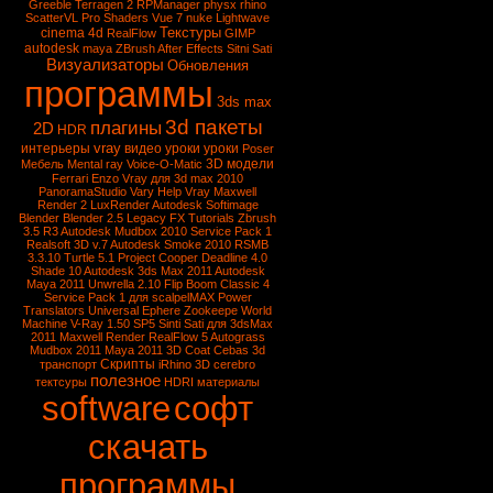
Greeble
Terragen 2
RPManager
physx
rhino
ScatterVL Pro
Shaders
Vue 7
nuke
Lightwave
Текстуры
cinema 4d
RealFlow
GIMP
autodesk
maya
ZBrush
After Effects
Sitni Sati
Визуализаторы
Обновления
программы
3ds max
3d пакеты
плагины
2D
HDR
vray
интерьеры
видео уроки
уроки
Poser
3D модели
Мебель
Mental ray
Voice-O-Matic
Ferrari Enzo
Vray для 3d max 2010
PanoramaStudio
Vary
Help Vray
Maxwell
Render 2
LuxRender
Autodesk Softimage
Blender
Blender 2.5
Legacy FX Tutorials
Zbrush
3.5 R3
Autodesk Mudbox 2010 Service Pack 1
Realsoft 3D v.7
Autodesk Smoke 2010
RSMB
3.3.10
Turtle 5.1
Project Cooper
Deadline 4.0
Shade 10
Autodesk 3ds Max 2011
Autodesk
Maya 2011
Unwrella 2.10
Flip Boom Classic 4
Service Pack 1 для scalpelMAX
Power
Translators Universal
Ephere Zookeepe
World
Machine
V-Ray 1.50 SP5
Sinti Sati для 3dsMax
2011
Maxwell Render
RealFlow 5
Autograss
Mudbox 2011
Maya 2011
3D Coat
Cebas
3d
Скрипты
транспорт
iRhino 3D
cerebro
полезное
тектсуры
HDRI
материалы
software
софт
скачать
программы