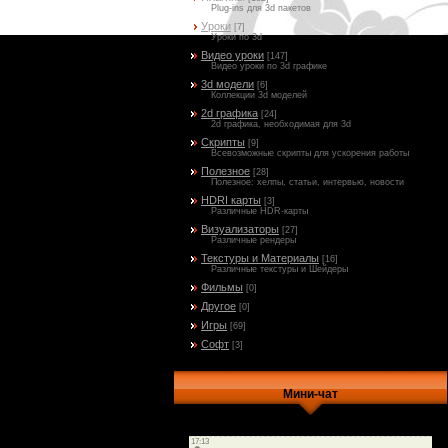
Plug-ins для 3d пакетов
Уроки
[7]
Уроки по 3d
Видео уроки
[147]
Видео уроки по 3d графике
3d модели
[6]
Коллекции 3d моделей
2d графика
[24]
2d графика, необходимая для 3d
Скрипты
[9]
Всевозможные скрипты для ускорения работы
Полезное
[28]
Полезное: хелпы, статьи, интервью, новости
HDRI карты
[3]
Различные HDR-карты
Визуализаторы
[27]
Различные рендеры
Текстуры и Материалы
[16]
Различные текстуры и Шейдеры
Фильмы
[0]
Другое
[0]
Игры
[69]
Софт
[3]
Мини-чат