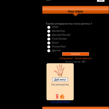
Наш опрос
Каким рендером вы пользуетесь?
VRAY
Mental Ray
Maxwell Render
Final Render
Brazil
RenderMan
Другой
[
·
]
Результаты
Архив опросов
Всего ответов:
167
На раскрутку