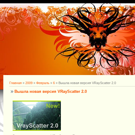
Главная
»
2009
»
Февраль
»
6
» Вышла новая версия VRayScatter 2.0
Вышла новая версия VRayScatter 2.0