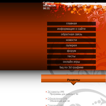
Суббота
08.08.2026
06:31
главная
информация о сайте
обратная связь
новости
галерея
форум
тесты
онлайн игры
faq по 3d графике
Разделы
3d пакеты
[88]
Программы для работы с 3d
Обновления
[23]
Обновления для 3d
Плагины
[182]