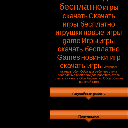
бесплатно
игры
скачать
Скачать
игры бесплатно
игрушки
новые игры
game
Игры
игры
скачать бесплатно
Games
новинки игр
скачать игры
Wallpaper
скачать обои
Обои для рабочего стола
бесплатные обои
обои для рабочего стола
скачать
скачать обои бесплатно
Обои
обои на
рабочий стол
Случайные работы
Популярное