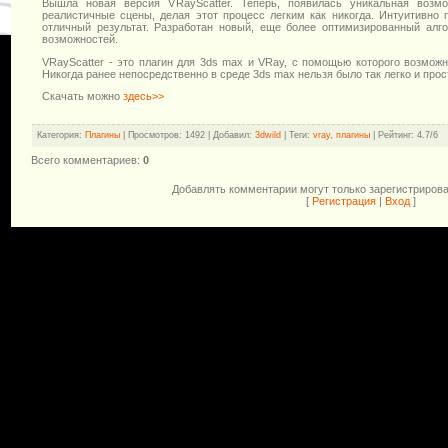
Вышла новая версия VRayScatter. Теперь, появилась уникальная возм
реалистичные сцены, делая этот процесс легким как никогда. Интуитивно 
отличный результат. Разработан новый, еще более оптимизированный алг
возможностей.
VRayScatter - это плагин для 3ds max и VRay, c помощью которого возможн
Никогда ранее непосредственно в среде 3ds max нельзя было так легко и про
Скачать можно
здесь>>
Категория
:
Плагины
|
Просмотров
: 1492 |
Добавил
:
3dwild
|
Теги
:
vray
,
плагины
|
Рейтинг
:
4.7
/
6
Всего комментариев
:
0
Добавлять комментарии могут только зарегистриров
[
Регистрация
|
Вход
]