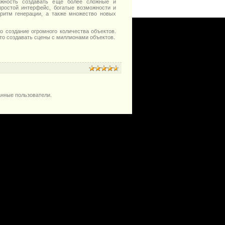
ожность создавать еще более сложные и
простой интерфейс, богатые возможности и
оритм генерации, а также множество новых
о создание огромного количества объектов.
сто создавать сцены с миллионами объектов.
анные пользователи.