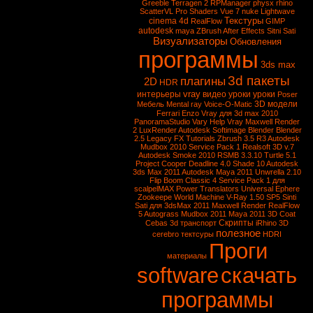
Greeble
Terragen 2
RPManager
physx
rhino
ScatterVL Pro
Shaders
Vue 7
nuke
Lightwave
Текстуры
cinema 4d
RealFlow
GIMP
autodesk
maya
ZBrush
After Effects
Sitni Sati
Визуализаторы
Обновления
программы
3ds max
3d пакеты
плагины
2D
HDR
vray
интерьеры
видео уроки
уроки
Poser
3D модели
Мебель
Mental ray
Voice-O-Matic
Ferrari Enzo
Vray для 3d max 2010
PanoramaStudio
Vary
Help Vray
Maxwell Render
2
LuxRender
Autodesk Softimage
Blender
Blender
2.5
Legacy FX Tutorials
Zbrush 3.5 R3
Autodesk
Mudbox 2010 Service Pack 1
Realsoft 3D v.7
Autodesk Smoke 2010
RSMB 3.3.10
Turtle 5.1
Project Cooper
Deadline 4.0
Shade 10
Autodesk
3ds Max 2011
Autodesk Maya 2011
Unwrella 2.10
Flip Boom Classic 4
Service Pack 1 для
scalpelMAX
Power Translators Universal
Ephere
Zookeepe
World Machine
V-Ray 1.50 SP5
Sinti
Sati для 3dsMax 2011
Maxwell Render
RealFlow
5
Autograss
Mudbox 2011
Maya 2011
3D Coat
Скрипты
Cebas
3d транспорт
iRhino 3D
полезное
cerebro
тектсуры
HDRI
Проги
материалы
software
скачать
программы