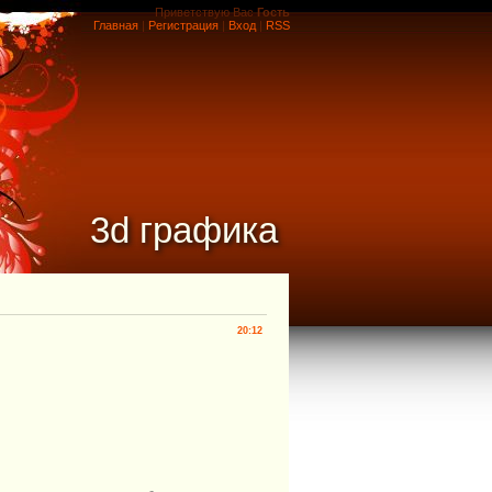
Приветствую Вас
Гость
Главная
|
Регистрация
|
Вход
|
RSS
3d графика
20:12