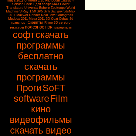
Maya 2011
Unwrella 2.10
Flip Boom Classic 4
Service Pack 1 для scalpelMAX
Power
Translators Universal
Ephere Zookeepe
World
Machine
V-Ray 1.50 SP5
Sinti Sati для 3dsMax
2011
Maxwell Render
RealFlow 5
Autograss
Mudbox 2011
Maya 2011
3D Coat
Cebas
3d
Скрипты
транспорт
iRhino 3D
cerebro
полезное
тектсуры
HDRI
материалы
софт
скачать
программы
бесплатно
скачать
программы
Проги
SoFT
software
Film
кино
видеофильмы
скачать видео