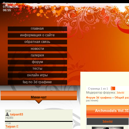
Пятница
07.08.2026
06:55
главная
информация о сайте
обратная связь
новости
галерея
форум
тесты
онлайн игры
faq по 3d графике
1
Страница
1
из
1
Модератор форума:
3dwild
Мини-чат
Форум 3d графика
»
Общий ра
растения)
Archmodels Vol.31
3dwild