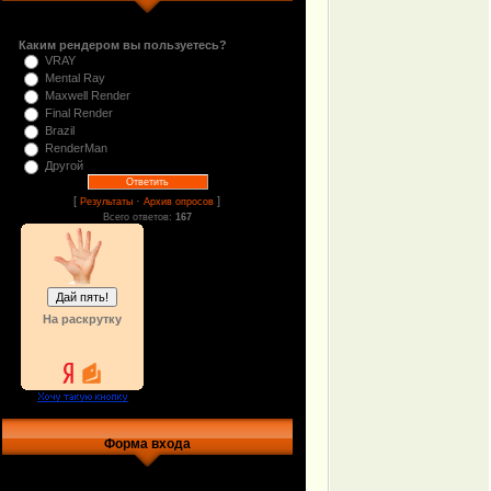
Каким рендером вы пользуетесь?
VRAY
Mental Ray
Maxwell Render
Final Render
Brazil
RenderMan
Другой
[
·
]
Результаты
Архив опросов
Всего ответов:
167
На раскрутку
Форма входа