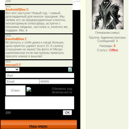
Генералиссимус
Группа: Администраторы
Сообщений:
4
Награды:
6
Статус:
Offline
200
Наш опрос