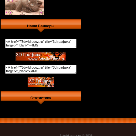
Наши Баннеры
Статистика
3dwild.uco