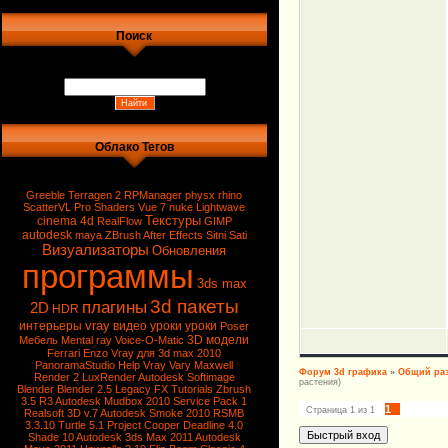
Поиск
Облако Тегов
Greeble
Terragen 2
RPManager
physx
rhino
ScatterVL Pro
Shaders
Vue 7
nuke
Lightwave
Текстуры
cinema 4d
RealFlow
GIMP
autodesk
maya
ZBrush
After Effects
Sitni Sati
Визуализаторы
Обновления
программы
3ds max
3d пакеты
плагины
2D
HDR
vray
интерьеры
видео уроки
уроки
Poser
3D модели
Мебель
Mental ray
Voice-O-Matic
Ferrari Enzo
Vray для 3d max 2010
PanoramaStudio
Help Vray
Vary
Maxwell
Форум 3d графика
»
Общий ра
Render 2
LuxRender
Autodesk Softimage
растения)
Blender
Blender 2.5
Legacy FX Tutorials
Zbrush
3.5 R3
Autodesk Mudbox 2010 Service Pack 1
1
Страница
1
из
1
Realsoft 3D v.7
Autodesk Smoke 2010
RSMB
3.3.10
Turtle 5.1
Project Cooper
Deadline 4.0
Shade 10
Autodesk 3ds Max 2011
Autodesk