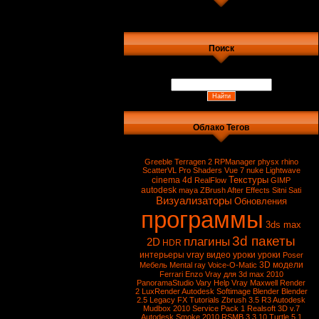
Поиск
Облако Тегов
Greeble
Terragen 2
RPManager
physx
rhino
ScatterVL Pro
Shaders
Vue 7
nuke
Lightwave
Текстуры
cinema 4d
RealFlow
GIMP
autodesk
maya
ZBrush
After Effects
Sitni Sati
Визуализаторы
Обновления
программы
3ds max
3d пакеты
плагины
2D
HDR
vray
интерьеры
видео уроки
уроки
Poser
3D модели
Мебель
Mental ray
Voice-O-Matic
Ferrari Enzo
Vray для 3d max 2010
PanoramaStudio
Vary
Help Vray
Maxwell Render
2
LuxRender
Autodesk Softimage
Blender
Blender
2.5
Legacy FX Tutorials
Zbrush 3.5 R3
Autodesk
Mudbox 2010 Service Pack 1
Realsoft 3D v.7
Autodesk Smoke 2010
RSMB 3.3.10
Turtle 5.1