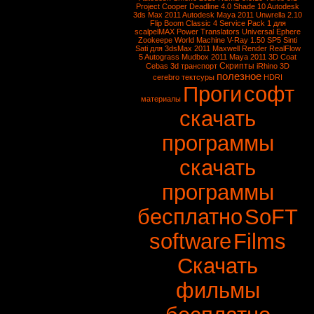
Project Cooper
Deadline 4.0
Shade 10
Autodesk
3ds Max 2011
Autodesk Maya 2011
Unwrella 2.10
Flip Boom Classic 4
Service Pack 1 для
scalpelMAX
Power Translators Universal
Ephere
Zookeepe
World Machine
V-Ray 1.50 SP5
Sinti
Sati для 3dsMax 2011
Maxwell Render
RealFlow
5
Autograss
Mudbox 2011
Maya 2011
3D Coat
Скрипты
Cebas
3d транспорт
iRhino 3D
полезное
cerebro
тектсуры
HDRI
Проги
софт
материалы
скачать
программы
скачать
программы
бесплатно
SoFT
software
Films
Скачать
фильмы