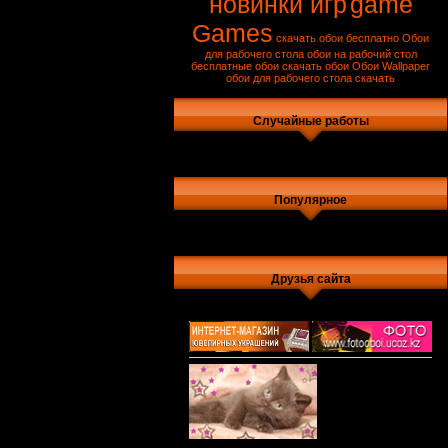
новинки игр
game
Games
скачать обои бесплатно
Обои
для рабочего стола
обои на рабочий стол
бесплатные обои
скачать обои
Обои
Wallpaper
обои для рабочего стола скачать
Случайные работы
Популярное
Друзья сайта