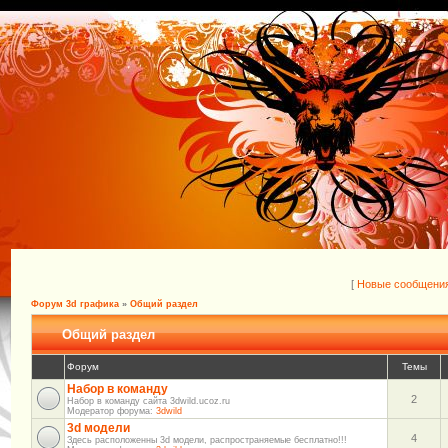
[
Новые сообщени
Форум 3d графика
»
Общий раздел
Общий раздел
Форум
Темы
Набор в команду
2
Набор в команду сайта 3dwild.ucoz.ru
Модератор форума:
3dwild
3d модели
4
Здесь расположенны 3d модели, распространяемые бесплатно!!!