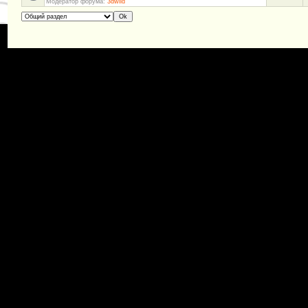
Модератор форума:
3dwild