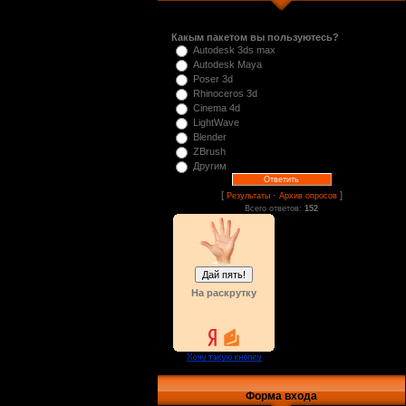
Какым пакетом вы пользуютесь?
Autodesk 3ds max
Autodesk Maya
Poser 3d
Rhinoceros 3d
Cinema 4d
LightWave
Blender
ZBrush
Другим
[
·
]
Результаты
Архив опросов
Всего ответов:
152
На раскрутку
Форма входа