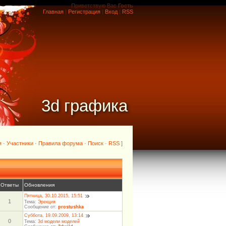
Приветствую Вас
Гость
Главная
|
Регистрация
|
Вход
|
RSS
3d графика
я
·
Участники
·
Правила форума
·
Поиск
·
RSS
]
Ответы
Обновления
Пятница, 30.10.2015, 15:51
1
Тема:
Эрекция
Сообщение от:
prostushka
Суббота, 19.09.2009, 13:14
0
Тема:
3d модели моделей