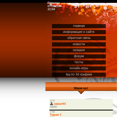
Пятница
07.08.2026
21:54
главная
информация о сайте
обратная связь
новости
галерея
форум
тесты
онлайн игры
faq по 3d графике
Мини-чат