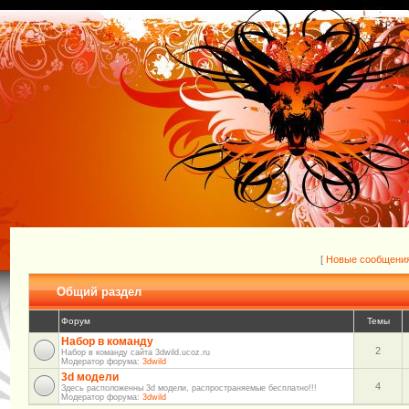
[
Новые сообщени
Общий раздел
Форум
Темы
Набор в команду
2
Набор в команду сайта 3dwild.ucoz.ru
Модератор форума:
3dwild
3d модели
4
Здесь расположенны 3d модели, распространяемые бесплатно!!!
Модератор форума:
3dwild