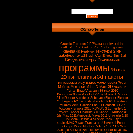
Облако Тегов
Greeble
Terragen 2
RPManager
physx
rhino
ScatterVL Pro
Shaders
Vue 7
nuke
Lightwave
Текстуры
cinema 4d
RealFlow
GIMP
autodesk
maya
ZBrush
After Effects
Sitni Sati
Визуализаторы
Обновления
программы
3ds max
3d пакеты
плагины
2D
HDR
vray
интерьеры
видео уроки
уроки
Poser
3D модели
Мебель
Mental ray
Voice-O-Matic
Ferrari Enzo
Vray для 3d max 2010
PanoramaStudio
Vary
Help Vray
Maxwell Render
2
LuxRender
Autodesk Softimage
Blender
Blender
2.5
Legacy FX Tutorials
Zbrush 3.5 R3
Autodesk
Mudbox 2010 Service Pack 1
Realsoft 3D v.7
Autodesk Smoke 2010
RSMB 3.3.10
Turtle 5.1
Project Cooper
Deadline 4.0
Shade 10
Autodesk
3ds Max 2011
Autodesk Maya 2011
Unwrella 2.10
Flip Boom Classic 4
Service Pack 1 для
scalpelMAX
Power Translators Universal
Ephere
Zookeepe
World Machine
V-Ray 1.50 SP5
Sinti
Sati для 3dsMax 2011
Maxwell Render
RealFlow