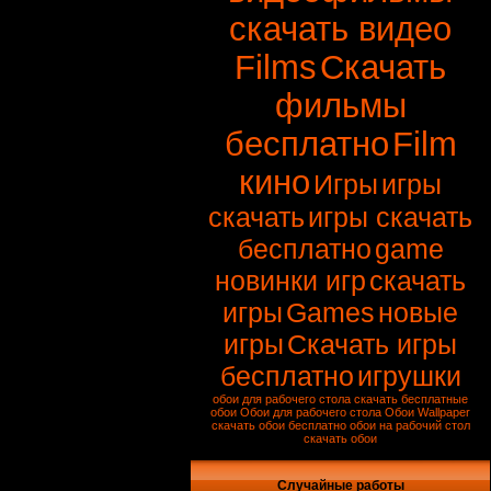
скачать видео
Films
Скачать
фильмы
бесплатно
Film
кино
Игры
игры
скачать
игры скачать
бесплатно
game
новинки игр
скачать
игры
Games
новые
игры
Скачать игры
бесплатно
игрушки
обои для рабочего стола скачать
бесплатные
обои
Обои для рабочего стола
Обои
Wallpaper
скачать обои бесплатно
обои на рабочий стол
скачать обои
Случайные работы