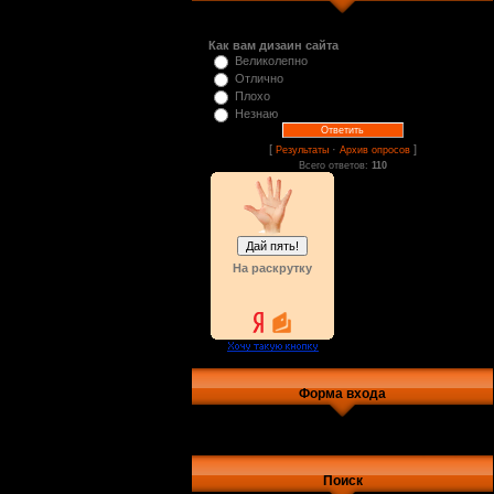
Как вам дизаин сайта
Великолепно
Отлично
Плохо
Незнаю
[
·
]
Результаты
Архив опросов
Всего ответов:
110
На раскрутку
Форма входа
Поиск