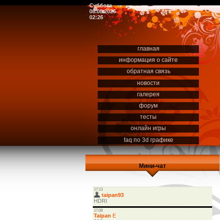
Суббота
08.08.2026
02:26
главная
информация о сайте
обратная связь
новости
галерея
форум
тесты
онлайн игры
faq по 3d графике
Мини-чат