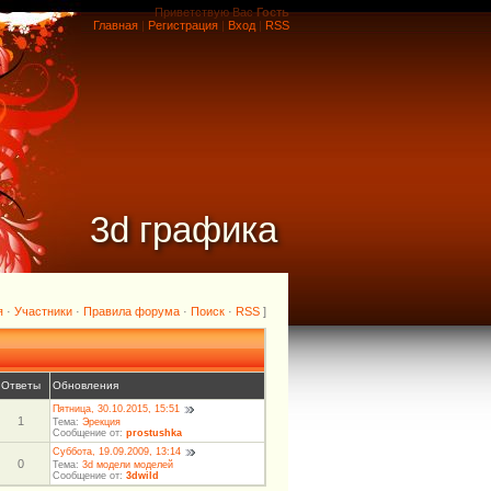
Приветствую Вас
Гость
Главная
|
Регистрация
|
Вход
|
RSS
3d графика
я
·
Участники
·
Правила форума
·
Поиск
·
RSS
]
Ответы
Обновления
Пятница, 30.10.2015, 15:51
1
Тема:
Эрекция
Сообщение от:
prostushka
Суббота, 19.09.2009, 13:14
0
Тема:
3d модели моделей
Сообщение от:
3dwild