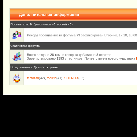
Дополнительная информация
Посетители:
0
(участников -
0
, гостей -
0
)
Рекорд посещаемости форума
79
зафиксирован Вторник, 17:18, 18.08
Статистика форума
Всего создано
28
тем, в которые добавлено
8
ответов.
Зарегистрировано
1393
участников. Приветствуем нового участника
Поздравляем с Днем Рождения!
terror3d
(42)
,
tonlein
(41)
,
SHEROX
(32)