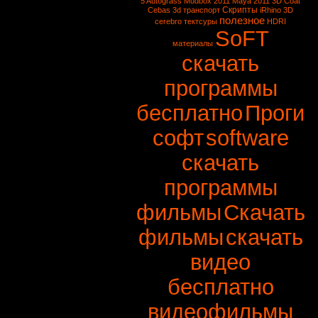
5
Autograss
Mudbox 2011
Maya 2011
3D Coat
Скрипты
Cebas
3d транспорт
iRhino 3D
полезное
cerebro
тектсуры
HDRI
SoFT
материалы
скачать
программы
бесплатно
Проги
софт
software
скачать
программы
фильмы
Скачать
фильмы
скачать
видео
бесплатно
видеофильмы