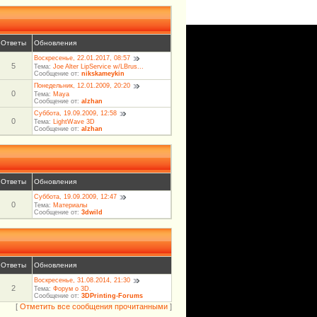
Ответы
Обновления
Воскресенье, 22.01.2017, 08:57
5
Тема:
Joe Alter LipService w/LBrus...
Сообщение от:
nikskameykin
Понедельник, 12.01.2009, 20:20
0
Тема:
Maya
Сообщение от:
alzhan
Суббота, 19.09.2009, 12:58
0
Тема:
LightWave 3D
Сообщение от:
alzhan
Ответы
Обновления
Суббота, 19.09.2009, 12:47
0
Тема:
Материалы
Сообщение от:
3dwild
Ответы
Обновления
Воскресенье, 31.08.2014, 21:30
2
Тема:
Форум о 3D.
Сообщение от:
3DPrinting-Forums
[
Отметить все сообщения прочитанными
]