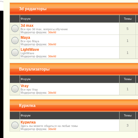
3d редакторы
Форум
Темы
3d max
5
Все про 3d max, вопросы,обучение
Модератор форума:
3dwild
Maya
1
Все про Maya
Модератор форума:
3dwild
LightWave
1
LightWave
Модератор форума:
3dwild
Визуализаторы
Форум
Темы
Vray
1
Все про Vray
Модератор форума:
3dwild
Курилка
Форум
Темы
Курилка
3
Здесь вы можете общаться на любые темы
Модератор форума:
3dwild