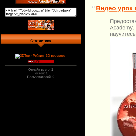
Видео урок 
Предоста
Academy, 
научитесь
Статистика
Онлайн всего:
1
Гостей:
1
Пользователей:
0