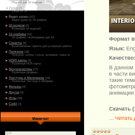
Plug-ins для 3d пакетов
Уроки
[7]
Уроки по 3d
Видео уроки
[147]
Видео уроки по 3d графике
3d модели
[6]
Коллекции 3d моделей
2d графика
[24]
2d графика, необходимая для 3d
Ф
ормат в
Скрипты
[9]
Всевозможные скрипты для ускорения работы
Язык:
Eng
Полезное
[28]
Полезное: хелпы, статьи, интервью, новости
Качество
HDRI карты
[3]
Различные HDR-карты
В данном 
Визуализаторы
[27]
Различные рендеры
в части в
Текстуры и Материалы
[16]
такие тем
Различные текстуры и Шейдеры
фотометри
Фильмы
[0]
анимации 
Другое
[0]
Игры
[69]
Софт
[3]
Скачать (
...
Читать
Мини-чат