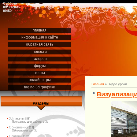
Суббота
08.08.2026
09:50
главная
информация о сайте
обратная связь
новости
галерея
форум
тесты
онлайн игры
Главная
»
Видео уроки
faq по 3d графике
Визуализаци
Разделы
3d пакеты
[88]
Программы для работы с 3d
Обновления
[23]
Обновления для 3d
Плагины
[182]