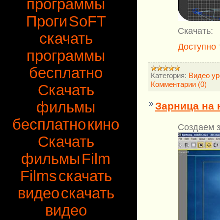
программы
Проги
SoFT
Скачать:
скачать
Доступно 
программы
бесплатно
Категория:
Видео ур
Комментарии (0)
Скачать
фильмы
Зарница на 
бесплатно
кино
Создаем з
Скачать
фильмы
Film
Films
скачать
видео
скачать
видео