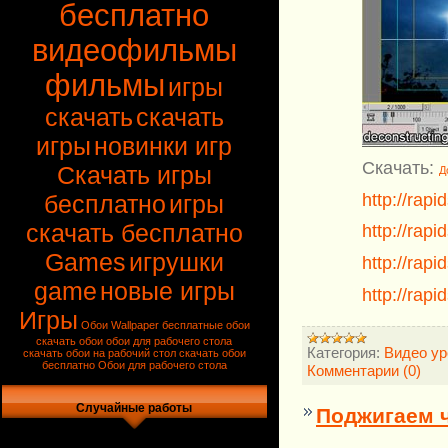
бесплатно
видеофильмы
фильмы
игры
скачать
скачать
игры
новинки игр
Скачать:
Скачать игры
Д
http://rap
бесплатно
игры
скачать бесплатно
http://rap
Games
игрушки
http://rap
game
новые игры
http://rapi
Игры
Обои
Wallpaper
бесплатные обои
скачать обои
обои для рабочего стола
Категория:
Видео ур
скачать
обои на рабочий стол
скачать обои
бесплатно
Обои для рабочего стола
Комментарии (0)
Случайные работы
Поджигаем ч