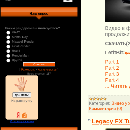
Наш опрос
Видео в ф
Каким рендером вы пользуетесь?
VRAY
продолжит
Mental Ray
Maxwell Render
Скачать(2
Final Render
Brazil
LetitBit:
До
RenderMan
Другой
Part 1
Part 2
[
·
]
Результаты
Архив опросов
Part 3
Всего ответов:
167
Part 4
...
Читать
На раскрутку
Категория:
Видео ур
Комментарии (0)
Legacy FX Tu