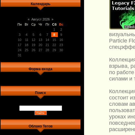
Календарь
«
Август 2026
»
Пн
Вт
Ср
Чт
Пт
Сб
Вс
1
2
визуальны
3
4
5
6
7
8
9
Particle F
10
11
12
13
14
15
16
17
18
19
20
21
22
23
спецэффек
24
25
26
27
28
29
30
31
Коллекция
взрыва, р
Форма входа
по работе
силами и т
Коллекция
Поиск
состоит и
словам ав
пользоват
уроках ин
повседнев
Облако Тегов
расширен