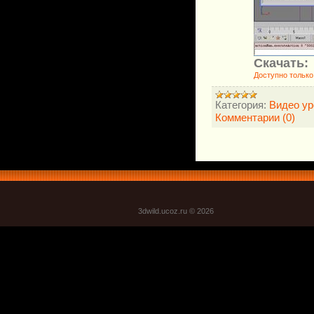
Скачать:
Доступно только
Категория:
Видео ур
Комментарии (0)
3dwild.uco