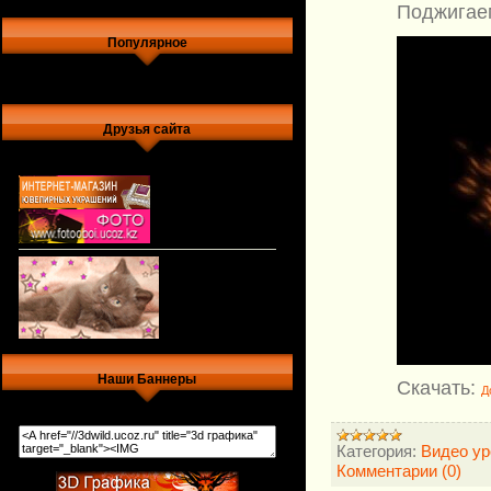
Поджигаем
Популярное
Друзья сайта
Наши Баннеры
Скачать:
Д
Категория:
Видео ур
Комментарии (0)