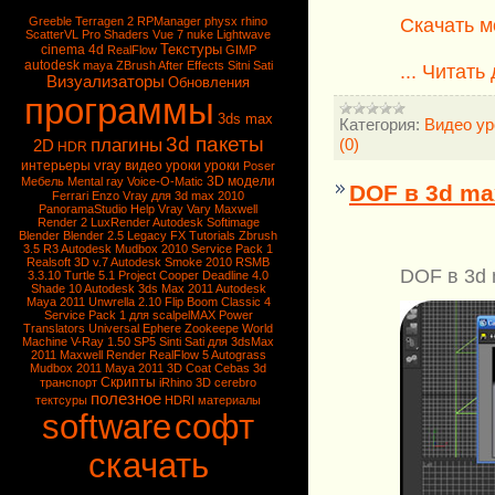
Скачать м
Greeble
Terragen 2
RPManager
physx
rhino
ScatterVL Pro
Shaders
Vue 7
nuke
Lightwave
Текстуры
cinema 4d
RealFlow
GIMP
autodesk
maya
ZBrush
After Effects
Sitni Sati
...
Читать
Визуализаторы
Обновления
программы
3ds max
Категория:
Видео ур
3d пакеты
плагины
(0)
2D
HDR
vray
интерьеры
видео уроки
уроки
Poser
3D модели
Мебель
Mental ray
Voice-O-Matic
DOF в 3d ma
Ferrari Enzo
Vray для 3d max 2010
PanoramaStudio
Help Vray
Vary
Maxwell
Render 2
LuxRender
Autodesk Softimage
Blender
Blender 2.5
Legacy FX Tutorials
Zbrush
3.5 R3
Autodesk Mudbox 2010 Service Pack 1
Realsoft 3D v.7
Autodesk Smoke 2010
RSMB
DOF в 3d 
3.3.10
Turtle 5.1
Project Cooper
Deadline 4.0
Shade 10
Autodesk 3ds Max 2011
Autodesk
Maya 2011
Unwrella 2.10
Flip Boom Classic 4
Service Pack 1 для scalpelMAX
Power
Translators Universal
Ephere Zookeepe
World
Machine
V-Ray 1.50 SP5
Sinti Sati для 3dsMax
2011
Maxwell Render
RealFlow 5
Autograss
Mudbox 2011
Maya 2011
3D Coat
Cebas
3d
Скрипты
транспорт
iRhino 3D
cerebro
полезное
тектсуры
HDRI
материалы
software
софт
скачать