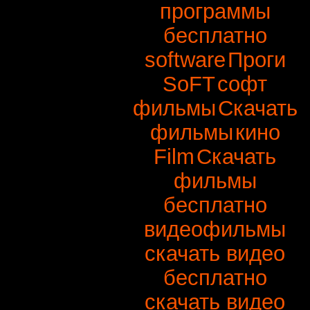
программы
бесплатно
software
Проги
SoFT
софт
фильмы
Скачать
фильмы
кино
Film
Скачать
фильмы
бесплатно
видеофильмы
скачать видео
бесплатно
скачать видео