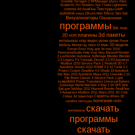
Greeble
Terragen 2
RPManager
physx
rhino
ScatterVL Pro
Shaders
Vue 7
nuke
Lightwave
Текстуры
cinema 4d
RealFlow
GIMP
autodesk
maya
ZBrush
After Effects
Sitni Sati
Визуализаторы
Обновления
программы
3ds max
3d пакеты
плагины
2D
HDR
vray
интерьеры
видео уроки
уроки
Poser
3D модели
Мебель
Mental ray
Voice-O-Matic
Ferrari Enzo
Vray для 3d max 2010
PanoramaStudio
Help Vray
Vary
Maxwell Render
2
LuxRender
Autodesk Softimage
Blender
Blender
2.5
Legacy FX Tutorials
Zbrush 3.5 R3
Autodesk
Mudbox 2010 Service Pack 1
Realsoft 3D v.7
Autodesk Smoke 2010
RSMB 3.3.10
Turtle 5.1
Project Cooper
Deadline 4.0
Shade 10
Autodesk
3ds Max 2011
Autodesk Maya 2011
Unwrella 2.10
Flip Boom Classic 4
Service Pack 1 для
scalpelMAX
Power Translators Universal
Ephere
Zookeepe
World Machine
V-Ray 1.50 SP5
Sinti
Sati для 3dsMax 2011
Maxwell Render
RealFlow
5
Autograss
Mudbox 2011
Maya 2011
3D Coat
Скрипты
Cebas
3d транспорт
iRhino 3D
полезное
cerebro
тектсуры
HDRI
скачать
материалы
программы
скачать