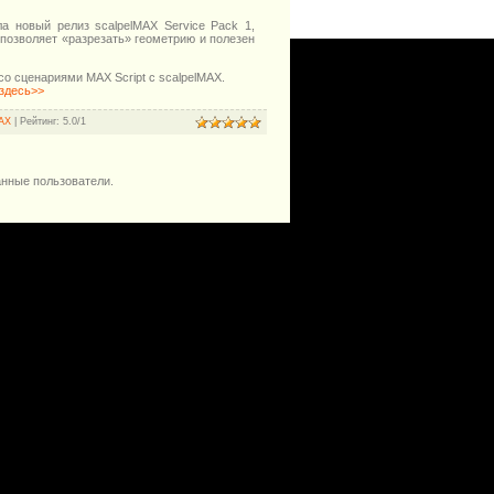
тила новый релиз scalpelMAX Service Pack 1,
озволяет «разрезать» геометрию и полезен
со сценариями MAX Script с scalpelMAX.
здесь>>
MAX
|
Рейтинг
:
5.0
/
1
анные пользователи.