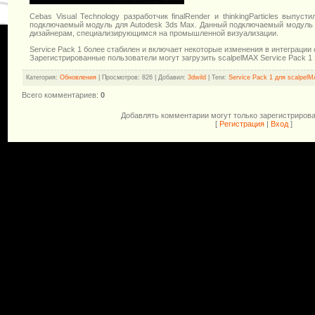
Cebas Visual Technology разработчик finalRender и thinkingParticles выпус
подключаемый модуль для Autodesk 3ds Max. Данный подключаемый модуль п
дизайнерам, специализирующимся на промышленной визуализации.
Service Pack 1 более стабилен и включает некоторые изменения в интеграции 
Зарегистрированные пользователи могут загрузить scalpelMAX Service Pack 1
Категория
:
Обновления
|
Просмотров
: 826 |
Добавил
:
3dwild
|
Теги
:
Service Pack 1 для scalpel
Всего комментариев
:
0
Добавлять комментарии могут только зарегистриров
[
Регистрация
|
Вход
]