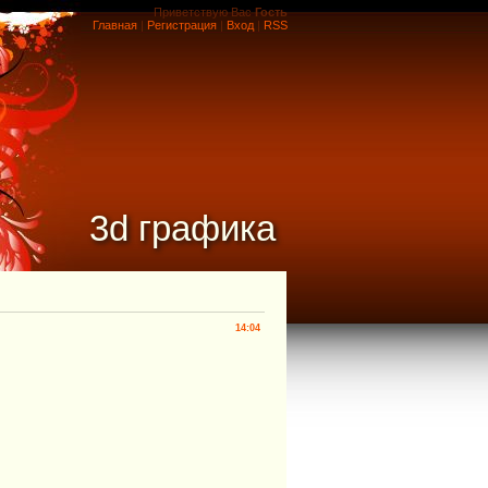
Приветствую Вас
Гость
Главная
|
Регистрация
|
Вход
|
RSS
3d графика
14:04