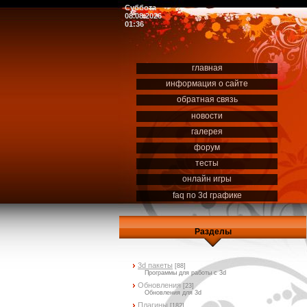
Суббота
08.08.2026
01:36
главная
информация о сайте
обратная связь
новости
галерея
форум
тесты
онлайн игры
faq по 3d графике
Разделы
3d пакеты
[88]
Программы для работы с 3d
Обновления
[23]
Обновления для 3d
Плагины
[182]