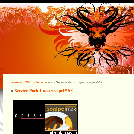
Главная
»
2010
»
Апрель
»
9
» Service Pack 1 для scalpelMAX
Service Pack 1 для scalpelMAX