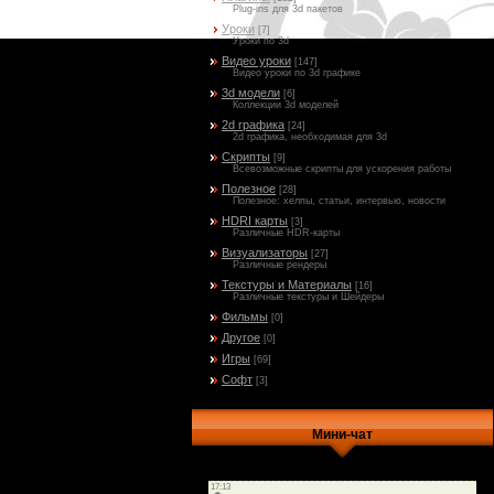
Plug-ins для 3d пакетов
Уроки
[7]
Уроки по 3d
Видео уроки
[147]
Видео уроки по 3d графике
3d модели
[6]
Коллекции 3d моделей
2d графика
[24]
2d графика, необходимая для 3d
Скрипты
[9]
Всевозможные скрипты для ускорения работы
Полезное
[28]
Полезное: хелпы, статьи, интервью, новости
HDRI карты
[3]
Различные HDR-карты
Визуализаторы
[27]
Различные рендеры
Текстуры и Материалы
[16]
Различные текстуры и Шейдеры
Фильмы
[0]
Другое
[0]
Игры
[69]
Софт
[3]
Мини-чат