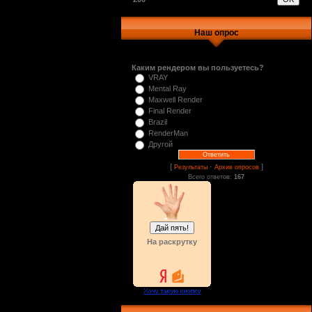
Наш опрос
Каким рендером вы пользуетесь?
VRAY
Mental Ray
Maxwell Render
Final Render
Brazil
RenderMan
Другой
[
·
]
Результаты
Архив опросов
Всего ответов:
167
На раскрутку