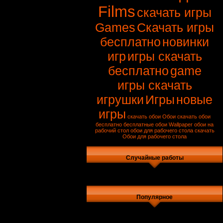
Films
скачать игры
Games
Скачать игры
бесплатно
новинки
игр
игры скачать
бесплатно
game
игры скачать
игрушки
Игры
новые
игры
скачать обои
Обои
скачать обои
бесплатно
бесплатные обои
Wallpaper
обои на
рабочий стол
обои для рабочего стола скачать
Обои для рабочего стола
Случайные работы
Популярное