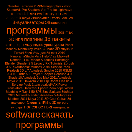
Greeble
Terragen 2
RPManager
physx
rhino
ScatterVL Pro
Shaders
Vue 7
nuke
Lightwave
Текстуры
cinema 4d
RealFlow
GIMP
autodesk
maya
ZBrush
After Effects
Sitni Sati
Визуализаторы
Обновления
программы
3ds max
3d пакеты
плагины
2D
HDR
vray
интерьеры
видео уроки
уроки
Poser
3D модели
Мебель
Mental ray
Voice-O-Matic
Ferrari Enzo
Vray для 3d max 2010
PanoramaStudio
Vary
Help Vray
Maxwell
Render 2
LuxRender
Autodesk Softimage
Blender
Blender 2.5
Legacy FX Tutorials
Zbrush
3.5 R3
Autodesk Mudbox 2010 Service Pack 1
Realsoft 3D v.7
Autodesk Smoke 2010
RSMB
3.3.10
Turtle 5.1
Project Cooper
Deadline 4.0
Shade 10
Autodesk 3ds Max 2011
Autodesk
Maya 2011
Unwrella 2.10
Flip Boom Classic 4
Service Pack 1 для scalpelMAX
Power
Translators Universal
Ephere Zookeepe
World
Machine
V-Ray 1.50 SP5
Sinti Sati для 3dsMax
2011
Maxwell Render
RealFlow 5
Autograss
Mudbox 2011
Maya 2011
3D Coat
Cebas
3d
Скрипты
транспорт
iRhino 3D
cerebro
полезное
тектсуры
HDRI
материалы
software
скачать
программы