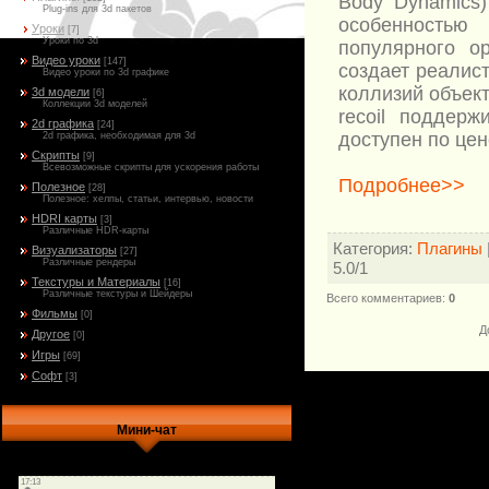
Body Dynamics
Plug-ins для 3d пакетов
особенностью
Уроки
[7]
Уроки по 3d
популярного op
Видео уроки
[147]
создает реалис
Видео уроки по 3d графике
коллизий объект
3d модели
[6]
Коллекции 3d моделей
recoil поддер
2d графика
[24]
доступен по цен
2d графика, необходимая для 3d
Скрипты
[9]
Всевозможные скрипты для ускорения работы
Подробнее>>
Полезное
[28]
Полезное: хелпы, статьи, интервью, новости
HDRI карты
[3]
Различные HDR-карты
Категория
:
Плагины
Визуализаторы
[27]
Различные рендеры
5.0
/
1
Текстуры и Материалы
[16]
Различные текстуры и Шейдеры
Всего комментариев
:
0
Фильмы
[0]
Д
Другое
[0]
Игры
[69]
Софт
[3]
Мини-чат