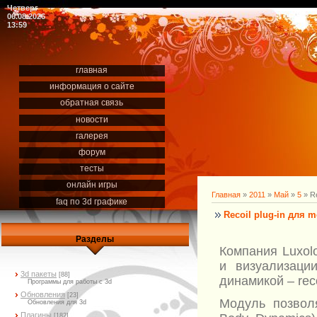
Четверг
06.08.2026
13:59
главная
информация о сайте
обратная связь
новости
галерея
форум
тесты
онлайн игры
Главная
»
2011
»
Май
»
5
» Re
faq по 3d графике
Recoil plug-in для 
Разделы
Компания Luxol
и визуализаци
3d пакеты
[88]
динамикой – reco
Программы для работы с 3d
Обновления
[23]
Модуль позвол
Обновления для 3d
Плагины
[182]