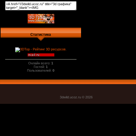
Статистика
Онлайн всего:
1
Гостей:
1
Пользователей:
0
3dwild.uco