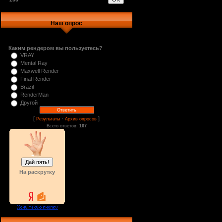
Наш опрос
Каким рендером вы пользуетесь?
VRAY
Mental Ray
Maxwell Render
Final Render
Brazil
RenderMan
Другой
[
·
]
Результаты
Архив опросов
Всего ответов:
167
На раскрутку