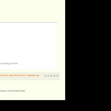
r-iacdag.rar.html
Скачать игры бесплатно
,
новинки игр
,
анные пользователи.