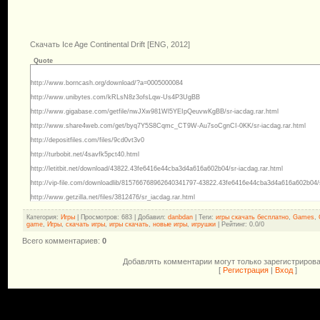
Скачать Ice Age Continental Drift [ENG, 2012]
Quote
http://www.borncash.org/download/?a=0005000084
http://www.unibytes.com/kRLsN8z3ofsLqw-Us4P3UgBB
http://www.gigabase.com/getfile/nwJXw981Wl5YEIpQeuvwKgBB/sr-iacdag.rar.html
http://www.share4web.com/get/byq7Y5S8Cqmc_CT9W-Au7soCgnCI-0KK/sr-iacdag.rar.html
http://depositfiles.com/files/9cd0vt3v0
http://turbobit.net/4savfk5pct40.html
http://letitbit.net/download/43822.43fe6416e44cba3d4a616a602b04/sr-iacdag.rar.html
http://vip-file.com/downloadlib/815766768962640341797-43822.43fe6416e44cba3d4a616a602b04/s
http://www.getzilla.net/files/3812476/sr_iacdag.rar.html
Категория
:
Игры
|
Просмотров
: 683 |
Добавил
:
danbdan
|
Теги
:
игры скачать бесплатно
,
Games
,
game
,
Игры
,
скачать игры
,
игры скачать
,
новые игры
,
игрушки
|
Рейтинг
:
0.0
/
0
Всего комментариев
:
0
Добавлять комментарии могут только зарегистриров
[
Регистрация
|
Вход
]