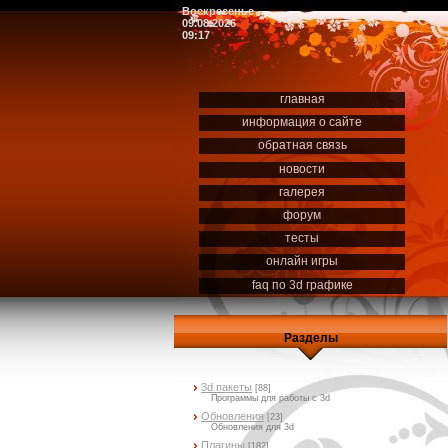
Воскресенье
09.08.2026
09:17
главная
информация о сайте
обратная связь
новости
галерея
форум
тесты
онлайн игры
faq по 3d графике
Разделы
3d пакеты
[88]
Программы для работы с 3d
Обновления
[23]
Обновления для 3d
Плагины
[182]