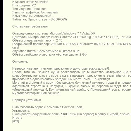
Издательство: Activision
Платформа: PC
Тип издания: Лицензия
Язык интерфейса: Английский
Язык озвучки: Английский
Таблэтка: Присутствует (SKIDROW)
Системные требования:
Операционная система: Microsoft Windows 7 / Vista / XP
Центральный процессор: Intel® Core™2 CPU 6600 @ 2.40GHz (2 CPUs) -or- AMD
Объем оперативной памяти: 2 Гб
Графический процессор: 256 MB NVIDIA® GeForce™ 8600 GTS -or- 256 MB ATI
card
Звуковая плата: Совместимое с DirectX 9.0с
Объём свободного места на жёстком диске: 2 Gb
Описание:
Невероятные арктические приключения доисторических друзей!
После того как земная суша раскололась на множество материков (не
крысобелки), началось самое захватывающее приключение величайших гер
привело их в одно из самых загадочных мест Земли – в Арктику!
Могучий и угрюмый мамонт, безудержно болтливый ленивец, гордый и предан
одержимая страстью к желудям, и другие любимые персонажи ждут вас 
«Ледниковый период 4: Континентальный дрейф». Присоединяйтесь к героя
мультиплатформенном экшене!
Порядок установки
Смонтировать образ с помошью Daemon Tools.
Установить.
Скопировать содержимое папки SKIDROW (на образе) в папку с игрой, с замен
Играть
[/left]