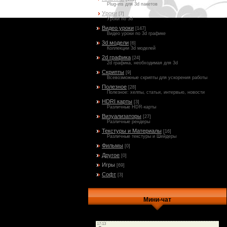
Plug-ins для 3d пакетов
Уроки
[7]
Уроки по 3d
Видео уроки
[147]
Видео уроки по 3d графике
3d модели
[6]
Коллекции 3d моделей
2d графика
[24]
2d графика, необходимая для 3d
Скрипты
[9]
Всевозможные скрипты для ускорения работы
Полезное
[28]
Полезное: хелпы, статьи, интервью, новости
HDRI карты
[3]
Различные HDR-карты
Визуализаторы
[27]
Различные рендеры
Текстуры и Материалы
[16]
Различные текстуры и Шейдеры
Фильмы
[0]
Другое
[0]
Игры
[69]
Софт
[3]
Мини-чат