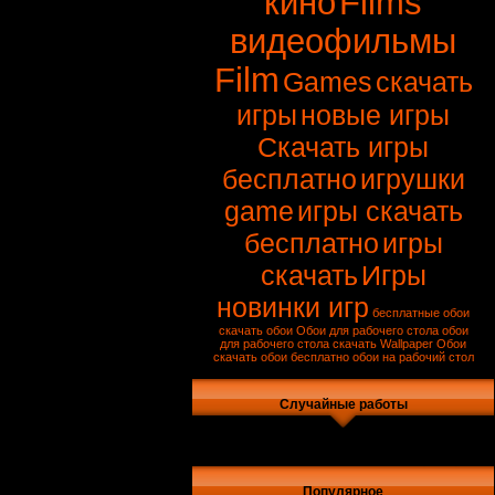
кино
Films
видеофильмы
Film
Games
скачать
игры
новые игры
Скачать игры
бесплатно
игрушки
game
игры скачать
бесплатно
игры
скачать
Игры
новинки игр
бесплатные обои
скачать обои
Обои для рабочего стола
обои
для рабочего стола скачать
Wallpaper
Обои
скачать обои бесплатно
обои на рабочий стол
Случайные работы
Популярное