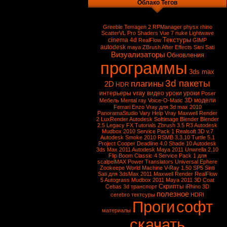
Облако Тегов
Greeble
Terragen 2
RPManager
physx
rhino
ScatterVL Pro
Shaders
Vue 7
nuke
Lightwave
Текстуры
cinema 4d
RealFlow
GIMP
autodesk
maya
ZBrush
After Effects
Sitni Sati
Визуализаторы
Обновления
программы
3ds max
3d пакеты
плагины
2D
HDR
vray
интерьеры
видео уроки
уроки
Poser
3D модели
Мебель
Mental ray
Voice-O-Matic
Ferrari Enzo
Vray для 3d max 2010
PanoramaStudio
Vary
Help Vray
Maxwell Render
2
LuxRender
Autodesk Softimage
Blender
Blender
2.5
Legacy FX Tutorials
Zbrush 3.5 R3
Autodesk
Mudbox 2010 Service Pack 1
Realsoft 3D v.7
Autodesk Smoke 2010
RSMB 3.3.10
Turtle 5.1
Project Cooper
Deadline 4.0
Shade 10
Autodesk
3ds Max 2011
Autodesk Maya 2011
Unwrella 2.10
Flip Boom Classic 4
Service Pack 1 для
scalpelMAX
Power Translators Universal
Ephere
Zookeepe
World Machine
V-Ray 1.50 SP5
Sinti
Sati для 3dsMax 2011
Maxwell Render
RealFlow
5
Autograss
Mudbox 2011
Maya 2011
3D Coat
Скрипты
Cebas
3d транспорт
iRhino 3D
полезное
cerebro
тектсуры
HDRI
Проги
софт
материалы
скачать