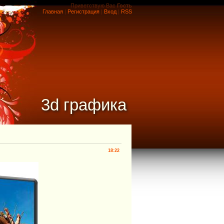
Приветствую Вас
Гость
Главная
|
Регистрация
|
Вход
|
RSS
3d графика
18:22