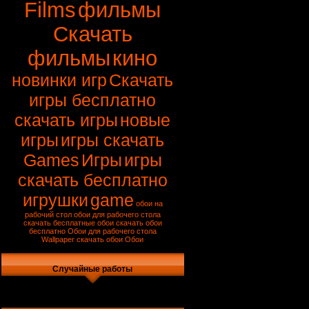
Films
фильмы
Скачать
фильмы
кино
новинки игр
Скачать
игры бесплатно
скачать игры
новые
игры
игры скачать
Games
Игры
игры
скачать бесплатно
игрушки
game
обои на
рабочий стол
обои для рабочего стола
скачать
бесплатные обои
скачать обои
бесплатно
Обои для рабочего стола
Wallpaper
скачать обои
Обои
Случайные работы