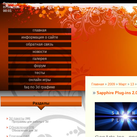
Пятница
07.08.2026
00:01
главная
информация о сайте
обратная связь
новости
галерея
форум
тесты
онлайн игры
Главная
»
2009
»
Март
»
13
» 
faq по 3d графике
Sapphire Plug-ins 2.
Разделы
3d пакеты
[88]
Программы для работы с 3d
Обновления
[23]
Обновления для 3d
Плагины
[182]