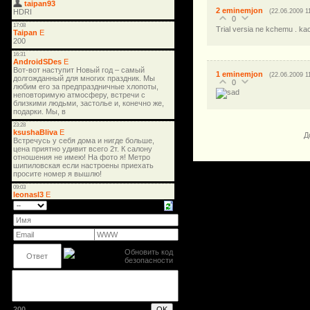
2
eminemjon
(22.06.2009 1
0
Trial versia ne kchemu . ka
1
eminemjon
(22.06.2009 1
0
Д
200