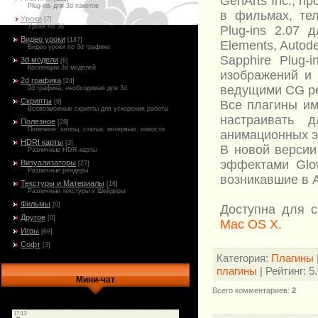
GenArts Inc., 
Plug-ins для 3d пакетов
в фильмах, тел
Уроки
[7]
Уроки по 3d
Plug-ins 2.07 
Видео уроки
[147]
Elements, Autod
Видео уроки по 3d графике
Sapphire Plug-
3d модели
[6]
Коллекции 3d моделей
изображений и 
2d графика
[24]
ведущими CG р
2d графика, необходимая для 3d
Скрипты
Все плагины им
[9]
Всевозможные скрипты для ускорения работы
настраивать 
Полезное
[28]
Полезное: хелпы, статьи, интервью, новости
анимационных э
HDRI карты
[3]
В новой версии
Различные HDR-карты
эффектами Glow
Визуализаторы
[27]
Различные рендеры
возникавшие в 
Текстуры и Материалы
[16]
Различные текстуры и Шейдеры
Фильмы
[0]
Доступна для 
Другое
[0]
Mac OS X.
Игры
[69]
Софт
[3]
Категория
:
Плагины
плагины
|
Рейтинг
:
5
Мини-чат
Всего комментариев
:
2