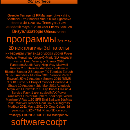
Облако Тегов
Greeble
Terragen 2
RPManager
physx
rhino
ScatterVL Pro
Shaders
Vue 7
nuke
Lightwave
Текстуры
cinema 4d
RealFlow
GIMP
autodesk
maya
ZBrush
After Effects
Sitni Sati
Визуализаторы
Обновления
программы
3ds max
3d пакеты
плагины
2D
HDR
vray
интерьеры
видео уроки
уроки
Poser
3D модели
Мебель
Mental ray
Voice-O-Matic
Ferrari Enzo
Vray для 3d max 2010
PanoramaStudio
Vary
Help Vray
Maxwell
Render 2
LuxRender
Autodesk Softimage
Blender
Blender 2.5
Legacy FX Tutorials
Zbrush
3.5 R3
Autodesk Mudbox 2010 Service Pack 1
Realsoft 3D v.7
Autodesk Smoke 2010
RSMB
3.3.10
Turtle 5.1
Project Cooper
Deadline 4.0
Shade 10
Autodesk 3ds Max 2011
Autodesk
Maya 2011
Unwrella 2.10
Flip Boom Classic 4
Service Pack 1 для scalpelMAX
Power
Translators Universal
Ephere Zookeepe
World
Machine
V-Ray 1.50 SP5
Sinti Sati для 3dsMax
2011
Maxwell Render
RealFlow 5
Autograss
Mudbox 2011
Maya 2011
3D Coat
Cebas
3d
Скрипты
транспорт
iRhino 3D
cerebro
полезное
тектсуры
HDRI
материалы
software
софт