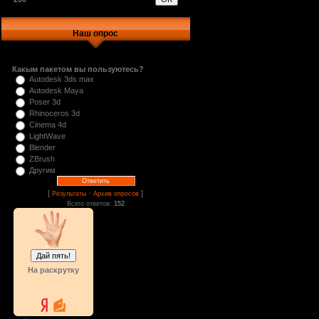
Наш опрос
Какым пакетом вы пользуютесь?
Autodesk 3ds max
Autodesk Maya
Poser 3d
Rhinoceros 3d
Cinema 4d
LightWave
Blender
ZBrush
Другим
[
·
]
Результаты
Архив опросов
Всего ответов:
152
На раскрутку