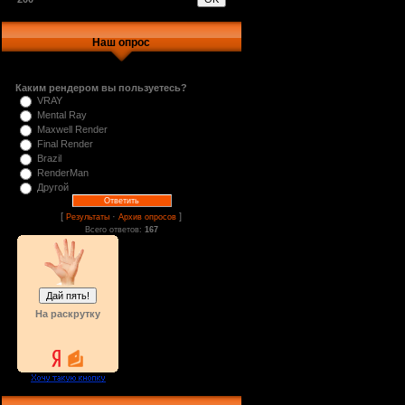
Наш опрос
Каким рендером вы пользуетесь?
VRAY
Mental Ray
Maxwell Render
Final Render
Brazil
RenderMan
Другой
[
·
]
Результаты
Архив опросов
Всего ответов:
167
На раскрутку