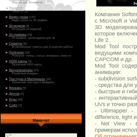
Plug-ins для 3d пакетов
Уроки
[7]
Уроки по 3d
Компания Softi
Видео уроки
[147]
с Microsoft и V
Видео уроки по 3d графике
3d модели
3D моделирова
[6]
Коллекции 3d моделей
которое включен
2d графика
[24]
2d графика, необходимая для 3d
Life 2.
Скрипты
[9]
Mod Tool пост
Всевозможные скрипты для ускорения работы
ведущими компан
Полезное
[28]
Полезное: хелпы, статьи, интервью, новости
CAPCOM и др.
HDRI карты
[3]
Mod Tool соде
Различные HDR-карты
Визуализаторы
[27]
анимации:
Различные рендеры
- subdivision sur
Текстуры и Материалы
[16]
Различные текстуры и Шейдеры
- средства для
Фильмы
[0]
- быстрые и ги
Другое
[0]
- интерактивны
Игры
[69]
UVs и точно раз
Софт
[3]
- Ultimapper -
difference, light
Мини-чат
- Net View - 
примерам испол
Об ограничениях