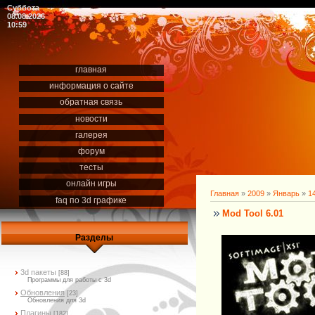
Суббота
08.08.2026
10:59
главная
информация о сайте
обратная связь
новости
галерея
форум
тесты
онлайн игры
Главная
»
2009
»
Январь
»
1
faq по 3d графике
Mod Tool 6.01
Разделы
3d пакеты
[88]
Программы для работы с 3d
Обновления
[23]
Обновления для 3d
Плагины
[182]