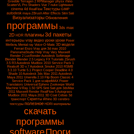
Greeble
Terragen 2
RPManager
physx
rhino
ScatterVL Pro
Shaders
Vue 7
nuke
Lightwave
Текстуры
cinema 4d
RealFlow
GIMP
autodesk
maya
ZBrush
After Effects
Sitni Sati
Визуализаторы
Обновления
программы
3ds max
3d пакеты
плагины
2D
HDR
vray
интерьеры
видео уроки
уроки
Poser
3D модели
Мебель
Mental ray
Voice-O-Matic
Ferrari Enzo
Vray для 3d max 2010
PanoramaStudio
Help Vray
Vary
Maxwell
Render 2
LuxRender
Autodesk Softimage
Blender
Blender 2.5
Legacy FX Tutorials
Zbrush
3.5 R3
Autodesk Mudbox 2010 Service Pack 1
Realsoft 3D v.7
Autodesk Smoke 2010
RSMB
3.3.10
Turtle 5.1
Project Cooper
Deadline 4.0
Shade 10
Autodesk 3ds Max 2011
Autodesk
Maya 2011
Unwrella 2.10
Flip Boom Classic 4
Service Pack 1 для scalpelMAX
Power
Translators Universal
Ephere Zookeepe
World
Machine
V-Ray 1.50 SP5
Sinti Sati для 3dsMax
2011
Maxwell Render
RealFlow 5
Autograss
Mudbox 2011
Maya 2011
3D Coat
Cebas
3d
Скрипты
транспорт
iRhino 3D
cerebro
полезное
тектсуры
HDRI
материалы
скачать
программы
software
Проги