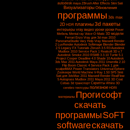
autodesk
maya
ZBrush
After Effects
Sitni Sati
Визуализаторы
Обновления
программы
3ds max
3d пакеты
плагины
2D
HDR
vray
интерьеры
видео уроки
уроки
Poser
3D модели
Мебель
Mental ray
Voice-O-Matic
Ferrari Enzo
Vray для 3d max 2010
PanoramaStudio
Vary
Help Vray
Maxwell Render
2
LuxRender
Autodesk Softimage
Blender
Blender
2.5
Legacy FX Tutorials
Zbrush 3.5 R3
Autodesk
Mudbox 2010 Service Pack 1
Realsoft 3D v.7
Autodesk Smoke 2010
RSMB 3.3.10
Turtle 5.1
Project Cooper
Deadline 4.0
Shade 10
Autodesk
3ds Max 2011
Autodesk Maya 2011
Unwrella 2.10
Flip Boom Classic 4
Service Pack 1 для
scalpelMAX
Power Translators Universal
Ephere
Zookeepe
World Machine
V-Ray 1.50 SP5
Sinti
Sati для 3dsMax 2011
Maxwell Render
RealFlow
5
Autograss
Mudbox 2011
Maya 2011
3D Coat
Скрипты
Cebas
3d транспорт
iRhino 3D
полезное
cerebro
тектсуры
HDRI
Проги
софт
материалы
скачать
программы
SoFT
software
скачать