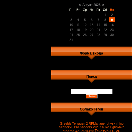
«
Август 2026
»
Пн
Вт
Ср
Чт
Пт
Сб
Вс
1
2
3
4
5
6
7
8
9
10
11
12
13
14
15
16
17
18
19
20
21
22
23
24
25
26
27
28
29
30
31
Форма входа
Поиск
Облако Тегов
Greeble
Terragen 2
RPManager
physx
rhino
ScatterVL Pro
Shaders
Vue 7
nuke
Lightwave
Текстуры
cinema 4d
RealFlow
GIMP