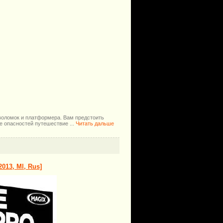
оволомок и платформера. Вам предстоить
ное опасностей путешествие
...
Читать дальше
2013, Ml, Rus]