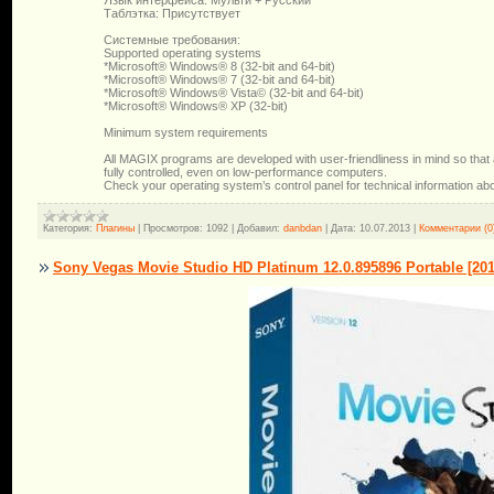
Таблэтка: Присутствует
Системные требования:
Supported operating systems
*Microsoft® Windows® 8 (32-bit and 64-bit)
*Microsoft® Windows® 7 (32-bit and 64-bit)
*Microsoft® Windows® Vista© (32-bit and 64-bit)
*Microsoft® Windows® XP (32-bit)
Minimum system requirements
All MAGIX programs are developed with user-friendliness in mind so that 
fully controlled, even on low-performance computers.
Check your operating system’s control panel for technical information a
Категория:
Плагины
|
Просмотров:
1092
|
Добавил:
danbdan
|
Дата:
10.07.2013
|
Комментарии (0
Sony Vegas Movie Studio HD Platinum 12.0.895896 Portable [20